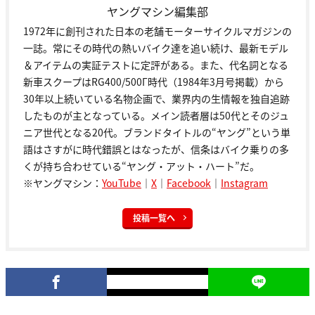
ヤングマシン編集部
1972年に創刊された日本の老舗モーターサイクルマガジンの
一誌。常にその時代の熱いバイク達を追い続け、最新モデル
＆アイテムの実証テストに定評がある。また、代名詞となる
新車スクープはRG400/500Γ時代（1984年3月号掲載）から
30年以上続いている名物企画で、業界内の生情報を独自追跡
したものが主となっている。メイン読者層は50代とそのジュ
ニア世代となる20代。ブランドタイトルの“ヤング”という単
語はさすがに時代錯誤とはなったが、信条はバイク乗りの多
くが持ち合わせている“ヤング・アット・ハート”だ。
※ヤングマシン：
YouTube
｜
X
｜
Facebook
｜
Instagram
投稿一覧へ