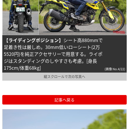
【ライディングポジション】
シート高880mmで
足着き性は厳しめ。30mm低いローシート(2万
5520円)を純正アクセサリーで用意する。ライポ
ジはスタンディングのしやすさも考慮。[身長
175cm/体重68kg]
(画像 No.4/22)
縦スクロールで次の写真へ
記事へ戻る