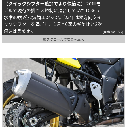
【クイックシフター追加でより快適に】
’20年モ
デルで現行の排ガス規制に適合していた1036cc
水冷90度V型2気筒エンジン。’23年は双方向クイ
ックシフターを追加し、1速と6速のギヤ比と2次
減速比を変更。
(画像 No.7/22)
縦スクロールで次の写真へ