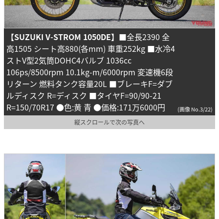
【SUZUKI V-STROM 1050DE】
■全長2390 全
高1505 シート高880(各mm) 車重252kg ■水冷4
ストV型2気筒DOHC4バルブ 1036cc
106ps/8500rpm 10.1kg-m/6000rpm 変速機6段
リターン 燃料タンク容量20L ■ブレーキF=ダブ
ルディスク R=ディスク ■タイヤF=90/90-21
R=150/70R17 ●色:黄 青 ●価格:171万6000円
(画像 No.3/22)
縦スクロールで次の写真へ