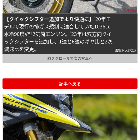
【クイックシフター追加でより快適に】
’20年モ
デルで現行の排ガス規制に適合していた1036cc
水冷90度V型2気筒エンジン。’23年は双方向クイ
ックシフターを追加し、1速と6速のギヤ比と2次
減速比を変更。
(画像 No.8/22)
縦スクロールで次の写真へ
記事へ戻る