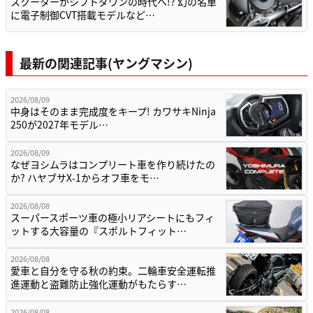
スクーターがシフトダウンの時代へ!? 幻の名車
に電子制御CVT搭載モデルなど…
最新の関連記事(ヤングマシン)
2026/08/09
中身はそのまま完成度をキープ! カワサキNinja
250が2027年モデル…
2026/08/09
なぜヨシムラはコンプリート車を作り続けたの
か? ハヤブサX-1からオフ車をモ…
2026/08/08
スーパースポーツ車の極小リアシートにもフィ
ットする大容量の『スポルトフィット…
2026/08/08
愛車と自分を守る秋の約束。二輪車安全運転推
進運動と盗難防止強化運動がもたらす…
2026/08/08