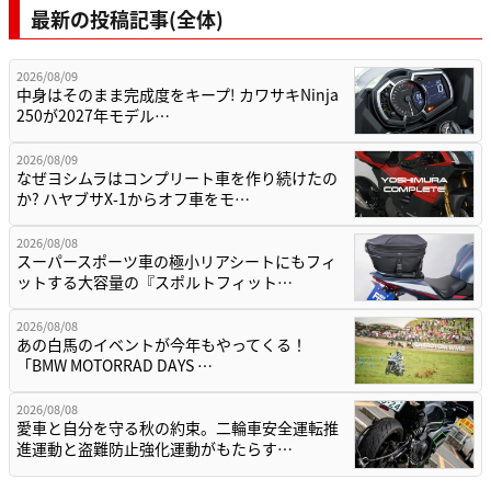
最新の投稿記事(全体)
2026/08/09
中身はそのまま完成度をキープ! カワサキNinja
250が2027年モデル…
2026/08/09
なぜヨシムラはコンプリート車を作り続けたの
か? ハヤブサX-1からオフ車をモ…
2026/08/08
スーパースポーツ車の極小リアシートにもフィ
ットする大容量の『スポルトフィット…
2026/08/08
あの白馬のイベントが今年もやってくる！
「BMW MOTORRAD DAYS …
2026/08/08
愛車と自分を守る秋の約束。二輪車安全運転推
進運動と盗難防止強化運動がもたらす…