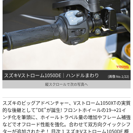
スズキVストローム1050DE｜ハンドルまわり
(画像 No.1/22)
縦スクロールで次の写真へ
スズキのビッグアドベンチャー、Vストローム1050XTの実質
的な後継として“DE”が誕生! フロントホイールの19→21イ
ンチ化を筆頭に、ホイールトラベル量の増加やフレーム補強
などでオフロード性能を強化。合わせて双方向クイックシフ
ターが追加されたぞ！ 目次 1 スズキVストローム1050DE 概