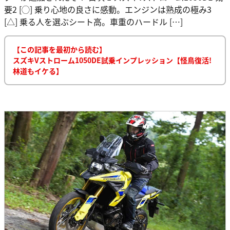
要2 [◯] 乗り心地の良さに感動。エンジンは熟成の極み3
[△] 乗る人を選ぶシート高。車重のハードル […]
【この記事を最初から読む】
スズキVストローム1050DE試乗インプレッション【怪鳥復活!
林道もイケる】