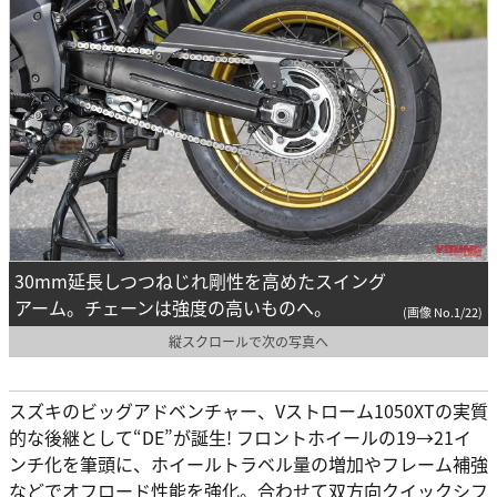
30mm延長しつつねじれ剛性を高めたスイング
アーム。チェーンは強度の高いものへ。
(画像 No.1/22)
縦スクロールで次の写真へ
スズキのビッグアドベンチャー、Vストローム1050XTの実質
的な後継として“DE”が誕生! フロントホイールの19→21イ
ンチ化を筆頭に、ホイールトラベル量の増加やフレーム補強
などでオフロード性能を強化。合わせて双方向クイックシフ