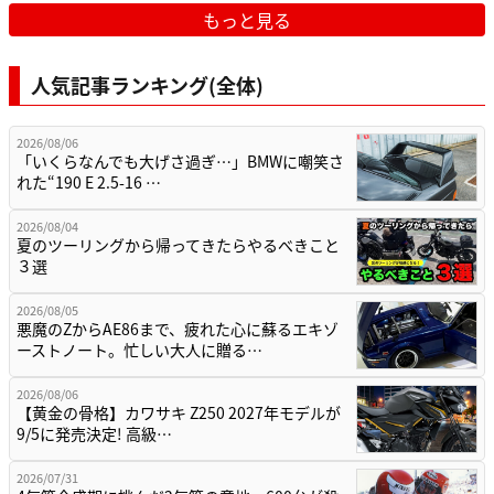
もっと見る
人気記事ランキング(全体)
2026/08/06
「いくらなんでも大げさ過ぎ…」BMWに嘲笑さ
れた“190 E 2.5-16 …
2026/08/04
夏のツーリングから帰ってきたらやるべきこと
３選
2026/08/05
悪魔のZからAE86まで、疲れた心に蘇るエキゾ
ーストノート。忙しい大人に贈る…
2026/08/06
【黄金の骨格】カワサキ Z250 2027年モデルが
9/5に発売決定! 高級…
2026/07/31