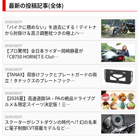
最新の投稿記事(全体)
2026/08/07
「バイクに積めない」を過去にする！デイトナ
から肘掛け＆高さ調整枕つきの極上ハ…
2026/08/07
【プロ驚愕】全日本ライダー岡崎静夏が
「CB750 HORNET E-Clut…
2026/08/07
【TANAX】荷掛けフックとプレートガードの両
立！タナックスのプレートフック…
2026/08/07
【2026夏】高速道路SA・PAの絶品ドライブグ
ルメ＆限定スイーツ決定版！三…
2026/08/07
スクーターがシフトダウンの時代へ!? 幻の名車
に電子制御CVT搭載モデルなど…