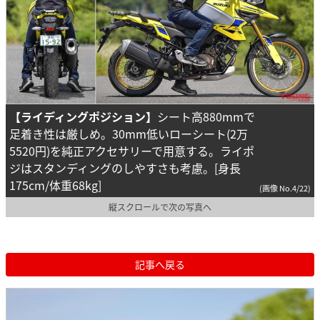
【ライディングポジション】
シート高880mmで
足着き性は厳しめ。30mm低いローシート(2万
5520円)を純正アクセサリーで用意する。ライポ
ジはスタンディングのしやすさも考慮。[身長
175cm/体重68kg]
(画像 No.4/22)
縦スクロールで次の写真へ
記事へ戻る