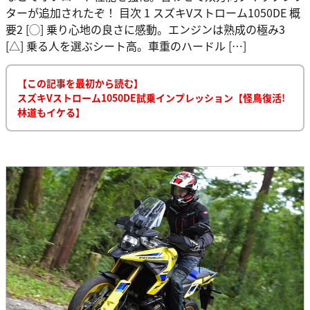
ターが追加されたぞ！ 目次 1 スズキVストローム1050DE 概
要2 [◯] 乗り心地の良さに感動。エンジンは熟成の極み3
[△] 乗る人を選ぶシート高。車重のハードル […]
【この記事を最初から読む】
スズキVストローム1050DE試乗インプレッション【怪鳥復活!
林道もイケる】