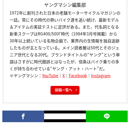
ヤングマシン編集部
1972年に創刊された日本の老舗モーターサイクルマガジンの
一誌。常にその時代の熱いバイク達を追い続け、最新モデル
＆アイテムの実証テストに定評がある。また、代名詞となる
新車スクープはRG400/500Γ時代（1984年3月号掲載）から
30年以上続いている名物企画で、業界内の生情報を独自追跡
したものが主となっている。メイン読者層は50代とそのジュ
ニア世代となる20代。ブランドタイトルの“ヤング”という単
語はさすがに時代錯誤とはなったが、信条はバイク乗りの多
くが持ち合わせている“ヤング・アット・ハート”だ。
※ヤングマシン：
YouTube
｜
X
｜
Facebook
｜
Instagram
投稿一覧へ