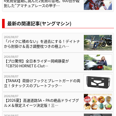
4気筒全盛期に挑んだ2気筒の意地。600台が殺
到した”アマチュアレースの甲子…
最新の関連記事(ヤングマシン)
2026/08/07
「バイクに積めない」を過去にする！デイトナ
から肘掛け＆高さ調整枕つきの極上ハ…
2026/08/07
【プロ驚愕】全日本ライダー岡崎静夏が
「CB750 HORNET E-Clut…
2026/08/07
【TANAX】荷掛けフックとプレートガードの両
立！タナックスのプレートフック…
2026/08/07
【2026夏】高速道路SA・PAの絶品ドライブグ
ルメ＆限定スイーツ決定版！三…
2026/08/07