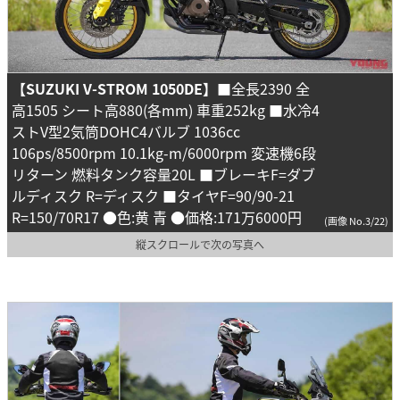
【SUZUKI V-STROM 1050DE】
■全長2390 全
高1505 シート高880(各mm) 車重252kg ■水冷4
ストV型2気筒DOHC4バルブ 1036cc
106ps/8500rpm 10.1kg-m/6000rpm 変速機6段
リターン 燃料タンク容量20L ■ブレーキF=ダブ
ルディスク R=ディスク ■タイヤF=90/90-21
R=150/70R17 ●色:黄 青 ●価格:171万6000円
(画像 No.3/22)
縦スクロールで次の写真へ