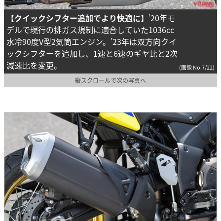
【クイックシフター追加でより快適に】
’20年モ
デルで現行の排ガス規制に適合していた1036cc
水冷90度V型2気筒エンジン。’23年は双方向クイ
ックシフターを追加し、1速と6速のギヤ比と2次
減速比を変更。
(画像 No.7/22)
縦スクロールで次の写真へ