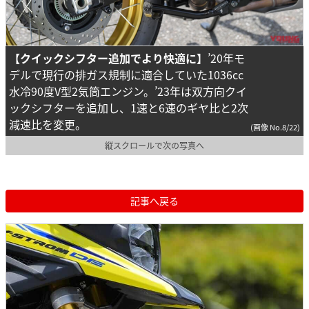
【クイックシフター追加でより快適に】
’20年モ
デルで現行の排ガス規制に適合していた1036cc
水冷90度V型2気筒エンジン。’23年は双方向クイ
ックシフターを追加し、1速と6速のギヤ比と2次
減速比を変更。
(画像 No.8/22)
縦スクロールで次の写真へ
記事へ戻る