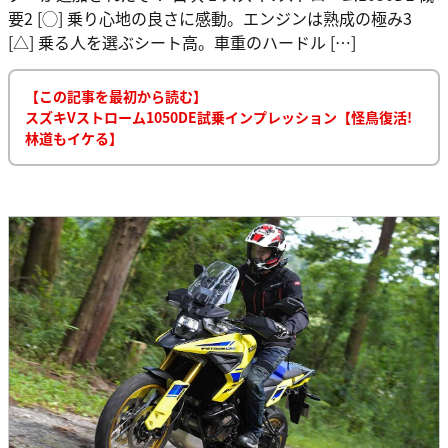
要2 [◯] 乗り心地の良さに感動。エンジンは熟成の極み3
[△] 乗る人を選ぶシート高。車重のハードル […]
【この記事を最初から読む】
スズキVストローム1050DE試乗インプレッション【怪鳥復活!
林道もイケる】