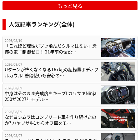
もっと見る
人気記事ランキング(全体)
2026/08/10
「これほど理性がブッ飛んだクルマはない」恐
怖の電子制御ゼロ！ 21年前の伝説…
2026/08/07
Uターンが怖くなくなる167kgの超軽量ボディフ
ルカウル! 普段使いも安心の…
2026/08/09
中身はそのまま完成度をキープ! カワサキNinja
250が2027年モデル…
2026/08/09
なぜヨシムラはコンプリート車を作り続けたの
か? ハヤブサX-1からオフ車をモ…
2026/08/07