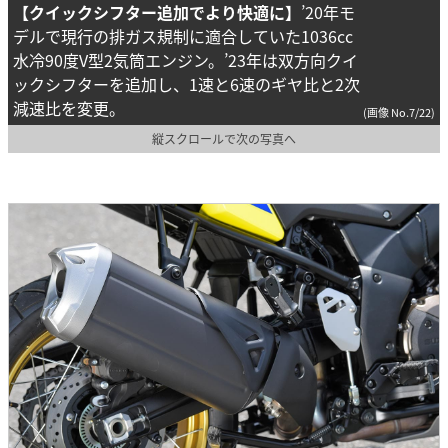
【クイックシフター追加でより快適に】
’20年モ
デルで現行の排ガス規制に適合していた1036cc
水冷90度V型2気筒エンジン。’23年は双方向クイ
ックシフターを追加し、1速と6速のギヤ比と2次
減速比を変更。
(画像 No.7/22)
縦スクロールで次の写真へ