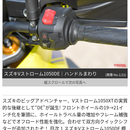
スズキVストローム1050DE｜ハンドルまわり
(画像 No.1/22)
縦スクロールで次の写真へ
スズキのビッグアドベンチャー、Vストローム1050XTの実質
的な後継として“DE”が誕生! フロントホイールの19→21イ
ンチ化を筆頭に、ホイールトラベル量の増加やフレーム補強
などでオフロード性能を強化。合わせて双方向クイックシフ
ターが追加されたぞ！ 目次 1 スズキVストローム1050DE 概