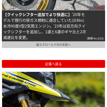
【クイックシフター追加でより快適に】
’20年モ
デルで現行の排ガス規制に適合していた1036cc
水冷90度V型2気筒エンジン。’23年は双方向クイ
ックシフターを追加し、1速と6速のギヤ比と2次
減速比を変更。
(画像 No.8/22)
縦スクロールで次の写真へ
記事へ戻る