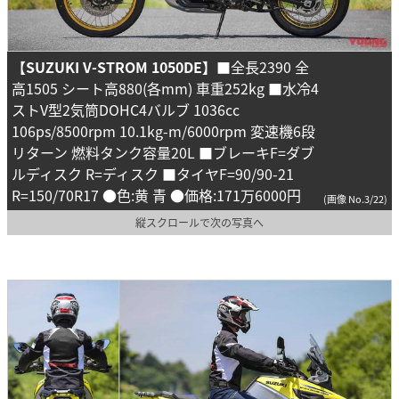
【SUZUKI V-STROM 1050DE】
■全長2390 全
高1505 シート高880(各mm) 車重252kg ■水冷4
ストV型2気筒DOHC4バルブ 1036cc
106ps/8500rpm 10.1kg-m/6000rpm 変速機6段
リターン 燃料タンク容量20L ■ブレーキF=ダブ
ルディスク R=ディスク ■タイヤF=90/90-21
R=150/70R17 ●色:黄 青 ●価格:171万6000円
(画像 No.3/22)
縦スクロールで次の写真へ