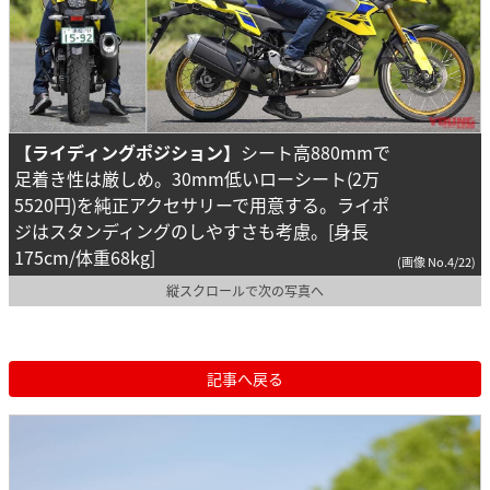
【ライディングポジション】
シート高880mmで
足着き性は厳しめ。30mm低いローシート(2万
5520円)を純正アクセサリーで用意する。ライポ
ジはスタンディングのしやすさも考慮。[身長
175cm/体重68kg]
(画像 No.4/22)
縦スクロールで次の写真へ
記事へ戻る