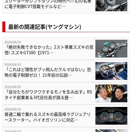
スクーターがシフトダウンの時代へ!? 幻の名車
に電子制御CVT搭載モデルなど…
最新の関連記事(ヤングマシン)
2026/08/10
「絶対失敗できなかった」2スト専業スズキの覚
悟! スズキGT380【1971…
2026/08/10
「これほど理性がブッ飛んだクルマはない」恐
怖の電子制御ゼロ！ 21年前の伝説…
2026/08/10
「自分たちがワクワクするモノを生み出す」RS
タイチ創業者＆3代目社長が語る歴…
2026/08/10
普通二輪で乗れるスズキの最高峰ラグジュアリ
ースクーター。バイオガソリンに対応…
2026/08/10