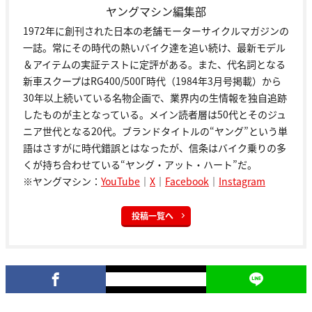
ヤングマシン編集部
1972年に創刊された日本の老舗モーターサイクルマガジンの
一誌。常にその時代の熱いバイク達を追い続け、最新モデル
＆アイテムの実証テストに定評がある。また、代名詞となる
新車スクープはRG400/500Γ時代（1984年3月号掲載）から
30年以上続いている名物企画で、業界内の生情報を独自追跡
したものが主となっている。メイン読者層は50代とそのジュ
ニア世代となる20代。ブランドタイトルの“ヤング”という単
語はさすがに時代錯誤とはなったが、信条はバイク乗りの多
くが持ち合わせている“ヤング・アット・ハート”だ。
※ヤングマシン：
YouTube
｜
X
｜
Facebook
｜
Instagram
投稿一覧へ