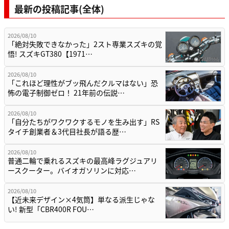
最新の投稿記事(全体)
2026/08/10
「絶対失敗できなかった」2スト専業スズキの覚
悟! スズキGT380【1971…
2026/08/10
「これほど理性がブッ飛んだクルマはない」恐
怖の電子制御ゼロ！ 21年前の伝説…
2026/08/10
「自分たちがワクワクするモノを生み出す」RS
タイチ創業者＆3代目社長が語る歴…
2026/08/10
普通二輪で乗れるスズキの最高峰ラグジュアリ
ースクーター。バイオガソリンに対応…
2026/08/10
【近未来デザイン×4気筒】単なる派生じゃな
い! 新型「CBR400R FOU…