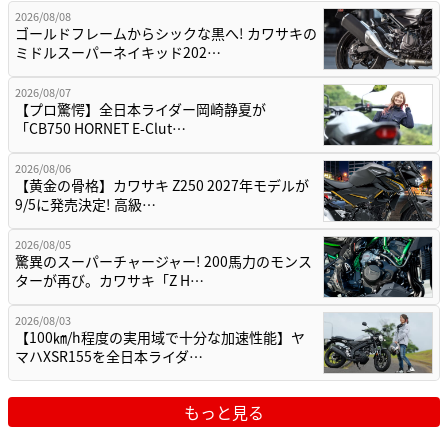
2026/08/08
ゴールドフレームからシックな黒へ! カワサキの
ミドルスーパーネイキッド202…
2026/08/07
【プロ驚愕】全日本ライダー岡崎静夏が
「CB750 HORNET E-Clut…
2026/08/06
【黄金の骨格】カワサキ Z250 2027年モデルが
9/5に発売決定! 高級…
2026/08/05
驚異のスーパーチャージャー! 200馬力のモンス
ターが再び。カワサキ「Z H…
2026/08/03
【100㎞/h程度の実用域で十分な加速性能】ヤ
マハXSR155を全日本ライダ…
もっと見る