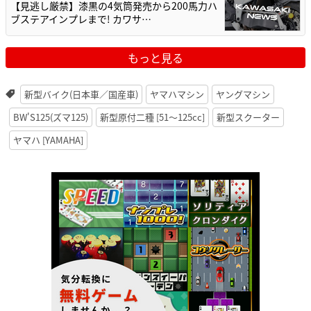
【見逃し厳禁】漆黒の4気筒発売から200馬力ハ
ブステアインプレまで! カワサ…
もっと見る
新型バイク(日本車／国産車)
ヤマハマシン
ヤングマシン
BW'S125(ズマ125)
新型原付二種 [51〜125cc]
新型スクーター
ヤマハ [YAMAHA]