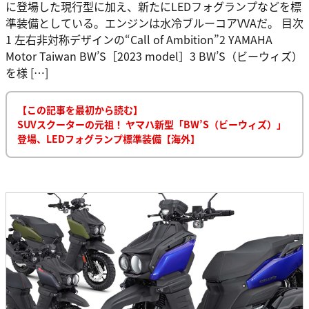
に登場した現行型に加え、新たにLEDフォグランプなどを標
準装備としている。エンジンは水冷ブルーコアVVAだ。 目次
1 左右非対称デザインの“Call of Ambition”2 YAMAHA
Motor Taiwan BW’S［2023 model］3 BW’S（ビーウィズ）
を様 […]
【この記事を最初から読む】
SUVスクーターの元祖！ ヤマハ新型「BW’S（ビーウィズ）」
登場、LEDフォグランプ標準装備【海外】