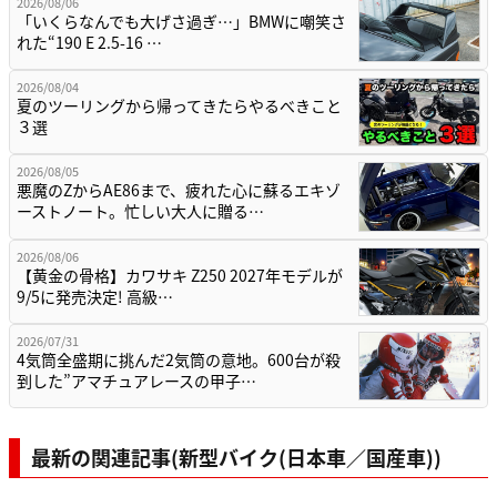
2026/08/06
「いくらなんでも大げさ過ぎ…」BMWに嘲笑さ
れた“190 E 2.5-16 …
2026/08/04
夏のツーリングから帰ってきたらやるべきこと
３選
2026/08/05
悪魔のZからAE86まで、疲れた心に蘇るエキゾ
ーストノート。忙しい大人に贈る…
2026/08/06
【黄金の骨格】カワサキ Z250 2027年モデルが
9/5に発売決定! 高級…
2026/07/31
4気筒全盛期に挑んだ2気筒の意地。600台が殺
到した”アマチュアレースの甲子…
最新の関連記事(新型バイク(日本車／国産車))