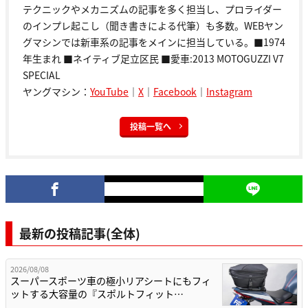
テクニックやメカニズムの記事を多く担当し、プロライダー
のインプレ起こし（聞き書きによる代筆）も多数。WEBヤン
グマシンでは新車系の記事をメインに担当している。■1974
年生まれ ■ネイティブ足立区民 ■愛車:2013 MOTOGUZZI V7
SPECIAL
ヤングマシン：
YouTube
｜
X
｜
Facebook
｜
Instagram
投稿一覧へ
最新の投稿記事(全体)
2026/08/08
スーパースポーツ車の極小リアシートにもフィ
ットする大容量の『スポルトフィット…