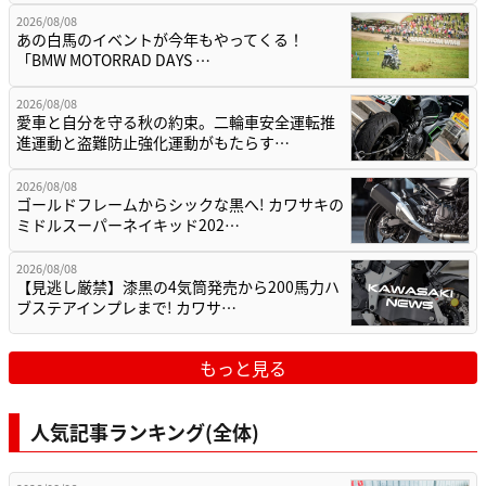
2026/08/08
あの白馬のイベントが今年もやってくる！
「BMW MOTORRAD DAYS …
2026/08/08
愛車と自分を守る秋の約束。二輪車安全運転推
進運動と盗難防止強化運動がもたらす…
2026/08/08
ゴールドフレームからシックな黒へ! カワサキの
ミドルスーパーネイキッド202…
2026/08/08
【見逃し厳禁】漆黒の4気筒発売から200馬力ハ
ブステアインプレまで! カワサ…
もっと見る
人気記事ランキング(全体)