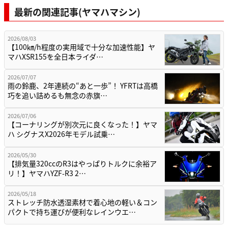
最新の関連記事(ヤマハマシン)
2026/08/03
【100㎞/h程度の実用域で十分な加速性能】ヤ
マハXSR155を全日本ライダ…
2026/07/07
雨の鈴鹿、2年連続の“あと一歩”！ YFRTは高橋
巧を追い詰めるも無念の赤旗…
2026/07/06
【コーナリングが別次元に良くなった！】ヤマ
ハ シグナスX2026年モデル試乗…
2026/05/30
【排気量320ccのR3はやっぱりトルクに余裕ア
リ！】ヤマハYZF-R3 2…
2026/05/18
ストレッチ防水透湿素材で着心地の軽い＆コン
パクトで持ち運びが便利なレインウエ…