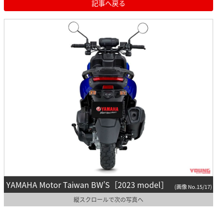
記事へ戻る
YAMAHA Motor Taiwan BW’S［2023 model］
(画像 No.15/17)
縦スクロールで次の写真へ