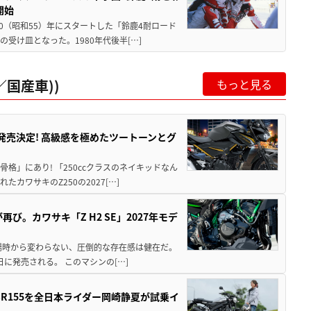
開始
80（昭和55）年にスタートした「鈴鹿4耐ロード
受け皿となった。1980年代後半[…]
国産車))
もっと見る
5に発売決定! 高級感を極めたツートーンとグ
骨格」にあり! 「250ccクラスのネイキッドなん
ワサキのZ250の2027[…]
び。カワサキ「Z H2 SE」2027年モデ
場時から変わらない、圧倒的な存在感は健在だ。
5日に発売される。 このマシンの[…]
SR155を全日本ライダー岡崎静夏が試乗イ