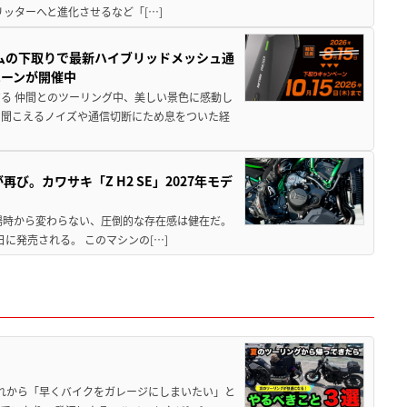
5リッターへと進化させるなど「[…]
ムの下取りで最新ハイブリッドメッシュ通
ペーンが開催中
る 仲間とのツーリング中、美しい景色に感動し
ら聞こえるノイズや通信切断にため息をついた経
び。カワサキ「Z H2 SE」2027年モデ
場時から変わらない、圧倒的な存在感は健在だ。
5日に発売される。 このマシンの[…]
と疲れから「早くバイクをガレージにしまいたい」と