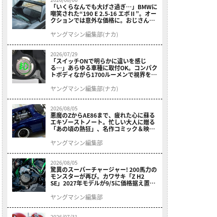
「いくらなんでも大げさ過ぎ…」BMWに
嘲笑された“190 E 2.5-16 エボⅡ”。オー
クションでは意外な価格に。おじさん達
が少年だった頃の憧れのクルマを深堀り
ヤングマシン編集部(ナカ)
2026/07/29
「スイッチONで明らかに違いを感じ
る…」あらゆる車種に取付OK。コンパク
トボディながら1700ルーメンで視界を確
保する［デイトナ・LEDフォグランプユ
ニット プレシャスレイ スモール］
ヤングマシン編集部(ナカ)
2026/08/05
悪魔のZからAE86まで、疲れた心に蘇る
エキゾーストノート。忙しい大人に贈る
「あの頃の熱狂」、名作コミック＆映画
の愛機たちが東京駅地下に期間限定で集
結！
ヤングマシン編集部
2026/08/05
驚異のスーパーチャージャー! 200馬力の
モンスターが再び。カワサキ「Z H2
SE」2027年モデルが9/5に価格据え置き
で発売
ヤングマシン編集部
2026/07/31