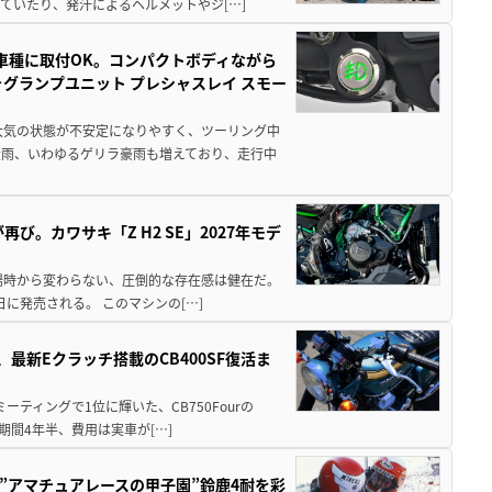
ていたり、発汗によるヘルメットやジ[…]
車種に取付OK。コンパクトボディながら
ォグランプユニット プレシャスレイ スモー
大気の状態が不安定になりやすく、ツーリング中
大雨、いわゆるゲリラ豪雨も増えており、走行中
び。カワサキ「Z H2 SE」2027年モデ
場時から変わらない、圧倒的な存在感は健在だ。
5日に発売される。 このマシンの[…]
最新Eクラッチ搭載のCB400SF復活ま
ミーティングで1位に輝いた、CB750Fourの
期間4年半、費用は実車が[…]
た”アマチュアレースの甲子園”鈴鹿4耐を彩