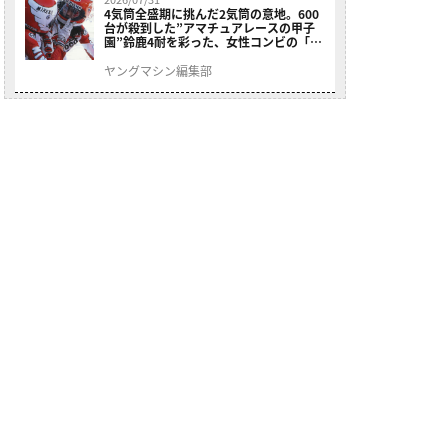
4気筒全盛期に挑んだ2気筒の意地。600
台が殺到した”アマチュアレースの甲子
園”鈴鹿4耐を彩った、女性コンビの「ス
ズキGSX400E」が特別展示開始
ヤングマシン編集部