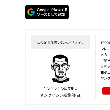
この記事を書いた人／メディア
199
ンに
メカ
（聞
事をメ
■愛車:
ヤン
ヤングマシン編集部員
ヤングマシン編集部(ヨ)