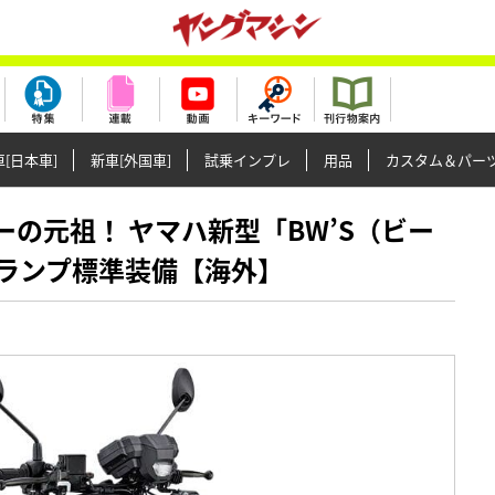
[日本車]
新車[外国車]
試乗インプレ
用品
カスタム＆パー
クーターの元祖！ ヤマハ新型「BW’S（ビー
グランプ標準装備【海外】