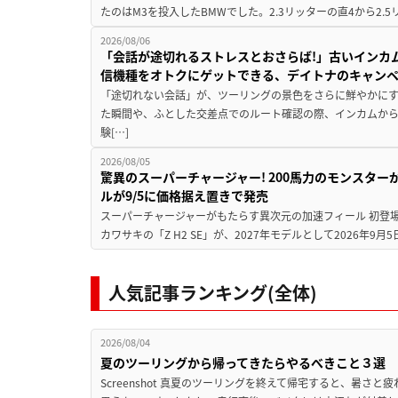
たのはM3を投入したBMWでした。2.3リッターの直4から2.
2026/08/06
「会話が途切れるストレスとおさらば!」古いインカ
信機種をオトクにゲットできる、デイトナのキャン
「途切れない会話」が、ツーリングの景色をさらに鮮やかにす
た瞬間や、ふとした交差点でのルート確認の際、インカムか
験[…]
2026/08/05
驚異のスーパーチャージャー! 200馬力のモンスターが再
ルが9/5に価格据え置きで発売
スーパーチャージャーがもたらす異次元の加速フィール 初登
カワサキの「Z H2 SE」が、2027年モデルとして2026年9月
人気記事ランキング(全体)
2026/08/04
夏のツーリングから帰ってきたらやるべきこと３選
Screenshot 真夏のツーリングを終えて帰宅すると、暑さ