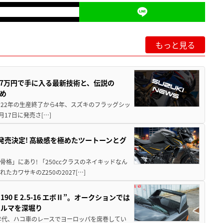
もっと見る
237万円で手に入る最新技術と、伝説の
とめ
 2022年の生産終了から4年、スズキのフラッグシッ
月17日に発売さ[…]
5に発売決定! 高級感を極めたツートーンとグ
骨格」にあり! 「250ccクラスのネイキッドなん
ワサキのZ250の2027[…]
 E 2.5-16 エボⅡ”。オークションでは
クルマを深堀り
80年代、ハコ車のレースでヨーロッパを席巻してい