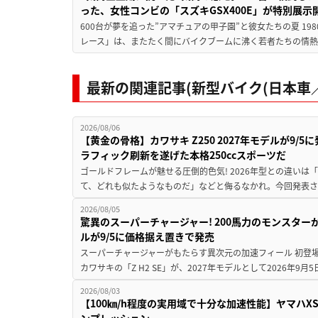
った、女性コンビの「スズキGSX400E」が特別展示
600台が夢を追った”アマチュアの甲子園”と彼女たちの夏 19
レース」は、またたく間にバイクブームに沸く若者たちの情熱の
最新の関連記事(新型バイク(日本車／
2026/08/06
【黄金の骨格】カワサキ Z250 2027年モデルが9/
ラフィック刷新を遂げた本格250ccスポーツだ
ゴールドフレームが魅せる圧倒的色気! 2026年型との違いは「
て、どれも似たようなものだ」などと侮るなかれ。今回発表されたカ
2026/08/05
驚異のスーパーチャージャー! 200馬力のモンスターが再
ルが9/5に価格据え置きで発売
スーパーチャージャーがもたらす異次元の加速フィール 初登
カワサキの「Z H2 SE」が、2027年モデルとして2026年9月
2026/08/03
【100㎞/h程度の実用域で十分な加速性能】ヤマハX