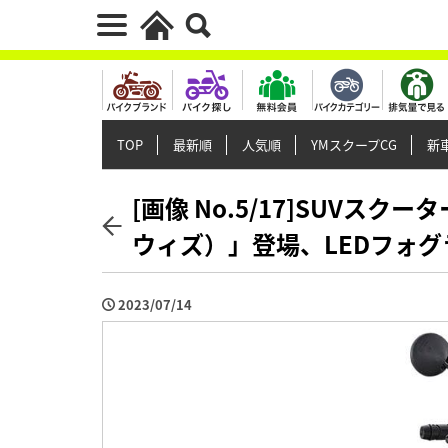
TOP
最新順
人気順
YMスクープCG
新車
[画像 No.5/17]SUVス
ウィズ）」登場、LEDフォ
2023/07/14