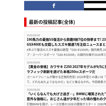
最新の投稿記事(全体)
2026/08/06
190馬力の最強SS復活から鈴鹿8耐7位の快挙まで! 
GSX400Eも交錯したスズキ関連7月注目ニュースま
4年ぶり復活のスズキ最強SS新型「GSX-R1000R」国内発売
プ・スーパースポーツ「GSX-R1000R」の国内仕様が2026年7
2026/08/06
【黄金の骨格】カワサキ Z250 2027年モデルが9/
ラフィック刷新を遂げた本格250ccスポーツだ
ゴールドフレームが魅せる圧倒的色気! 2026年型との違いは「
て、どれも似たようなものだ」などと侮るなかれ。今回発表されたカ
2026/08/06
「いくらなんでも大げさ過ぎ…」BMWに嘲笑された“190
意外な価格に。おじさん達が少年だった頃の憧れの
打倒BMWを掲げ、レース仕様の190Eの開発がスタート 19