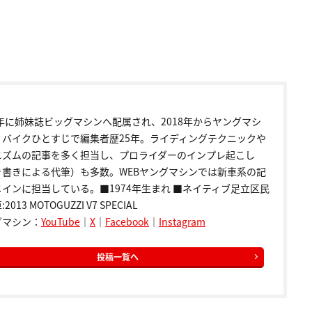
9年に姉妹誌ビッグマシンへ配属され、2018年からヤングマシ
。バイクひとすじで編集者歴25年。ライディングテクニックや
ニズムの記事を多く担当し、プロライダーのインプレ起こし
き書きによる代筆）も多数。WEBヤングマシンでは新車系の記
インに担当している。■1974年生まれ ■ネイティブ足立区民
2013 MOTOGUZZI V7 SPECIAL
グマシン：
YouTube
｜
X
｜
Facebook
｜
Instagram
投稿一覧へ