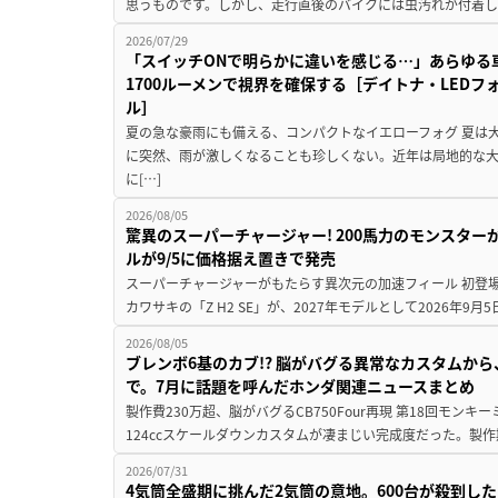
思うものです。しかし、走行直後のバイクには虫汚れが付着し
2026/07/29
「スイッチONで明らかに違いを感じる…」あらゆる
1700ルーメンで視界を確保する［デイトナ・LEDフ
ル］
夏の急な豪雨にも備える、コンパクトなイエローフォグ 夏は
に突然、雨が激しくなることも珍しくない。近年は局地的な
に[…]
2026/08/05
驚異のスーパーチャージャー! 200馬力のモンスターが再
ルが9/5に価格据え置きで発売
スーパーチャージャーがもたらす異次元の加速フィール 初登
カワサキの「Z H2 SE」が、2027年モデルとして2026年9月
2026/08/05
ブレンボ6基のカブ!? 脳がバグる異常なカスタムから、
で。7月に話題を呼んだホンダ関連ニュースまとめ
製作費230万超、脳がバグるCB750Four再現 第18回モンキー
124ccスケールダウンカスタムが凄まじい完成度だった。製作
2026/07/31
4気筒全盛期に挑んだ2気筒の意地。600台が殺到し