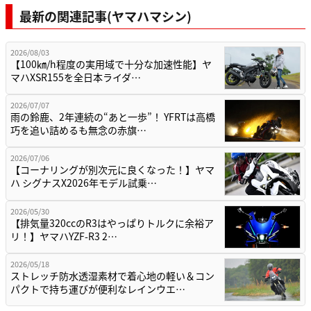
最新の関連記事(ヤマハマシン)
2026/08/03
【100㎞/h程度の実用域で十分な加速性能】ヤ
マハXSR155を全日本ライダ…
2026/07/07
雨の鈴鹿、2年連続の“あと一歩”！ YFRTは高橋
巧を追い詰めるも無念の赤旗…
2026/07/06
【コーナリングが別次元に良くなった！】ヤマ
ハ シグナスX2026年モデル試乗…
2026/05/30
【排気量320ccのR3はやっぱりトルクに余裕ア
リ！】ヤマハYZF-R3 2…
2026/05/18
ストレッチ防水透湿素材で着心地の軽い＆コン
パクトで持ち運びが便利なレインウエ…