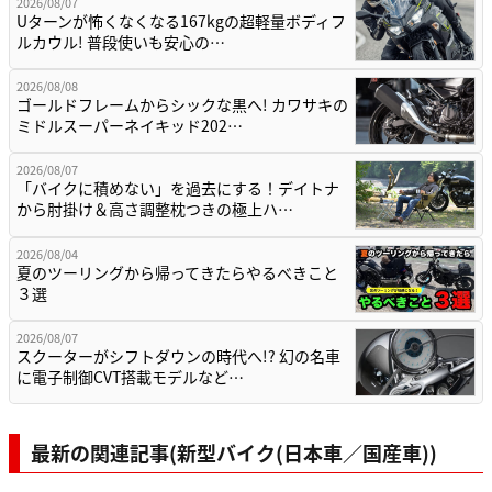
2026/08/07
Uターンが怖くなくなる167kgの超軽量ボディフ
ルカウル! 普段使いも安心の…
2026/08/08
ゴールドフレームからシックな黒へ! カワサキの
ミドルスーパーネイキッド202…
2026/08/07
「バイクに積めない」を過去にする！デイトナ
から肘掛け＆高さ調整枕つきの極上ハ…
2026/08/04
夏のツーリングから帰ってきたらやるべきこと
３選
2026/08/07
スクーターがシフトダウンの時代へ!? 幻の名車
に電子制御CVT搭載モデルなど…
最新の関連記事(新型バイク(日本車／国産車))