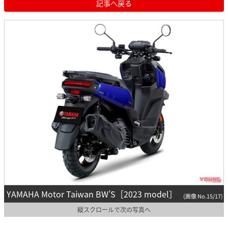
記事へ戻る
YAMAHA Motor Taiwan BW’S［2023 model］
(画像 No.15/17)
縦スクロールで次の写真へ