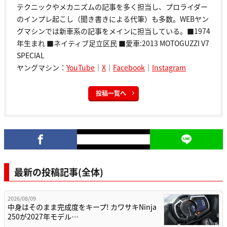
テクニックやメカニズムの記事を多く担当し、プロライダー
のインプレ起こし（聞き書きによる代筆）も多数。WEBヤン
グマシンでは新車系の記事をメインに担当している。■1974
年生まれ ■ネイティブ足立区民 ■愛車:2013 MOTOGUZZI V7
SPECIAL
ヤングマシン：
YouTube
｜
X
｜
Facebook
｜
Instagram
投稿一覧へ
最新の投稿記事(全体)
2026/08/09
中身はそのまま完成度をキープ! カワサキNinja
250が2027年モデル…