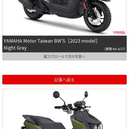
YAMAHA Motor Taiwan BW’S［2023 model］
Night Gray
(画像 No.4/17)
縦スクロールで次の写真へ
記事へ戻る