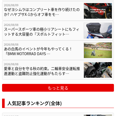
2026/08/09
なぜヨシムラはコンプリート車を作り続けたの
か? ハヤブサX-1からオフ車をモ…
2026/08/08
スーパースポーツ車の極小リアシートにもフィ
ットする大容量の『スポルトフィット…
2026/08/08
あの白馬のイベントが今年もやってくる！
「BMW MOTORRAD DAYS …
2026/08/08
愛車と自分を守る秋の約束。二輪車安全運転推
進運動と盗難防止強化運動がもたらす…
もっと見る
人気記事ランキング(全体)