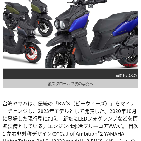
(画像 No.1/17)
縦スクロールで次の写真へ
台湾ヤマハは、伝統の「BW’S（ビーウィーズ）」をマイナ
ーチェンジし、2023年モデルとして発表した。2020年10月
に登場した現行型に加え、新たにLEDフォグランプなどを標
準装備としている。エンジンは水冷ブルーコアVVAだ。 目次
1 左右非対称デザインの“Call of Ambition”2 YAMAHA
Motor Taiwan BW’S［2023 model］3 BW’S（ビーウィズ）