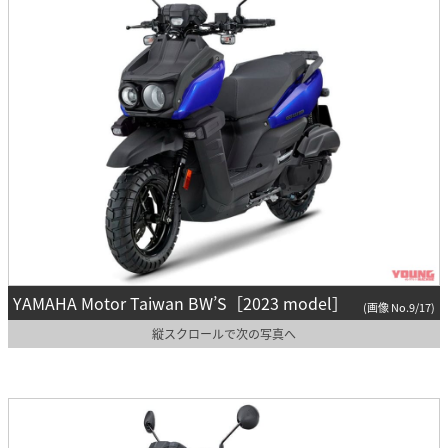
YAMAHA Motor Taiwan BW’S［2023 model］
(画像 No.9/17)
縦スクロールで次の写真へ