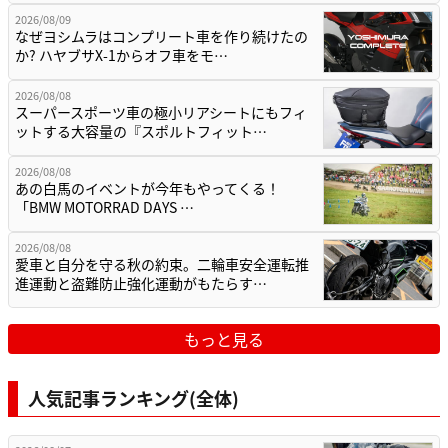
2026/08/09
なぜヨシムラはコンプリート車を作り続けたの
か? ハヤブサX-1からオフ車をモ…
2026/08/08
スーパースポーツ車の極小リアシートにもフィ
ットする大容量の『スポルトフィット…
2026/08/08
あの白馬のイベントが今年もやってくる！
「BMW MOTORRAD DAYS …
2026/08/08
愛車と自分を守る秋の約束。二輪車安全運転推
進運動と盗難防止強化運動がもたらす…
もっと見る
人気記事ランキング(全体)