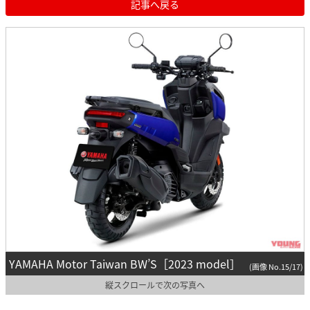
記事へ戻る
YAMAHA Motor Taiwan BW’S［2023 model］
(画像 No.15/17)
縦スクロールで次の写真へ