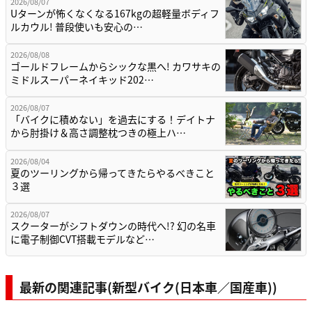
2026/08/07
Uターンが怖くなくなる167kgの超軽量ボディフ
ルカウル! 普段使いも安心の…
2026/08/08
ゴールドフレームからシックな黒へ! カワサキの
ミドルスーパーネイキッド202…
2026/08/07
「バイクに積めない」を過去にする！デイトナ
から肘掛け＆高さ調整枕つきの極上ハ…
2026/08/04
夏のツーリングから帰ってきたらやるべきこと
３選
2026/08/07
スクーターがシフトダウンの時代へ!? 幻の名車
に電子制御CVT搭載モデルなど…
最新の関連記事(新型バイク(日本車／国産車))