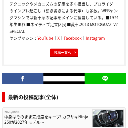
テクニックやメカニズムの記事を多く担当し、プロライダー
のインプレ起こし（聞き書きによる代筆）も多数。WEBヤン
グマシンでは新車系の記事をメインに担当している。■1974
年生まれ ■ネイティブ足立区民 ■愛車:2013 MOTOGUZZI V7
SPECIAL
ヤングマシン：
YouTube
｜
X
｜
Facebook
｜
Instagram
投稿一覧へ
最新の投稿記事(全体)
2026/08/09
中身はそのまま完成度をキープ! カワサキNinja
250が2027年モデル…