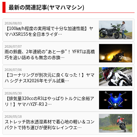
最新の関連記事(ヤマハマシン)
2026/08/03
【100㎞/h程度の実用域で十分な加速性能】ヤ
マハXSR155を全日本ライダ…
2026/07/07
雨の鈴鹿、2年連続の“あと一歩”！ YFRTは高橋
巧を追い詰めるも無念の赤旗…
2026/07/06
【コーナリングが別次元に良くなった！】ヤマ
ハ シグナスX2026年モデル試乗…
2026/05/30
【排気量320ccのR3はやっぱりトルクに余裕ア
リ！】ヤマハYZF-R3 2…
2026/05/18
ストレッチ防水透湿素材で着心地の軽い＆コン
パクトで持ち運びが便利なレインウエ…