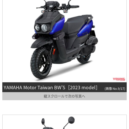
YAMAHA Motor Taiwan BW’S［2023 model］
(画像 No.9/17)
縦スクロールで次の写真へ