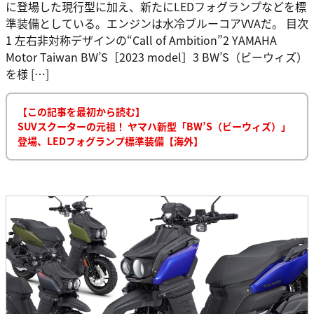
に登場した現行型に加え、新たにLEDフォグランプなどを標
準装備としている。エンジンは水冷ブルーコアVVAだ。 目次
1 左右非対称デザインの“Call of Ambition”2 YAMAHA
Motor Taiwan BW’S［2023 model］3 BW’S（ビーウィズ）
を様 […]
【この記事を最初から読む】
SUVスクーターの元祖！ ヤマハ新型「BW’S（ビーウィズ）」
登場、LEDフォグランプ標準装備【海外】