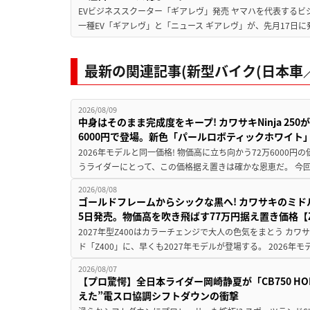
EVビジネススクーター「ギアレヴ」発売 ヤマハを代表するビ
一種EV「ギアレヴ」と「ニュース ギアレヴ」が、先月17日に
最新の関連記事(新型バイク(日本車／
2026/08/09
中身はそのまま完成度をキープ! カワサキNinja 25
6000円で登場。新色「パールロボティックホワイト
2026年モデルと同一価格! 物価高に立ち向かう72万6000
うライダーにとって、この価格据え置きは確かな恩恵だ。 今回の
2026/08/08
ゴールドフレームからシックな黒へ! カワサキのミド
5日発売。物価高を吹き飛ばす77万円据え置き価格【Z
2027年型Z400はカラーチェンジで大人の色気をまとう カ
ド「Z400」に、早くも2027年モデルが登場する。 2026年
2026/08/07
【プロ驚愕】全日本ライダー岡崎静夏が「CB750 HORNE
えた”電スロ協調シフトダウンの衝撃