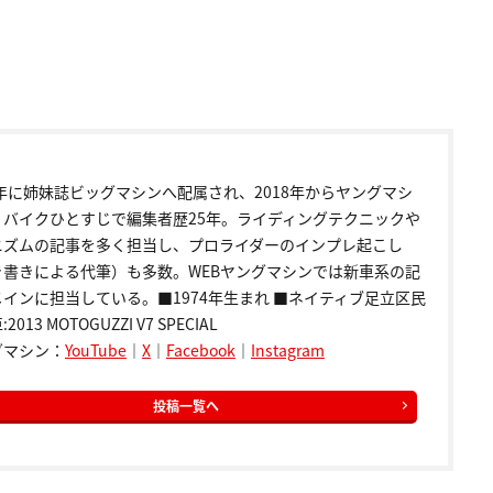
9年に姉妹誌ビッグマシンへ配属され、2018年からヤングマシ
。バイクひとすじで編集者歴25年。ライディングテクニックや
ニズムの記事を多く担当し、プロライダーのインプレ起こし
き書きによる代筆）も多数。WEBヤングマシンでは新車系の記
インに担当している。■1974年生まれ ■ネイティブ足立区民
2013 MOTOGUZZI V7 SPECIAL
グマシン：
YouTube
｜
X
｜
Facebook
｜
Instagram
投稿一覧へ