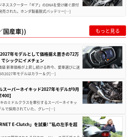
ジネススクーター「ギア」のDNAを受け継ぐ原付
発売された。ホンダ製着脱式バッテリー[…]
国産車))
もっと見る
0が2027年モデルとして価格据え置きの72万
」でシックにイメチェン
円の価値 新車価格が上昇し続ける昨今、愛車選びに迷
2027年モデルはカラー＆グ[…]
ルスーパーネイキッド2027年モデルが9月
400】
ワサキのミドルクラスを牽引するスーパーネイキッ
モデルで採用されていた、グレー[…]
T E-Clutch」を試乗! “私の左手を超