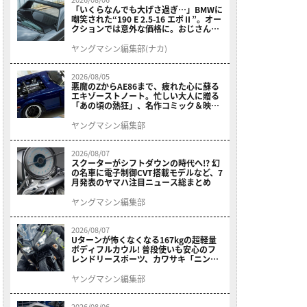
「いくらなんでも大げさ過ぎ…」BMWに
嘲笑された“190 E 2.5-16 エボⅡ”。オー
クションでは意外な価格に。おじさん達
が少年だった頃の憧れのクルマを深堀り
ヤングマシン編集部(ナカ)
2026/08/05
悪魔のZからAE86まで、疲れた心に蘇る
エキゾーストノート。忙しい大人に贈る
「あの頃の熱狂」、名作コミック＆映画
の愛機たちが東京駅地下に期間限定で集
結！
ヤングマシン編集部
2026/08/07
スクーターがシフトダウンの時代へ!? 幻
の名車に電子制御CVT搭載モデルなど、7
月発表のヤマハ注目ニュース総まとめ
ヤングマシン編集部
2026/08/07
Uターンが怖くなくなる167kgの超軽量
ボディフルカウル! 普段使いも安心のフ
レンドリースポーツ、カワサキ「ニンジ
ャ400」2027モデルが価格据え置きで
9/5発売
ヤングマシン編集部
2026/08/06