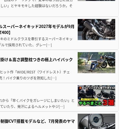
ほしい」とヤキモキした経験はないだろうか。そ
ルスーパーネイキッド2027年モデルが9月
400】
ワサキのミドルクラスを牽引するスーパーネイキッ
モデルで採用されていた、グレー[…]
肘掛け＆高さ調整枕つきの極上ハイバック
ット作「WIDE/REST（ワイドレスト）チェ
発売！バイク乗りのツボを熟知した[…]
と疲れから「早くバイクをガレージにしまいたい」と
ていたり、発汗によるヘルメットやジ[…]
子制御CVT搭載モデルなど、7月発表のヤマ