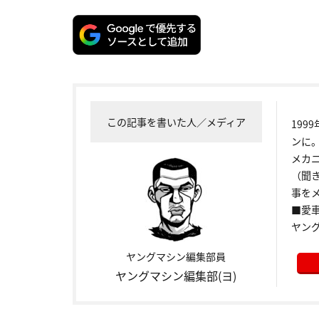
この記事を書いた人／メディア
199
ンに
メカ
（聞
事をメ
■愛車:
ヤン
ヤングマシン編集部員
ヤングマシン編集部(ヨ)