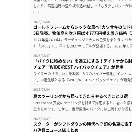
したり、高速道路の登り坂や追い越しで「もう少しパワーが
[…]
2026/08/08
ゴールドフレームからシックな黒へ! カワサキのミド
5日発売。物価高を吹き飛ばす77万円据え置き価格【Z
2027年型Z400はカラーチェンジで大人の色気をまとう カ
ド「Z400」に、早くも2027年モデルが登場する。 2026年
2026/08/07
「バイクに積めない」を過去にする！デイトナから
チェア『WIDE/REST ハイバックチェア』が登場
ライダーの「欲しい」を凝縮！5つのハイパー進化ポイント 大ヒ
ア」の進化版となる『WIDE/REST ハイバックチェア』が新
2026/08/04
夏のツーリングから帰ってきたらやるべきこと３選
Screenshot 真夏のツーリングを終えて帰宅すると、暑さ
思うものです。しかし、走行直後のバイクには虫汚れが付着し
2026/08/07
スクーターがシフトダウンの時代へ!? 幻の名車に電
ハ注目ニュース総まとめ