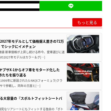
もっと見る
0が2027年モデルとして価格据え置きの72万
」でシックにイメチェン
円の価値 新車価格が上昇し続ける昨今、愛車選びに迷
2027年モデルはカラー＆グ[…]
ヤブサX-1からオフ車をモタード化した
欲作たちを振り返る
1999年に新設されたS-NK(Xフォーミュラ)クラ
サで参戦し、同年の王座と[…]
る大容量の『スポルトフィットシートバ
細見なリアシートにもフィットする独自の「ボト