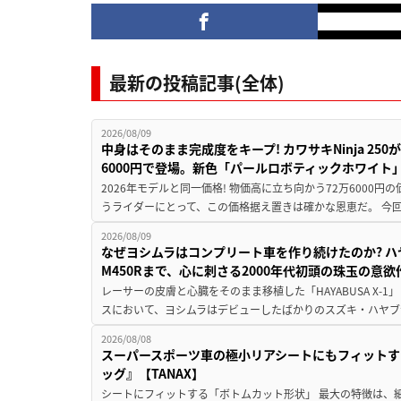
最新の投稿記事(全体)
2026/08/09
中身はそのまま完成度をキープ! カワサキNinja 25
6000円で登場。新色「パールロボティックホワイト
2026年モデルと同一価格! 物価高に立ち向かう72万6000
うライダーにとって、この価格据え置きは確かな恩恵だ。 今回の
2026/08/09
なぜヨシムラはコンプリート車を作り続けたのか? ハ
M450Rまで、心に刺さる2000年代初頭の珠玉の意
レーサーの皮膚と心臓をそのまま移植した「HAYABUSA X-1」 
スにおいて、ヨシムラはデビューしたばかりのスズキ・ハヤブ
2026/08/08
スーパースポーツ車の極小リアシートにもフィットす
ッグ』【TANAX】
シートにフィットする「ボトムカット形状」 最大の特徴は、