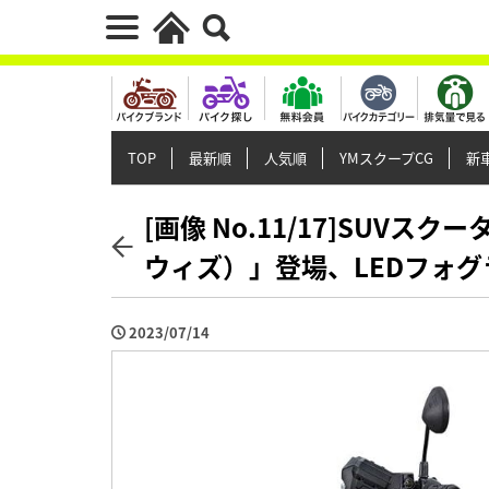
TOP
最新順
人気順
YMスクープCG
新車
[画像 No.11/17]SUVス
ウィズ）」登場、LEDフォ
2023/07/14