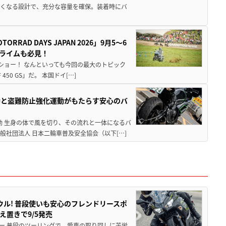
広くなる設計で、充分な容量を確保。装着時にバ
AD DAYS JAPAN 2026」9月5〜6
クライムも必見！
解体ショー！ なんといっても今回の最大のトピック
0 GS」だ。 本国ドイ[…]
動と盗難防止強化運動がもたらす安心のバ
動 生身の体で風を切り、その流れと一体になるバ
社団法人 日本二輪車普及安全協会（以下[…]
ウル! 普段使いも安心のフレンドリースポ
え置きで9/5発売
ー 普段のツーリングで、愛車の取り回しに苦労