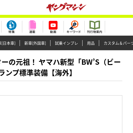
[日本車]
新車[外国車]
試乗インプレ
用品
カスタム＆パー
クーターの元祖！ ヤマハ新型「BW’S（ビー
グランプ標準装備【海外】