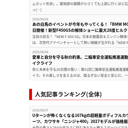
ムカット形状」。接地部の面積が小さくても上部に行くほど
ッ[…]
2026/08/08
あの白馬のイベントが今年もやってくる！「BMW MOTORR
日開催！新型F450GSの解体ショーに最大28度ヒル
注目の目玉！「NEW F 450 GS」日本お披露目＆エンジン
は、次世代アドベンチャーとして熱い視線が注がれる「NEW F 45
2026/08/08
愛車と自分を守る秋の約束。二輪車安全運転推進運
イクライフ
命と未来を守る20日間の誓い：第51回二輪車安全運転推進運
イク。その楽しさを支えるのは、揺るぎない安全と安心だ。一般
人気記事ランキング(全体)
2026/08/07
Uターンが怖くなくなる167kgの超軽量ボディフルカ
ーツ、カワサキ「ニンジャ400」2027モデルが価格据
大型の重さと250の非力さに悩むあなたへ贈るスポーツツアラ