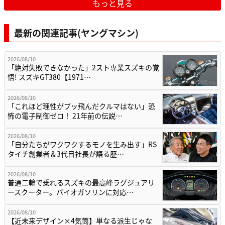
もっと見る
最新の関連記事(ヤングマシン)
2026/08/10
「絶対失敗できなかった」2スト専業スズキの覚
悟! スズキGT380【1971…
2026/08/10
「これほど理性がブッ飛んだクルマはない」恐
怖の電子制御ゼロ！ 21年前の伝説…
2026/08/10
「自分たちがワクワクするモノを生み出す」RS
タイチ創業者＆3代目社長が語る歴…
2026/08/10
普通二輪で乗れるスズキの最高峰ラグジュアリ
ースクーター。バイオガソリンに対応…
2026/08/10
【近未来デザイン×4気筒】単なる派生じゃな