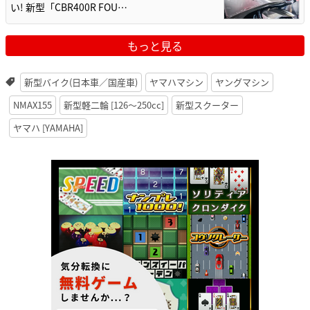
い! 新型「CBR400R FOU…
もっと見る
新型バイク(日本車／国産車)
ヤマハマシン
ヤングマシン
NMAX155
新型軽二輪 [126〜250cc]
新型スクーター
ヤマハ [YAMAHA]