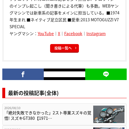
のインプレ起こし（聞き書きによる代筆）も多数。WEBヤン
グマシンでは新車系の記事をメインに担当している。■1974
年生まれ ■ネイティブ足立区民 ■愛車:2013 MOTOGUZZI V7
SPECIAL
ヤングマシン：
YouTube
｜
X
｜
Facebook
｜
Instagram
投稿一覧へ
最新の投稿記事(全体)
2026/08/10
「絶対失敗できなかった」2スト専業スズキの覚
悟! スズキGT380【1971…