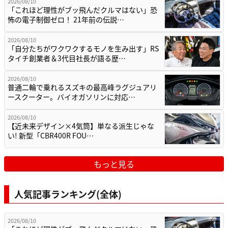
2026/08/10
「これほど理性がブッ飛んだクルマはない」恐
怖の電子制御ゼロ！ 21年前の伝説…
2026/08/10
「自分たちがワクワクするモノを生み出す」RS
タイチ創業者＆3代目社長が語る歴…
2026/08/10
普通二輪で乗れるスズキの最高峰ラグジュアリ
ースクーター。バイオガソリンに対応…
2026/08/10
【近未来デザイン×4気筒】単なる派生じゃな
い! 新型「CBR400R FOU…
もっと見る
人気記事ランキング(全体)
2026/08/10