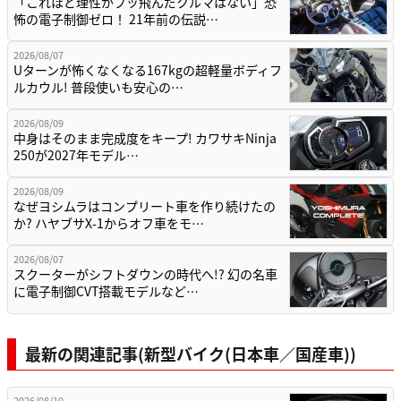
「これほど理性がブッ飛んだクルマはない」恐
怖の電子制御ゼロ！ 21年前の伝説…
2026/08/07
Uターンが怖くなくなる167kgの超軽量ボディフ
ルカウル! 普段使いも安心の…
2026/08/09
中身はそのまま完成度をキープ! カワサキNinja
250が2027年モデル…
2026/08/09
なぜヨシムラはコンプリート車を作り続けたの
か? ハヤブサX-1からオフ車をモ…
2026/08/07
スクーターがシフトダウンの時代へ!? 幻の名車
に電子制御CVT搭載モデルなど…
最新の関連記事(新型バイク(日本車／国産車))
2026/08/10