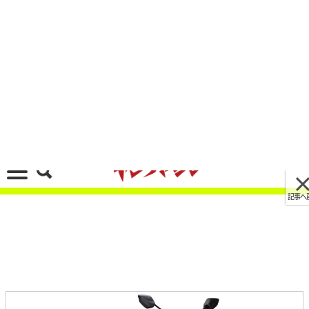
記事へ戻る
[画像 No.11/14]ヤマハ新型「NMAX155 ABS」が
フルモデルチェンジで登場！ アプリ連動、トラコ
ン装備の新エンジンも
2022/04/27