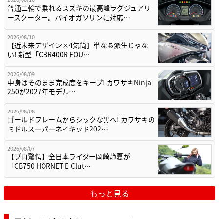
普通二輪で乗れるスズキの最高峰ラグジュアリ
ースクーター。バイオガソリンに対応…
2026/08/10
【近未来デザイン×4気筒】単なる派生じゃな
い! 新型「CBR400R FOU…
2026/08/09
中身はそのまま完成度をキープ! カワサキNinja
250が2027年モデル…
2026/08/08
ゴールドフレームからシックな黒へ! カワサキの
ミドルスーパーネイキッド202…
2026/08/07
【プロ驚愕】全日本ライダー岡崎静夏が
「CB750 HORNET E-Clut…
もっと見る