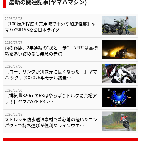
最新の関連記事(ヤマハマシン)
2026/08/03
【100㎞/h程度の実用域で十分な加速性能】ヤ
マハXSR155を全日本ライダ…
2026/07/07
雨の鈴鹿、2年連続の“あと一歩”！ YFRTは高橋
巧を追い詰めるも無念の赤旗…
2026/07/06
【コーナリングが別次元に良くなった！】ヤマ
ハ シグナスX2026年モデル試乗…
2026/05/30
【排気量320ccのR3はやっぱりトルクに余裕ア
リ！】ヤマハYZF-R3 2…
2026/05/18
ストレッチ防水透湿素材で着心地の軽い＆コン
パクトで持ち運びが便利なレインウエ…