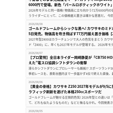
6000円で登場。新色「パールロボティックホワイト
2026年モデルと同一価格! 物価高に立ち向かう72万6000
うライダーにとって、この価格据え置きは確かな恩恵だ。 今回の
2026/08/08
ゴールドフレームからシックな黒へ! カワサキのミド
5日発売。物価高を吹き飛ばす77万円据え置き価格【Z
2027年型Z400はカラーチェンジで大人の色気をまとう カ
ド「Z400」に、早くも2027年モデルが登場する。 2026年
2026/08/07
【プロ驚愕】全日本ライダー岡崎静夏が「CB750 HORNE
えた”電スロ協調シフトダウンの衝撃
滑らかシフトダウンにプロレーサーも嫉妬!? スポーツランド
季初レースを、表彰台圏内まで一歩届かず4位で終えた直後、最新モデ
2026/08/06
【黄金の骨格】カワサキ Z250 2027年モデルが9/
ラフィック刷新を遂げた本格250ccスポーツだ
ゴールドフレームが魅せる圧倒的色気! 2026年型との違いは「
て、どれも似たようなものだ」などと侮るなかれ。今回発表されたカ
2026/08/05