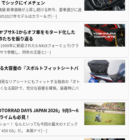
」でシックにイメチェン
円の価値 新車価格が上昇し続ける昨今、愛車選びに迷
2027年モデルはカラー＆グ[…]
ヤブサX-1からオフ車をモタード化した
欲作たちを振り返る
1999年に新設されたS-NK(Xフォーミュラ)クラ
サで参戦し、同年の王座と[…]
る大容量の『スポルトフィットシートバ
細見なリアシートにもフィットする独自の「ボト
広くなる設計で、充分な容量を確保。装着時にバ
AD DAYS JAPAN 2026」9月5〜6
クライムも必見！
解体ショー！ なんといっても今回の最大のトピック
0 GS」だ。 本国ドイ[…]