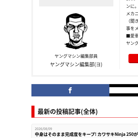
ンに
メカ
（聞
事をメ
■愛車:
ヤン
ヤングマシン編集部員
ヤングマシン編集部(ヨ)
最新の投稿記事(全体)
2026/08/09
中身はそのまま完成度をキープ! カワサキNinja 25