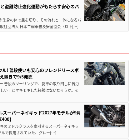
動と盗難防止強化運動がもたらす安心のバ
動 生身の体で風を切り、その流れと一体になるバ
社団法人 日本二輪車普及安全協会（以下[…]
ウル! 普段使いも安心のフレンドリースポ
え置きで9/5発売
ー 普段のツーリングで、愛車の取り回しに苦労
ほしい」とヤキモキした経験はないだろうか。そ
ルスーパーネイキッド2027年モデルが9月
400】
ワサキのミドルクラスを牽引するスーパーネイキッ
モデルで採用されていた、グレー[…]