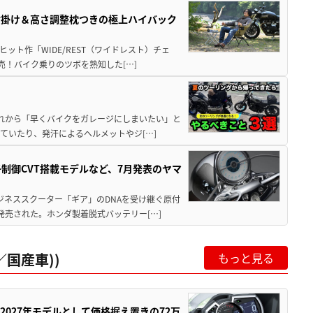
肘掛け＆高さ調整枕つきの極上ハイバック
ット作「WIDE/REST（ワイドレスト）チェ
発売！バイク乗りのツボを熟知した[…]
と疲れから「早くバイクをガレージにしまいたい」と
ていたり、発汗によるヘルメットやジ[…]
子制御CVT搭載モデルなど、7月発表のヤマ
ジネススクーター「ギア」のDNAを受け継ぐ原付
発売された。ホンダ製着脱式バッテリー[…]
国産車))
もっと見る
0が2027年モデルとして価格据え置きの72万