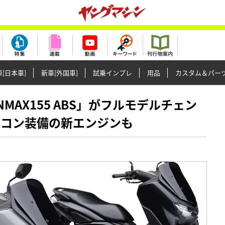
[日本車]
新車[外国車]
試乗インプレ
用品
カスタム＆パー
「NMAX155 ABS」がフルモデルチェン
ラコン装備の新エンジンも