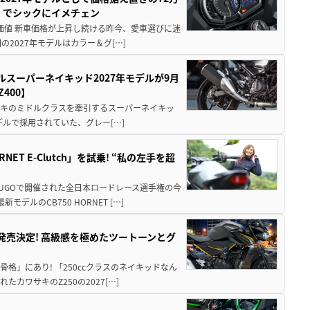
」でシックにイメチェン
円の価値 新車価格が上昇し続ける昨今、愛車選びに迷
2027年モデルはカラー＆グ[…]
ルスーパーネイキッド2027年モデルが9月
400】
ワサキのミドルクラスを牽引するスーパーネイキッ
モデルで採用されていた、グレー[…]
T E-Clutch」を試乗! “私の左手を超
SUGOで開催された全日本ロードレース選手権の今
ルのCB750 HORNET […]
5に発売決定! 高級感を極めたツートーンとグ
骨格」にあり! 「250ccクラスのネイキッドなん
ワサキのZ250の2027[…]