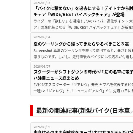
2026/08/07
「バイクに積めない」を過去にする！デイトナから
チェア『WIDE/REST ハイバックチェア』が登場
ライダーの「欲しい」を凝縮！5つのハイパー進化ポイント 大ヒ
ア」の進化版となる『WIDE/REST ハイバックチェア』が新
2026/08/04
夏のツーリングから帰ってきたらやるべきこと３選
Screenshot 真夏のツーリングを終えて帰宅すると、暑さ
思うものです。しかし、走行直後のバイクには虫汚れが付着し
2026/08/07
スクーターがシフトダウンの時代へ!? 幻の名車に電
ハ注目ニュース総まとめ
EVビジネススクーター「ギアレヴ」発売 ヤマハを代表するビ
一種EV「ギアレヴ」と「ニュース ギアレヴ」が、先月17日に
最新の関連記事(新型バイク(日本車／
2026/08/09
中身はそのまま完成度をキープ! カワサキNinja 25