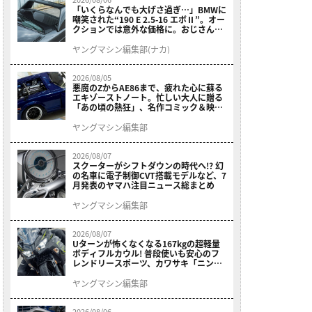
「いくらなんでも大げさ過ぎ…」BMWに
嘲笑された“190 E 2.5-16 エボⅡ”。オー
クションでは意外な価格に。おじさん達
が少年だった頃の憧れのクルマを深堀り
ヤングマシン編集部(ナカ)
2026/08/05
悪魔のZからAE86まで、疲れた心に蘇る
エキゾーストノート。忙しい大人に贈る
「あの頃の熱狂」、名作コミック＆映画
の愛機たちが東京駅地下に期間限定で集
結！
ヤングマシン編集部
2026/08/07
スクーターがシフトダウンの時代へ!? 幻
の名車に電子制御CVT搭載モデルなど、7
月発表のヤマハ注目ニュース総まとめ
ヤングマシン編集部
2026/08/07
Uターンが怖くなくなる167kgの超軽量
ボディフルカウル! 普段使いも安心のフ
レンドリースポーツ、カワサキ「ニンジ
ャ400」2027モデルが価格据え置きで
9/5発売
ヤングマシン編集部
2026/08/06