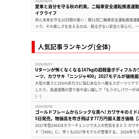
2026/08/08
愛車と自分を守る秋の約束。二輪車安全運転推進運
イクライフ
命と未来を守る20日間の誓い：第51回二輪車安全運転推進運
イク。その楽しさを支えるのは、揺るぎない安全と安心だ。一般
人気記事ランキング(全体)
2026/08/07
Uターンが怖くなくなる167kgの超軽量ボディフルカ
ーツ、カワサキ「ニンジャ400」2027モデルが価格据
大型の重さと250の非力さに悩むあなたへ贈るスポーツツアラ
したり、高速道路の登り坂や追い越しで「もう少しパワーが
[…]
2026/08/08
ゴールドフレームからシックな黒へ! カワサキのミド
5日発売。物価高を吹き飛ばす77万円据え置き価格【Z
2027年型Z400はカラーチェンジで大人の色気をまとう カ
ド「Z400」に、早くも2027年モデルが登場する。 2026年