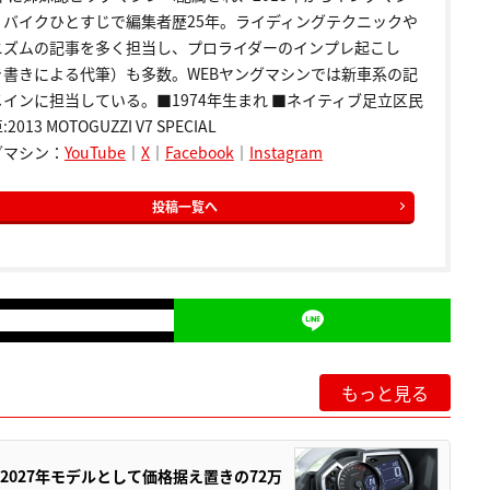
。バイクひとすじで編集者歴25年。ライディングテクニックや
ニズムの記事を多く担当し、プロライダーのインプレ起こし
き書きによる代筆）も多数。WEBヤングマシンでは新車系の記
インに担当している。■1974年生まれ ■ネイティブ足立区民
2013 MOTOGUZZI V7 SPECIAL
グマシン：
YouTube
｜
X
｜
Facebook
｜
Instagram
投稿一覧へ
もっと見る
0が2027年モデルとして価格据え置きの72万