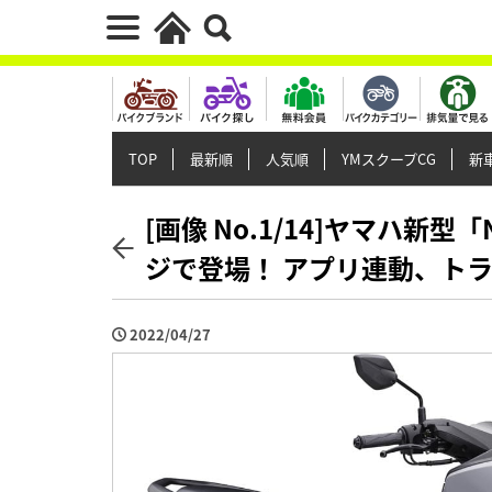
TOP
最新順
人気順
YMスクープCG
新車
[画像 No.1/14]ヤマハ新型
ジで登場！ アプリ連動、ト
2022/04/27