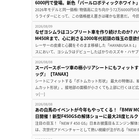
6000円で登場。新色「パールロボティックホワイト
2026年モデルと同一価格! 物価高に立ち向かう72万6000
うライダーにとって、この価格据え置きは確かな恩恵だ。 今回の
2026/08/09
なぜヨシムラはコンプリート車を作り続けたのか? ハ
M450Rまで、心に刺さる2000年代初頭の珠玉の意
レーサーの皮膚と心臓をそのまま移植した「HAYABUSA X-1」 
スにおいて、ヨシムラはデビューしたばかりのスズキ・ハヤブ
2026/08/08
スーパースポーツ車の極小リアシートにもフィットす
ッグ』【TANAX】
シートにフィットする「ボトムカット形状」 最大の特徴は、
ムカット形状」。接地部の面積が小さくても上部に行くほど
ッ[…]
2026/08/08
あの白馬のイベントが今年もやってくる！「BMW MOTORR
日開催！新型F450GSの解体ショーに最大28度ヒル
注目の目玉！「NEW F 450 GS」日本お披露目＆エンジン
は、次世代アドベンチャーとして熱い視線が注がれる「NEW F 45