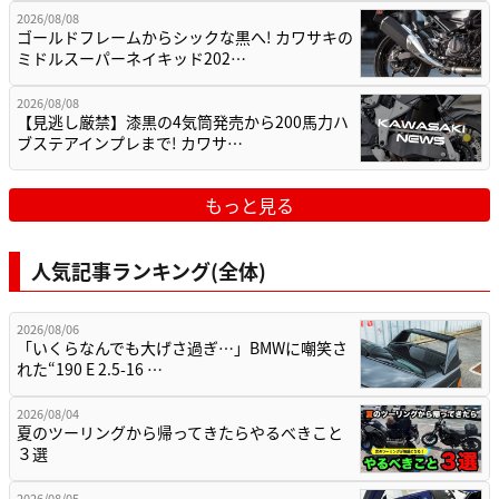
2026/08/08
ゴールドフレームからシックな黒へ! カワサキの
ミドルスーパーネイキッド202…
2026/08/08
【見逃し厳禁】漆黒の4気筒発売から200馬力ハ
ブステアインプレまで! カワサ…
もっと見る
人気記事ランキング(全体)
2026/08/06
「いくらなんでも大げさ過ぎ…」BMWに嘲笑さ
れた“190 E 2.5-16 …
2026/08/04
夏のツーリングから帰ってきたらやるべきこと
３選
2026/08/05