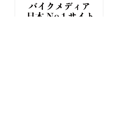
HOME
バイク／オートバイ［新車］
ヤマハ新型「NMAX155 
ヤングマシンとは？
ご利用案内
執筆／編集メンバー
プライバシーポリシー
運営会社
お問い合せ
Copyright ©
NAIGAI PUBLISHING CO.,LTD.
All rights reserved.