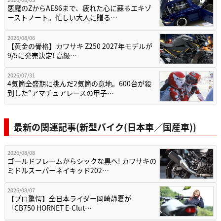
悪魔のZからAE86まで、疲れた心に蘇るエキゾ
ーストノート。忙しい大人に贈る…
2026/08/06
【黄金の骨格】カワサキ Z250 2027年モデルが
9/5に発売決定! 高級…
2026/07/31
4気筒全盛期に挑んだ2気筒の意地。600台が殺
到した”アマチュアレースの甲子…
最新の関連記事(新型バイク(日本車／国産車))
2026/08/08
ゴールドフレームからシックな黒へ! カワサキの
ミドルスーパーネイキッド202…
2026/08/07
【プロ驚愕】全日本ライダー岡崎静夏が
「CB750 HORNET E-Clut…