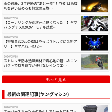
雨の鈴鹿、2年連続の“あと一歩”！ YFRTは高橋
巧を追い詰めるも無念の赤旗…
2026/07/06
【コーナリングが別次元に良くなった！】ヤマ
ハ シグナスX2026年モデル試乗…
2026/05/30
【排気量320ccのR3はやっぱりトルクに余裕ア
リ！】ヤマハYZF-R3 2…
2026/05/18
ストレッチ防水透湿素材で着心地の軽い＆コン
パクトで持ち運びが便利なレインウエ…
もっと見る
最新の関連記事(ヤングマシン)
2026/08/08
スーパースポーツ車の極小リアシートにもフィ