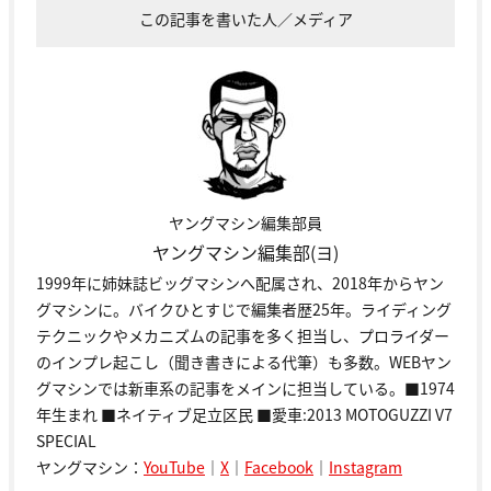
この記事を書いた人／メディア
ヤングマシン編集部員
ヤングマシン編集部(ヨ)
1999年に姉妹誌ビッグマシンへ配属され、2018年からヤン
グマシンに。バイクひとすじで編集者歴25年。ライディング
テクニックやメカニズムの記事を多く担当し、プロライダー
のインプレ起こし（聞き書きによる代筆）も多数。WEBヤン
グマシンでは新車系の記事をメインに担当している。■1974
年生まれ ■ネイティブ足立区民 ■愛車:2013 MOTOGUZZI V7
SPECIAL
ヤングマシン：
YouTube
｜
X
｜
Facebook
｜
Instagram