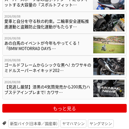
ットする大容量の『スポルトフィット…
2026/08/08
愛車と自分を守る秋の約束。二輪車安全運転推
進運動と盗難防止強化運動がもたらす…
2026/08/08
あの白馬のイベントが今年もやってくる！
「BMW MOTORRAD DAYS …
2026/08/08
ゴールドフレームからシックな黒へ! カワサキの
ミドルスーパーネイキッド202…
2026/08/08
【見逃し厳禁】漆黒の4気筒発売から200馬力ハ
ブステアインプレまで! カワサ…
もっと見る
新型バイク(日本車／国産車)
ヤマハマシン
ヤングマシン