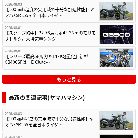
2026/08/03
【100㎞/h程度の実用域で十分な加速性能】ヤ
マハXSR155を全日本ライダ…
2026/08/01
【スクープ的中】27.76馬力＆43.3Nmのモリモ
リトルク。大排気量シング…
2026/08/01
【シリーズ最高58馬力＆14kg軽量化】新型
CB400SFは「E-Clutc…
もっと見る
最新の関連記事(ヤマハマシン)
2026/08/03
【100㎞/h程度の実用域で十分な加速性能】ヤ
マハXSR155を全日本ライダ…
2026/07/07