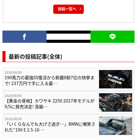
投稿一覧へ
最新の投稿記事(全体)
2026/08/06
190馬力の最強SS復活から鈴鹿8耐7位の快挙ま
で! 237万円で手に入る最…
2026/08/06
【黄金の骨格】カワサキ Z250 2027年モデルが
9/5に発売決定! 高級…
2026/08/06
「いくらなんでも大げさ過ぎ…」BMWに嘲笑さ
れた“190 E 2.5-16 …