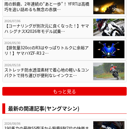
雨の鈴鹿、2年連続の“あと一歩”！ YFRTは高橋
巧を追い詰めるも無念の赤旗…
2026/07/06
【コーナリングが別次元に良くなった！】ヤマ
ハ シグナスX2026年モデル試乗…
2026/05/30
【排気量320ccのR3はやっぱりトルクに余裕ア
リ！】ヤマハYZF-R3 2…
2026/05/18
ストレッチ防水透湿素材で着心地の軽い＆コン
パクトで持ち運びが便利なレインウエ…
もっと見る
最新の関連記事(ヤングマシン)
2026/08/06
190馬力の最強SS復活から鈴鹿8耐7位の快挙ま