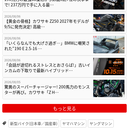
で! 237万円で手に入る最…
2026/08/06
【黄金の骨格】カワサキ Z250 2027年モデルが
9/5に発売決定! 高級…
2026/08/06
「いくらなんでも大げさ過ぎ…」BMWに嘲笑さ
れた“190 E 2.5-16 …
2026/08/06
「会話が途切れるストレスとおさらば!」古いイ
ンカムの下取りで最新ハイブリッド…
2026/08/05
驚異のスーパーチャージャー! 200馬力のモンス
ターが再び。カワサキ「Z H…
もっと見る
新型バイク(日本車／国産車)
ヤマハマシン
ヤングマシン