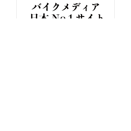
HOME
バイク／オートバイ［新車］
ヤマハ新型「NMAX155 
ヤングマシンとは？
ご利用案内
執筆／編集メンバー
プライバシーポリシー
運営会社
お問い合せ
Copyright ©
NAIGAI PUBLISHING CO.,LTD.
All rights reserved.