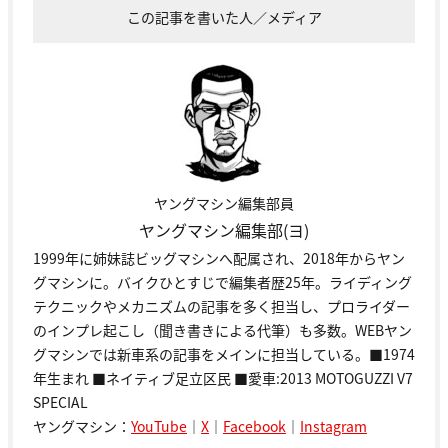
この記事を書いた人／メディア
ヤングマシン編集部員
ヤングマシン編集部(ヨ)
1999年に姉妹誌ビッグマシンへ配属され、2018年からヤン
グマシンに。バイクひとすじで編集者歴25年。ライディング
テクニックやメカニズムの記事を多く担当し、プロライダー
のインプレ起こし（聞き書きによる代筆）も多数。WEBヤン
グマシンでは新車系の記事をメインに担当している。■1974
年生まれ ■ネイティブ足立区民 ■愛車:2013 MOTOGUZZI V7
SPECIAL
ヤングマシン：
YouTube
｜
X
｜
Facebook
｜
Instagram