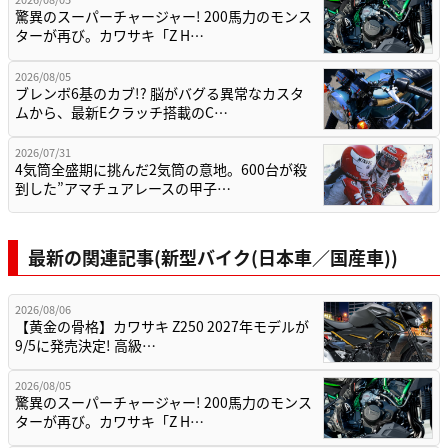
驚異のスーパーチャージャー! 200馬力のモンス
ターが再び。カワサキ「Z H…
2026/08/05
ブレンボ6基のカブ!? 脳がバグる異常なカスタ
ムから、最新Eクラッチ搭載のC…
2026/07/31
4気筒全盛期に挑んだ2気筒の意地。600台が殺
到した”アマチュアレースの甲子…
最新の関連記事(新型バイク(日本車／国産車))
2026/08/06
【黄金の骨格】カワサキ Z250 2027年モデルが
9/5に発売決定! 高級…
2026/08/05
驚異のスーパーチャージャー! 200馬力のモンス
ターが再び。カワサキ「Z H…