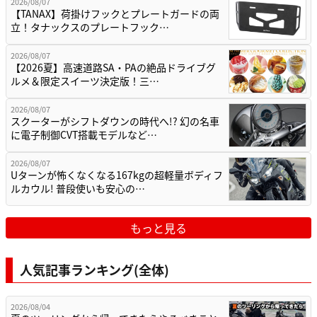
2026/08/07
【TANAX】荷掛けフックとプレートガードの両
立！タナックスのプレートフック…
2026/08/07
【2026夏】高速道路SA・PAの絶品ドライブグ
ルメ＆限定スイーツ決定版！三…
2026/08/07
スクーターがシフトダウンの時代へ!? 幻の名車
に電子制御CVT搭載モデルなど…
2026/08/07
Uターンが怖くなくなる167kgの超軽量ボディフ
ルカウル! 普段使いも安心の…
もっと見る
人気記事ランキング(全体)
2026/08/04