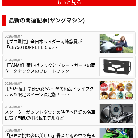
もっと見る
最新の関連記事(ヤングマシン)
2026/08/07
【プロ驚愕】全日本ライダー岡崎静夏が
「CB750 HORNET E-Clut…
2026/08/07
【TANAX】荷掛けフックとプレートガードの両
立！タナックスのプレートフック…
2026/08/07
【2026夏】高速道路SA・PAの絶品ドライブグ
ルメ＆限定スイーツ決定版！三…
2026/08/07
スクーターがシフトダウンの時代へ!? 幻の名車
に電子制御CVT搭載モデルなど…
2026/08/07
「限界に挑む姿は美しい」轟音と雨の中で光る