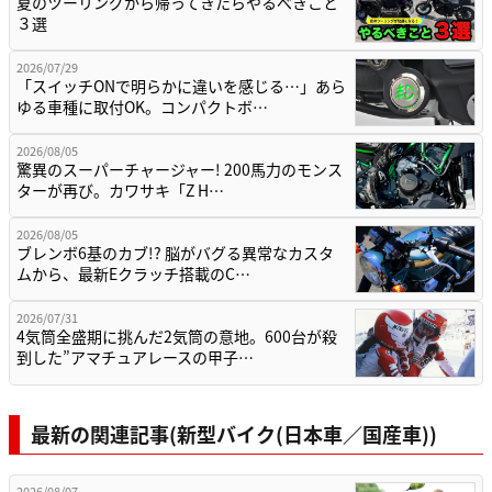
夏のツーリングから帰ってきたらやるべきこと
３選
2026/07/29
「スイッチONで明らかに違いを感じる…」あら
ゆる車種に取付OK。コンパクトボ…
2026/08/05
驚異のスーパーチャージャー! 200馬力のモンス
ターが再び。カワサキ「Z H…
2026/08/05
ブレンボ6基のカブ!? 脳がバグる異常なカスタ
ムから、最新Eクラッチ搭載のC…
2026/07/31
4気筒全盛期に挑んだ2気筒の意地。600台が殺
到した”アマチュアレースの甲子…
最新の関連記事(新型バイク(日本車／国産車))
2026/08/07