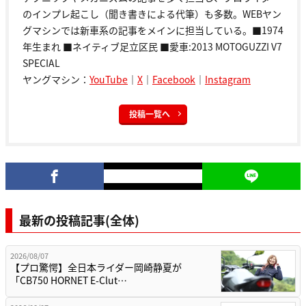
のインプレ起こし（聞き書きによる代筆）も多数。WEBヤン
グマシンでは新車系の記事をメインに担当している。■1974
年生まれ ■ネイティブ足立区民 ■愛車:2013 MOTOGUZZI V7
SPECIAL
ヤングマシン：
YouTube
｜
X
｜
Facebook
｜
Instagram
投稿一覧へ
最新の投稿記事(全体)
2026/08/07
【プロ驚愕】全日本ライダー岡崎静夏が
「CB750 HORNET E-Clut…