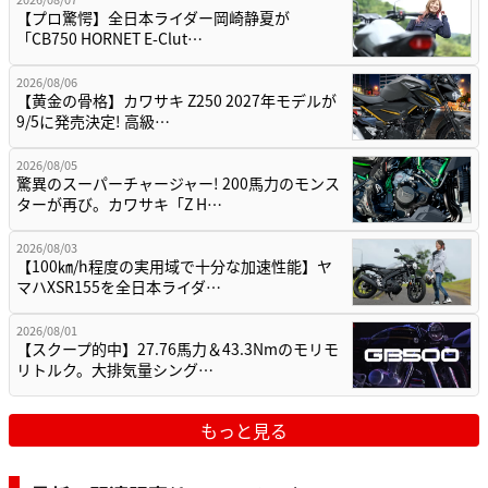
【プロ驚愕】全日本ライダー岡崎静夏が
「CB750 HORNET E-Clut…
2026/08/06
【黄金の骨格】カワサキ Z250 2027年モデルが
9/5に発売決定! 高級…
2026/08/05
驚異のスーパーチャージャー! 200馬力のモンス
ターが再び。カワサキ「Z H…
2026/08/03
【100㎞/h程度の実用域で十分な加速性能】ヤ
マハXSR155を全日本ライダ…
2026/08/01
【スクープ的中】27.76馬力＆43.3Nmのモリモ
リトルク。大排気量シング…
もっと見る