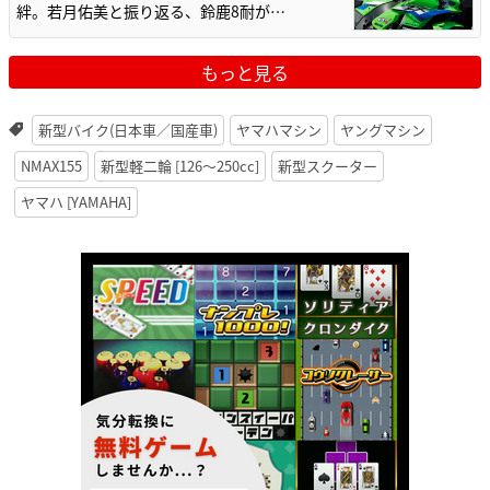
絆。若月佑美と振り返る、鈴鹿8耐が…
もっと見る
新型バイク(日本車／国産車)
ヤマハマシン
ヤングマシン
NMAX155
新型軽二輪 [126〜250cc]
新型スクーター
ヤマハ [YAMAHA]