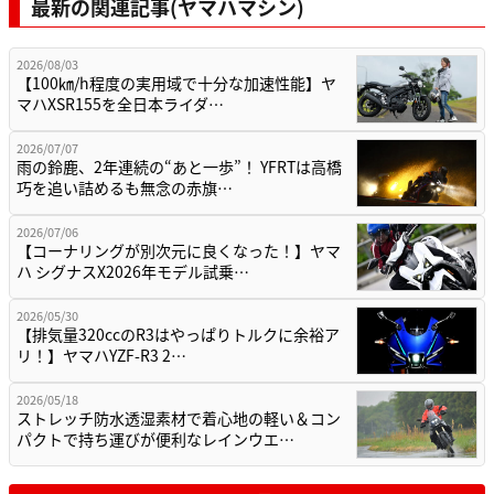
最新の関連記事(ヤマハマシン)
2026/08/03
【100㎞/h程度の実用域で十分な加速性能】ヤ
マハXSR155を全日本ライダ…
2026/07/07
雨の鈴鹿、2年連続の“あと一歩”！ YFRTは高橋
巧を追い詰めるも無念の赤旗…
2026/07/06
【コーナリングが別次元に良くなった！】ヤマ
ハ シグナスX2026年モデル試乗…
2026/05/30
【排気量320ccのR3はやっぱりトルクに余裕ア
リ！】ヤマハYZF-R3 2…
2026/05/18
ストレッチ防水透湿素材で着心地の軽い＆コン
パクトで持ち運びが便利なレインウエ…