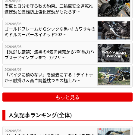
2026/08/08
愛車と自分を守る秋の約束。二輪車安全運転推
進運動と盗難防止強化運動がもたらす…
2026/08/08
ゴールドフレームからシックな黒へ! カワサキの
ミドルスーパーネイキッド202…
2026/08/08
【見逃し厳禁】漆黒の4気筒発売から200馬力ハ
ブステアインプレまで! カワサ…
2026/08/07
「バイクに積めない」を過去にする！デイトナ
から肘掛け＆高さ調整枕つきの極上ハ…
もっと見る
人気記事ランキング(全体)
2026/08/06