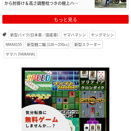
から肘掛け＆高さ調整枕つきの極上ハ…
もっと見る
新型バイク(日本車／国産車)
ヤマハマシン
ヤングマシン
NMAX155
新型軽二輪 [126〜250cc]
新型スクーター
ヤマハ [YAMAHA]