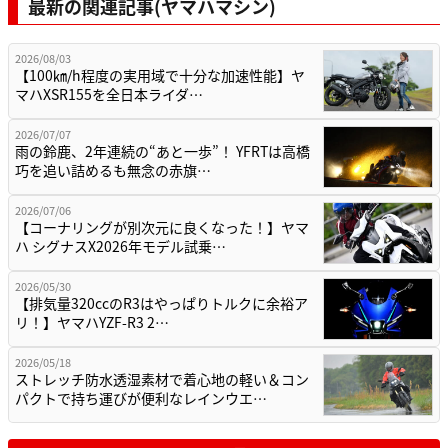
最新の関連記事(ヤマハマシン)
2026/08/03
【100㎞/h程度の実用域で十分な加速性能】ヤ
マハXSR155を全日本ライダ…
2026/07/07
雨の鈴鹿、2年連続の“あと一歩”！ YFRTは高橋
巧を追い詰めるも無念の赤旗…
2026/07/06
【コーナリングが別次元に良くなった！】ヤマ
ハ シグナスX2026年モデル試乗…
2026/05/30
【排気量320ccのR3はやっぱりトルクに余裕ア
リ！】ヤマハYZF-R3 2…
2026/05/18
ストレッチ防水透湿素材で着心地の軽い＆コン
パクトで持ち運びが便利なレインウエ…