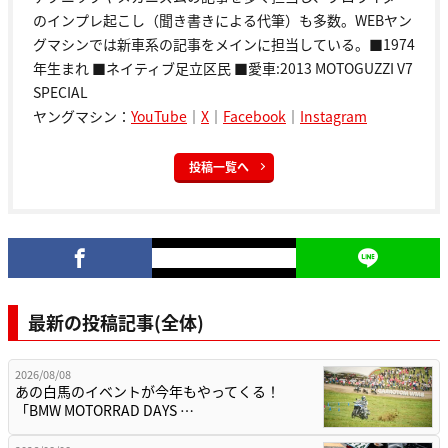
のインプレ起こし（聞き書きによる代筆）も多数。WEBヤン
グマシンでは新車系の記事をメインに担当している。■1974
年生まれ ■ネイティブ足立区民 ■愛車:2013 MOTOGUZZI V7
SPECIAL
ヤングマシン：
YouTube
｜
X
｜
Facebook
｜
Instagram
投稿一覧へ
最新の投稿記事(全体)
2026/08/08
あの白馬のイベントが今年もやってくる！
「BMW MOTORRAD DAYS …