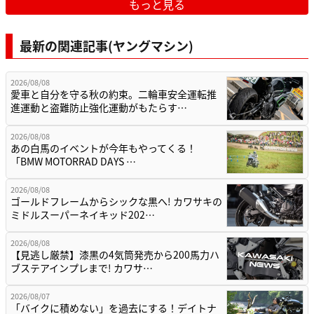
もっと見る
最新の関連記事(ヤングマシン)
2026/08/08
愛車と自分を守る秋の約束。二輪車安全運転推
進運動と盗難防止強化運動がもたらす…
2026/08/08
あの白馬のイベントが今年もやってくる！
「BMW MOTORRAD DAYS …
2026/08/08
ゴールドフレームからシックな黒へ! カワサキの
ミドルスーパーネイキッド202…
2026/08/08
【見逃し厳禁】漆黒の4気筒発売から200馬力ハ
ブステアインプレまで! カワサ…
2026/08/07
「バイクに積めない」を過去にする！デイトナ