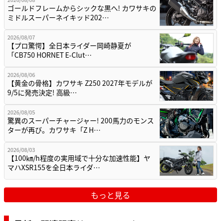
ゴールドフレームからシックな黒へ! カワサキの
ミドルスーパーネイキッド202…
2026/08/07
【プロ驚愕】全日本ライダー岡崎静夏が
「CB750 HORNET E-Clut…
2026/08/06
【黄金の骨格】カワサキ Z250 2027年モデルが
9/5に発売決定! 高級…
2026/08/05
驚異のスーパーチャージャー! 200馬力のモンス
ターが再び。カワサキ「Z H…
2026/08/03
【100㎞/h程度の実用域で十分な加速性能】ヤ
マハXSR155を全日本ライダ…
もっと見る