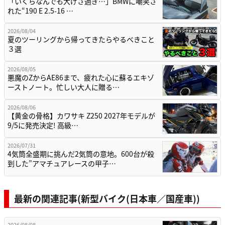
「いくらなんでも大げさ過ぎ…」BMWに嘲笑さ
れた“190 E 2.5-16 …
2026/08/04
夏のツーリングから帰ってきたらやるべきこと
３選
2026/08/05
悪魔のZからAE86まで、疲れた心に蘇るエキゾ
ーストノート。忙しい大人に贈る…
2026/08/06
【黄金の骨格】カワサキ Z250 2027年モデルが
9/5に発売決定! 高級…
2026/07/31
4気筒全盛期に挑んだ2気筒の意地。600台が殺
到した”アマチュアレースの甲子…
最新の関連記事(新型バイク(日本車／国産車))
2026/08/08