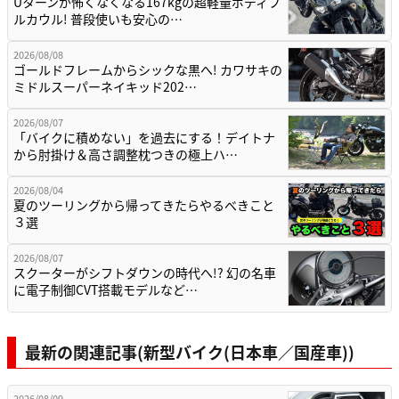
Uターンが怖くなくなる167kgの超軽量ボディフ
ルカウル! 普段使いも安心の…
2026/08/08
ゴールドフレームからシックな黒へ! カワサキの
ミドルスーパーネイキッド202…
2026/08/07
「バイクに積めない」を過去にする！デイトナ
から肘掛け＆高さ調整枕つきの極上ハ…
2026/08/04
夏のツーリングから帰ってきたらやるべきこと
３選
2026/08/07
スクーターがシフトダウンの時代へ!? 幻の名車
に電子制御CVT搭載モデルなど…
最新の関連記事(新型バイク(日本車／国産車))
2026/08/09