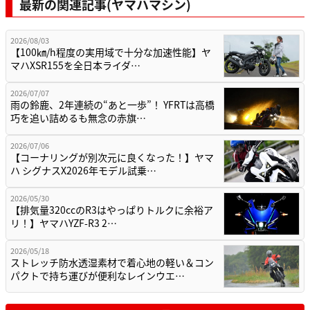
最新の関連記事(ヤマハマシン)
2026/08/03
【100㎞/h程度の実用域で十分な加速性能】ヤ
マハXSR155を全日本ライダ…
2026/07/07
雨の鈴鹿、2年連続の“あと一歩”！ YFRTは高橋
巧を追い詰めるも無念の赤旗…
2026/07/06
【コーナリングが別次元に良くなった！】ヤマ
ハ シグナスX2026年モデル試乗…
2026/05/30
【排気量320ccのR3はやっぱりトルクに余裕ア
リ！】ヤマハYZF-R3 2…
2026/05/18
ストレッチ防水透湿素材で着心地の軽い＆コン
パクトで持ち運びが便利なレインウエ…