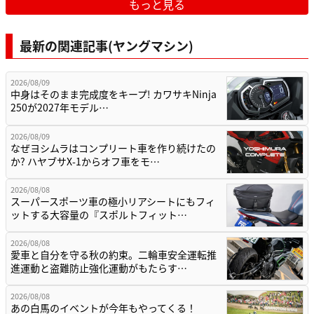
もっと見る
最新の関連記事(ヤングマシン)
2026/08/09
中身はそのまま完成度をキープ! カワサキNinja
250が2027年モデル…
2026/08/09
なぜヨシムラはコンプリート車を作り続けたの
か? ハヤブサX-1からオフ車をモ…
2026/08/08
スーパースポーツ車の極小リアシートにもフィ
ットする大容量の『スポルトフィット…
2026/08/08
愛車と自分を守る秋の約束。二輪車安全運転推
進運動と盗難防止強化運動がもたらす…
2026/08/08
あの白馬のイベントが今年もやってくる！