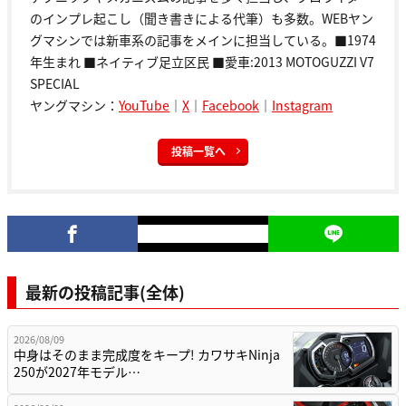
のインプレ起こし（聞き書きによる代筆）も多数。WEBヤン
グマシンでは新車系の記事をメインに担当している。■1974
年生まれ ■ネイティブ足立区民 ■愛車:2013 MOTOGUZZI V7
SPECIAL
ヤングマシン：
YouTube
｜
X
｜
Facebook
｜
Instagram
投稿一覧へ
最新の投稿記事(全体)
2026/08/09
中身はそのまま完成度をキープ! カワサキNinja
250が2027年モデル…