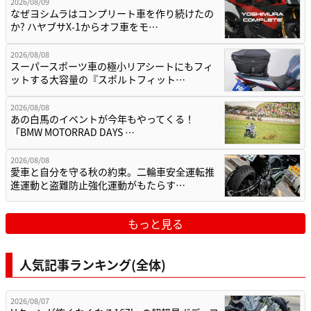
2026/08/09
なぜヨシムラはコンプリート車を作り続けたの
か? ハヤブサX-1からオフ車をモ…
2026/08/08
スーパースポーツ車の極小リアシートにもフィ
ットする大容量の『スポルトフィット…
2026/08/08
あの白馬のイベントが今年もやってくる！
「BMW MOTORRAD DAYS …
2026/08/08
愛車と自分を守る秋の約束。二輪車安全運転推
進運動と盗難防止強化運動がもたらす…
もっと見る
人気記事ランキング(全体)
2026/08/07