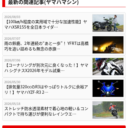
最新の関連記事(ヤマハマシン)
2026/08/03
【100㎞/h程度の実用域で十分な加速性能】ヤ
マハXSR155を全日本ライダ…
2026/07/07
雨の鈴鹿、2年連続の“あと一歩”！ YFRTは高橋
巧を追い詰めるも無念の赤旗…
2026/07/06
【コーナリングが別次元に良くなった！】ヤマ
ハ シグナスX2026年モデル試乗…
2026/05/30
【排気量320ccのR3はやっぱりトルクに余裕ア
リ！】ヤマハYZF-R3 2…
2026/05/18
ストレッチ防水透湿素材で着心地の軽い＆コン
パクトで持ち運びが便利なレインウエ…