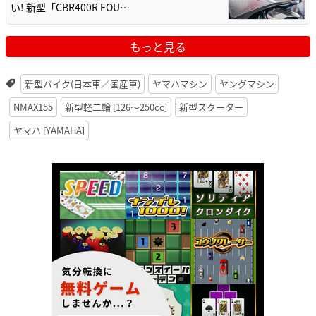
い! 新型「CBR400R FOU…
もっと見る
新型バイク(日本車／国産車)
ヤマハマシン
ヤングマシン
NMAX155
新型軽二輪 [126〜250cc]
新型スクーター
ヤマハ [YAMAHA]