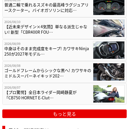
普通二輪で乗れるスズキの最高峰ラグジュアリ
ースクーター。バイオガソリンに対応…
2026/08/10
【近未来デザイン×4気筒】単なる派生じゃな
い! 新型「CBR400R FOU…
2026/08/09
中身はそのまま完成度をキープ! カワサキNinja
250が2027年モデル…
2026/08/08
ゴールドフレームからシックな黒へ! カワサキの
ミドルスーパーネイキッド202…
2026/08/07
【プロ驚愕】全日本ライダー岡崎静夏が
「CB750 HORNET E-Clut…
もっと見る