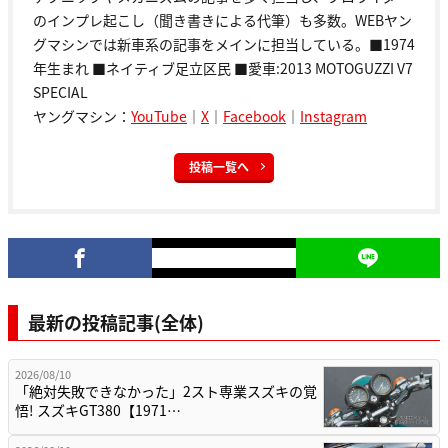
のインプレ起こし（聞き書きによる代筆）も多数。WEBヤン
グマシンでは新車系の記事をメインに担当している。■1974
年生まれ ■ネイティブ足立区民 ■愛車:2013 MOTOGUZZI V7
SPECIAL
ヤングマシン：
YouTube
｜
X
｜
Facebook
｜
Instagram
投稿一覧へ
最新の投稿記事(全体)
2026/08/10
「絶対失敗できなかった」2スト専業スズキの覚
悟! スズキGT380【1971…