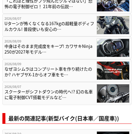
「これほど理性がブッ飛んだクルマはない」恐
怖の電子制御ゼロ！ 21年前の伝説…
2026/08/07
Uターンが怖くなくなる167kgの超軽量ボディフ
ルカウル! 普段使いも安心の…
2026/08/09
中身はそのまま完成度をキープ! カワサキNinja
250が2027年モデル…
2026/08/09
なぜヨシムラはコンプリート車を作り続けたの
か? ハヤブサX-1からオフ車をモ…
2026/08/07
スクーターがシフトダウンの時代へ!? 幻の名車
に電子制御CVT搭載モデルなど…
最新の関連記事(新型バイク(日本車／国産車))
2026/08/10