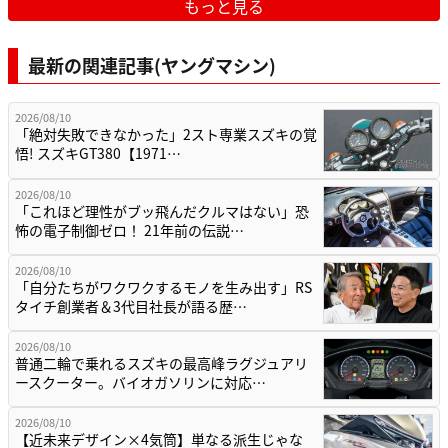
もっと見る
最新の関連記事(ヤングマシン)
2026/08/10
「絶対失敗できなかった」2スト専業スズキの覚
悟! スズキGT380【1971…
2026/08/10
「これほど理性がブッ飛んだクルマはない」恐
怖の電子制御ゼロ！ 21年前の伝説…
2026/08/10
「自分たちがワクワクするモノを生み出す」RS
タイチ創業者＆3代目社長が語る歴…
2026/08/10
普通二輪で乗れるスズキの最高峰ラグジュアリ
ースクーター。バイオガソリンに対応…
2026/08/10
【近未来デザイン×4気筒】単なる派生じゃな