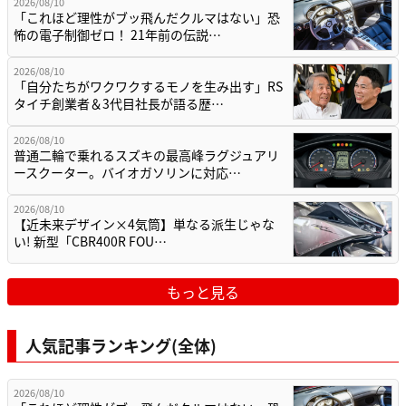
2026/08/10
「これほど理性がブッ飛んだクルマはない」恐
怖の電子制御ゼロ！ 21年前の伝説…
2026/08/10
「自分たちがワクワクするモノを生み出す」RS
タイチ創業者＆3代目社長が語る歴…
2026/08/10
普通二輪で乗れるスズキの最高峰ラグジュアリ
ースクーター。バイオガソリンに対応…
2026/08/10
【近未来デザイン×4気筒】単なる派生じゃな
い! 新型「CBR400R FOU…
もっと見る
人気記事ランキング(全体)
2026/08/10