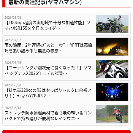
最新の関連記事(ヤマハマシン)
2026/08/03
【100㎞/h程度の実用域で十分な加速性能】ヤ
マハXSR155を全日本ライダ…
2026/07/07
雨の鈴鹿、2年連続の“あと一歩”！ YFRTは高橋
巧を追い詰めるも無念の赤旗…
2026/07/06
【コーナリングが別次元に良くなった！】ヤマ
ハ シグナスX2026年モデル試乗…
2026/05/30
【排気量320ccのR3はやっぱりトルクに余裕ア
リ！】ヤマハYZF-R3 2…
2026/05/18
ストレッチ防水透湿素材で着心地の軽い＆コン
パクトで持ち運びが便利なレインウエ…