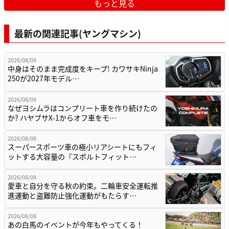
もっと見る
最新の関連記事(ヤングマシン)
2026/08/09
中身はそのまま完成度をキープ! カワサキNinja
250が2027年モデル…
2026/08/09
なぜヨシムラはコンプリート車を作り続けたの
か? ハヤブサX-1からオフ車をモ…
2026/08/08
スーパースポーツ車の極小リアシートにもフィ
ットする大容量の『スポルトフィット…
2026/08/08
愛車と自分を守る秋の約束。二輪車安全運転推
進運動と盗難防止強化運動がもたらす…
2026/08/08
あの白馬のイベントが今年もやってくる！