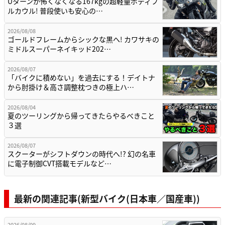
Uターンが怖くなくなる167kgの超軽量ボディフ
ルカウル! 普段使いも安心の…
2026/08/08
ゴールドフレームからシックな黒へ! カワサキの
ミドルスーパーネイキッド202…
2026/08/07
「バイクに積めない」を過去にする！デイトナ
から肘掛け＆高さ調整枕つきの極上ハ…
2026/08/04
夏のツーリングから帰ってきたらやるべきこと
３選
2026/08/07
スクーターがシフトダウンの時代へ!? 幻の名車
に電子制御CVT搭載モデルなど…
最新の関連記事(新型バイク(日本車／国産車))
2026/08/09