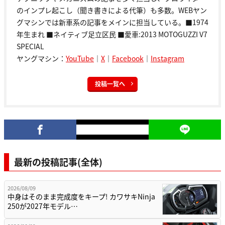
のインプレ起こし（聞き書きによる代筆）も多数。WEBヤン
グマシンでは新車系の記事をメインに担当している。■1974
年生まれ ■ネイティブ足立区民 ■愛車:2013 MOTOGUZZI V7
SPECIAL
ヤングマシン：
YouTube
｜
X
｜
Facebook
｜
Instagram
投稿一覧へ
最新の投稿記事(全体)
2026/08/09
中身はそのまま完成度をキープ! カワサキNinja
250が2027年モデル…