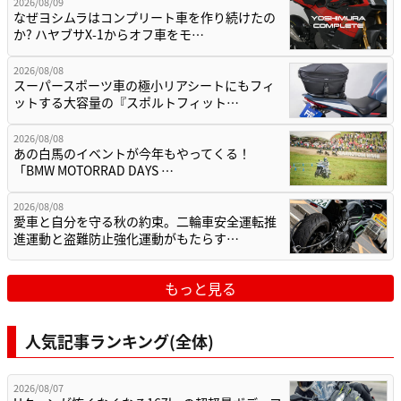
2026/08/09
なぜヨシムラはコンプリート車を作り続けたの
か? ハヤブサX-1からオフ車をモ…
2026/08/08
スーパースポーツ車の極小リアシートにもフィ
ットする大容量の『スポルトフィット…
2026/08/08
あの白馬のイベントが今年もやってくる！
「BMW MOTORRAD DAYS …
2026/08/08
愛車と自分を守る秋の約束。二輪車安全運転推
進運動と盗難防止強化運動がもたらす…
もっと見る
人気記事ランキング(全体)
2026/08/07