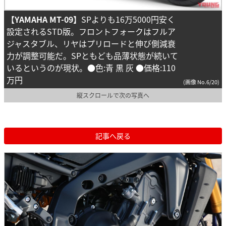
【YAMAHA MT-09】
SPよりも16万5000円安く
設定されるSTD版。フロントフォークはフルア
ジャスタブル、リヤはプリロードと伸び側減衰
力が調整可能だ。SPともども品薄状態が続いて
いるというのが現状。●色:青 黒 灰 ●価格:110
万円
(画像 No.6/20)
縦スクロールで次の写真へ
記事へ戻る