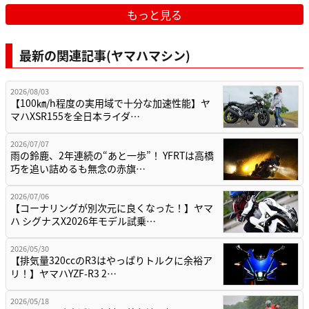
もっと見る
最新の関連記事(ヤマハマシン)
2026/08/03
【100㎞/h程度の実用域で十分な加速性能】ヤ
マハXSR155を全日本ライダ…
2026/07/07
雨の鈴鹿、2年連続の“あと一歩”！ YFRTは高橋
巧を追い詰めるも無念の赤旗…
2026/07/06
【コーナリングが別次元に良くなった！】ヤマ
ハ シグナスX2026年モデル試乗…
2026/05/30
【排気量320ccのR3はやっぱりトルクに余裕ア
リ！】ヤマハYZF-R3 2…
2026/05/18