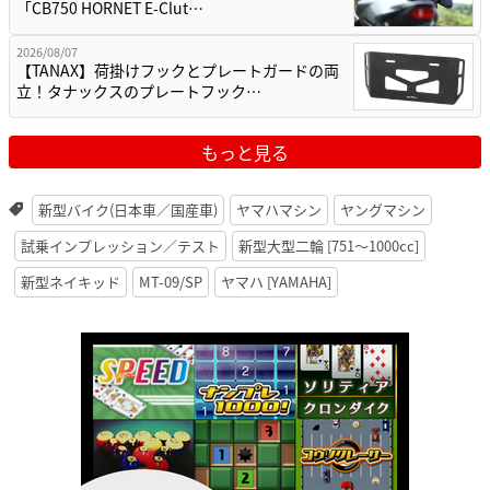
「CB750 HORNET E-Clut…
2026/08/07
【TANAX】荷掛けフックとプレートガードの両
立！タナックスのプレートフック…
もっと見る
新型バイク(日本車／国産車)
ヤマハマシン
ヤングマシン
試乗インプレッション／テスト
新型大型二輪 [751〜1000cc]
新型ネイキッド
MT-09/SP
ヤマハ [YAMAHA]