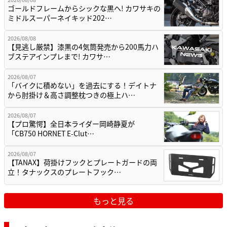
ゴールドフレームからシックな黒へ! カワサキの
ミドルスーパーネイキッド202…
2026/08/08
【見逃し厳禁】漆黒の4気筒発売から200馬力ハ
ブステアインプレまで! カワサ…
2026/08/07
「バイクに積めない」を過去にする！デイトナ
から肘掛け＆高さ調整枕つきの極上ハ…
2026/08/07
【プロ驚愕】全日本ライダー岡崎静夏が
「CB750 HORNET E-Clut…
2026/08/07
【TANAX】荷掛けフックとプレートガードの両
立！タナックスのプレートフック…
もっと見る