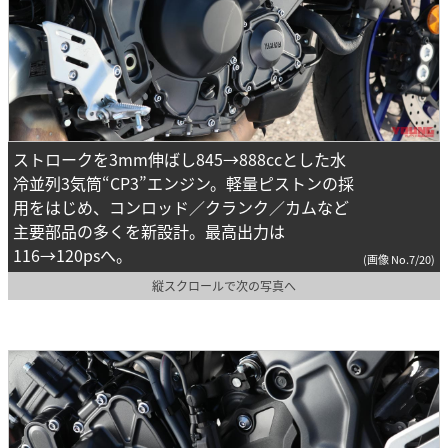
ストロークを3mm伸ばし845→888ccとした水
冷並列3気筒“CP3”エンジン。軽量ピストンの採
用をはじめ、コンロッド／クランク／カムなど
主要部品の多くを新設計。最高出力は
116→120psへ。
(画像 No.7/20)
縦スクロールで次の写真へ