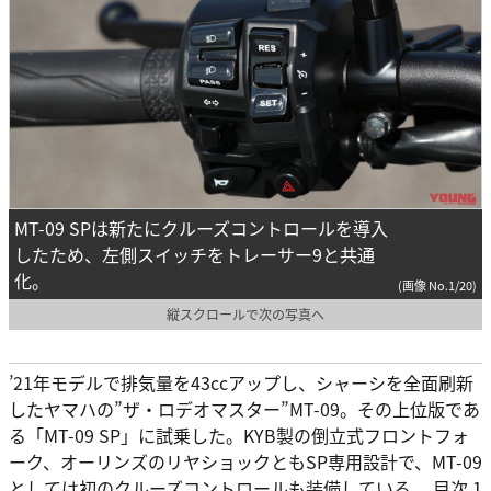
MT-09 SPは新たにクルーズコントロールを導入
したため、左側スイッチをトレーサー9と共通
化。
(画像 No.1/20)
縦スクロールで次の写真へ
’21年モデルで排気量を43ccアップし、シャーシを全面刷新
したヤマハの”ザ・ロデオマスター”MT-09。その上位版であ
る「MT-09 SP」に試乗した。KYB製の倒立式フロントフォ
ーク、オーリンズのリヤショックともSP専用設計で、MT-09
としては初のクルーズコントロールも装備している。 目次 1