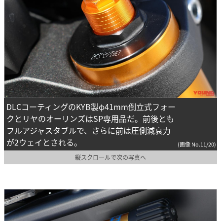
DLCコーティングのKYB製φ41mm倒立式フォー
クとリヤのオーリンズはSP専用品だ。前後とも
フルアジャスタブルで、さらに前は圧側減衰力
が2ウェイとされる。
(画像 No.11/20)
縦スクロールで次の写真へ