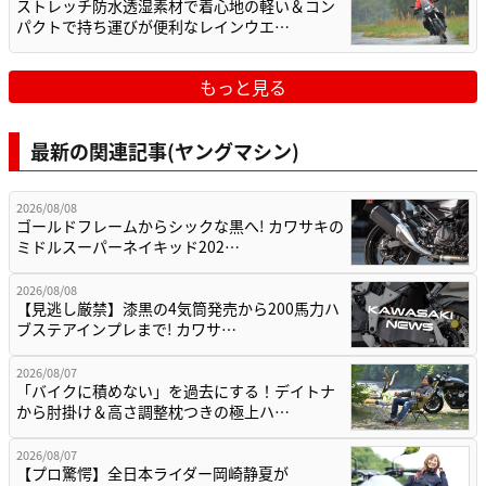
ストレッチ防水透湿素材で着心地の軽い＆コン
パクトで持ち運びが便利なレインウエ…
もっと見る
最新の関連記事(ヤングマシン)
2026/08/08
ゴールドフレームからシックな黒へ! カワサキの
ミドルスーパーネイキッド202…
2026/08/08
【見逃し厳禁】漆黒の4気筒発売から200馬力ハ
ブステアインプレまで! カワサ…
2026/08/07
「バイクに積めない」を過去にする！デイトナ
から肘掛け＆高さ調整枕つきの極上ハ…
2026/08/07
【プロ驚愕】全日本ライダー岡崎静夏が