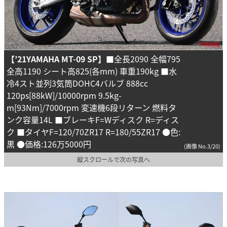
【’21YAMAHA MT-09 SP】
■全長2090 全幅795
全高1190 シート高825(各mm) 車重190kg ■水
冷4スト並列3気筒DOHC4バルブ 888cc
120ps[88kW]/10000rpm 9.5kg-
m[93Nm]/7000rpm 変速機6段リターン 燃料タ
ンク容量14L ■ブレーキF=Wディスク R=ディス
ク ■タイヤF=120/70ZR17 R=180/55ZR17 ●色:
黒 ●価格:126万5000円
(画像 No.3/20)
縦スクロールで次の写真へ