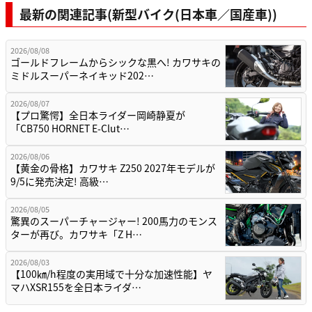
最新の関連記事(新型バイク(日本車／国産車))
2026/08/08
ゴールドフレームからシックな黒へ! カワサキの
ミドルスーパーネイキッド202…
2026/08/07
【プロ驚愕】全日本ライダー岡崎静夏が
「CB750 HORNET E-Clut…
2026/08/06
【黄金の骨格】カワサキ Z250 2027年モデルが
9/5に発売決定! 高級…
2026/08/05
驚異のスーパーチャージャー! 200馬力のモンス
ターが再び。カワサキ「Z H…
2026/08/03
【100㎞/h程度の実用域で十分な加速性能】ヤ
マハXSR155を全日本ライダ…