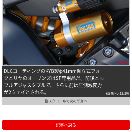
DLCコーティングのKYB製φ41mm倒立式フォー
クとリヤのオーリンズはSP専用品だ。前後とも
フルアジャスタブルで、さらに前は圧側減衰力
が2ウェイとされる。
(画像 No.12/20)
縦スクロールで次の写真へ
記事へ戻る