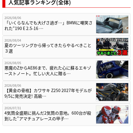
人気記事ランキング(全体)
2026/08/06
「いくらなんでも大げさ過ぎ…」BMWに嘲笑さ
れた“190 E 2.5-16 …
2026/08/04
夏のツーリングから帰ってきたらやるべきこと
３選
2026/08/05
悪魔のZからAE86まで、疲れた心に蘇るエキゾ
ーストノート。忙しい大人に贈る…
2026/08/06
【黄金の骨格】カワサキ Z250 2027年モデルが
9/5に発売決定! 高級…
2026/07/31
4気筒全盛期に挑んだ2気筒の意地。600台が殺
到した”アマチュアレースの甲子…