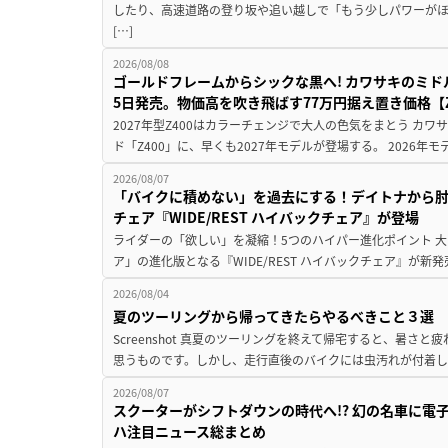
したり、高速道路の登り坂や追い越しで「もう少しパワーが
[…]
2026/08/08
ゴールドフレームからシックな黒へ! カワサキのミド
5日発売。物価高を吹き飛ばす77万円据え置き価格【Z
2027年型Z400はカラーチェンジで大人の色気をまとう カ
ド「Z400」に、早くも2027年モデルが登場する。 2026年
2026/08/07
「バイクに積めない」を過去にする！デイトナから
チェア『WIDE/REST ハイバックチェア』が登場
ライダーの「欲しい」を凝縮！5つのハイパー進化ポイント 大ヒ
ア」の進化版となる『WIDE/REST ハイバックチェア』が新
2026/08/04
夏のツーリングから帰ってきたらやるべきこと３選
Screenshot 真夏のツーリングを終えて帰宅すると、暑さ
思うものです。しかし、走行直後のバイクには虫汚れが付着し
2026/08/07
スクーターがシフトダウンの時代へ!? 幻の名車に電
ハ注目ニュース総まとめ