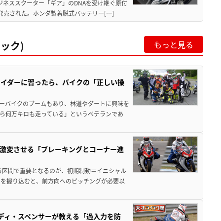
ジネススクーター「ギア」のDNAを受け継ぐ原付
発売された。ホンダ製着脱式バッテリー[…]
ック)
もっと見る
ライダーに習ったら、バイクの「正しい操
ャーバイクのブームもあり、林道やダートに興味を
ら何万キロも走っている」というベテランであ
激変させる「ブレーキングとコーナー進
る区間で重要となるのが、初期制動＝イニシャル
ーを握り込むと、前方向へのピッチングが必要以
ディ・スペンサーが教える「過入力を防