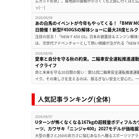
ムカット形状」。接地部の面積が小さくても上部に行くほど
ッ[…]
2026/08/08
あの白馬のイベントが今年もやってくる！「BMW MOTORR
日開催！新型F450GSの解体ショーに最大28度ヒル
注目の目玉！「NEW F 450 GS」日本お披露目＆エンジン
は、次世代アドベンチャーとして熱い視線が注がれる「NEW F 45
2026/08/08
愛車と自分を守る秋の約束。二輪車安全運転推進運
イクライフ
命と未来を守る20日間の誓い：第51回二輪車安全運転推進運
イク。その楽しさを支えるのは、揺るぎない安全と安心だ。一般
人気記事ランキング(全体)
2026/08/07
Uターンが怖くなくなる167kgの超軽量ボディフルカ
ーツ、カワサキ「ニンジャ400」2027モデルが価格据
大型の重さと250の非力さに悩むあなたへ贈るスポーツツアラ