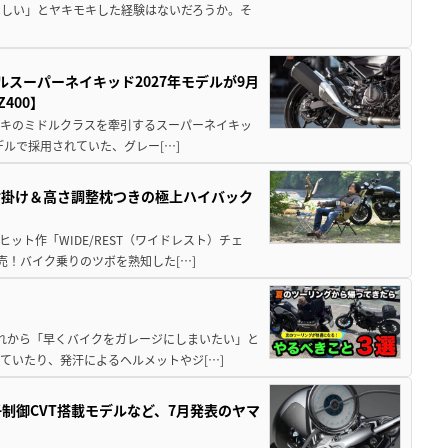
ほしい」とヤキモキした経験はないだろうか。そ
ルスーパーネイキッド2027年モデルが9月
400】
ワサキのミドルクラスを牽引するスーパーネイキッ
モデルで採用されていた、グレー[…]
肘掛け＆高さ調整枕つきの極上ハイバック
ット作「WIDE/REST（ワイドレスト）チェ
発売！バイク乗りのツボを熟知した[…]
と疲れから「早くバイクをガレージにしまいたい」と
ていたり、発汗によるヘルメットやジ[…]
子制御CVT搭載モデルなど、7月発表のヤマ