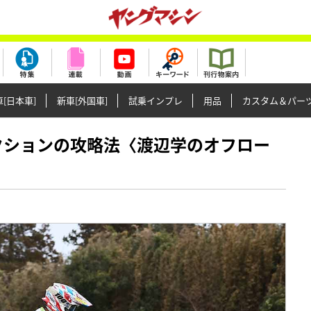
[日本車]
新車[外国車]
試乗インプレ
用品
カスタム＆パー
丸太セクションの攻略法〈渡辺学のオフロー