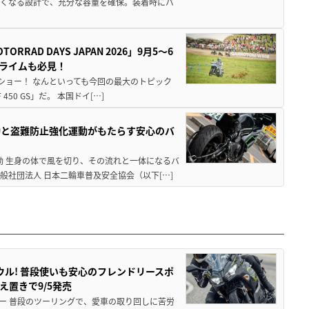
広くなる設計で、充分な容量を確保。装着時にバ
AD DAYS JAPAN 2026」9月5〜6
クライムも必見！
解体ショー！ なんといっても今回の最大のトピック
0 GS」だ。 本国ドイ[…]
動と盗難防止強化運動がもたらす安心のバ
動 生身の体で風を切り、その流れと一体になるバ
社団法人 日本二輪車普及安全協会（以下[…]
ウル! 普段使いも安心のフレンドリースポ
え置きで9/5発売
ー 普段のツーリングで、愛車の取り回しに苦労