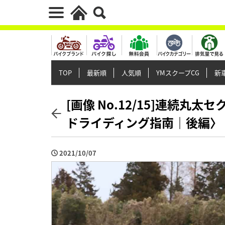
TOP
最新順
人気順
YMスクープCG
新車
[画像 No.12/15]連続
ドライディング指南｜後編〉
2021/10/07