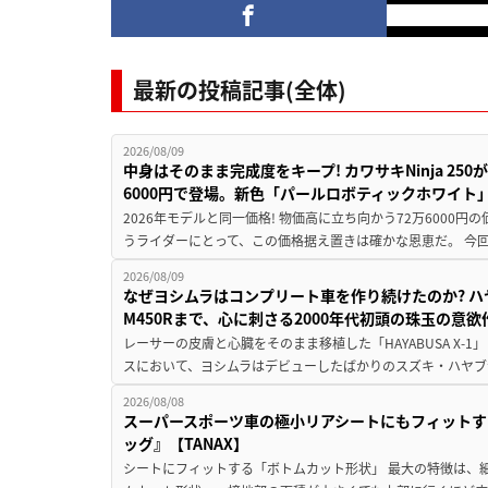
最新の投稿記事(全体)
2026/08/09
中身はそのまま完成度をキープ! カワサキNinja 25
6000円で登場。新色「パールロボティックホワイト
2026年モデルと同一価格! 物価高に立ち向かう72万6000
うライダーにとって、この価格据え置きは確かな恩恵だ。 今回の
2026/08/09
なぜヨシムラはコンプリート車を作り続けたのか? ハ
M450Rまで、心に刺さる2000年代初頭の珠玉の意
レーサーの皮膚と心臓をそのまま移植した「HAYABUSA X-1」 
スにおいて、ヨシムラはデビューしたばかりのスズキ・ハヤブ
2026/08/08
スーパースポーツ車の極小リアシートにもフィットす
ッグ』【TANAX】
シートにフィットする「ボトムカット形状」 最大の特徴は、