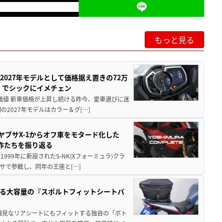
もっと見る
0が2027年モデルとして価格据え置きの72万
」でシックにイメチェン
円の価値 新車価格が上昇し続ける昨今、愛車選びに迷
2027年モデルはカラー＆グ[…]
ヤブサX-1からオフ車をモタード化した
欲作たちを振り返る
1999年に新設されたS-NK(Xフォーミュラ)クラ
サで参戦し、同年の王座と[…]
る大容量の『スポルトフィットシートバ
細見なリアシートにもフィットする独自の「ボト