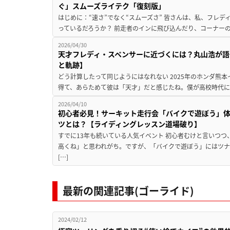
ぐ」スムーズライテク「復刻版」
はじめに：“速さ”でなく“スムーズさ” 皆さんは、私、フレ
っているだろうか？ 前走者のインに飛び込んだり、コーナーの
2026/04/30
天才フレディ・スペンサーに近づくには？丸山浩が語
と軌跡】
どう計算したって同じようにはなれない 2025年のホンダ熊
得て、あらためて彼は「天才」だと感じたね。僕が高校時代に
2026/04/10
初心者必見！サーキット走行会「バイクで遊ぼう」
ツとは？【ライディングレッスン道場破り】
すでに13年も続いている人気イベント 初心者むけと言いつ
高くね」と思われがち。ですが、「バイクで遊ぼう」にはツ
[…]
最新の関連記事(ゴーライド)
2024/02/12