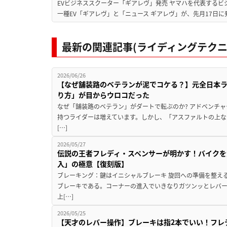
EVビジネススクーター「ギアレヴ」発売 ヤマハを代表するビ
一種EV「ギアレヴ」と「ニュース ギアレヴ」が、先月17日に
最新の関連記事(ライディングテクニ
2026/06/26
【なぜ舗装路のベテランが泥でコケる？】元全日本
り方」が目からウロコだった
なぜ「舗装路のベテラン」がダートで転ぶのか? アドベンチ
持つライダーは増えています。しかし、「アスファルトの上な
[…]
2026/05/27
伝説の王者フレディ・スペンサーが明かす！バイクを
入」の極意【復刻版】
ブレーキング：鍵はイニシャルブレーキ 旋回への準備を整え
ブレーキである。コーナーの進入でいきなりガツンッとレバ
上[…]
2026/05/25
【天才のレバー操作】ブレーキは指2本でいい！フレ