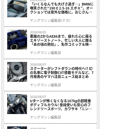
「いくらなんでも大げさ過ぎ…」BMWに
嘲笑された“190 E 2.5-16 エボⅡ”。オー
クションでは意外な価格に。おじさん達
が少年だった頃の憧れのクルマを深堀り
ヤングマシン編集部(ナカ)
2026/08/05
悪魔のZからAE86まで、疲れた心に蘇る
エキゾーストノート。忙しい大人に贈る
「あの頃の熱狂」、名作コミック＆映画
の愛機たちが東京駅地下に期間限定で集
結！
ヤングマシン編集部
2026/08/07
スクーターがシフトダウンの時代へ!? 幻
の名車に電子制御CVT搭載モデルなど、7
月発表のヤマハ注目ニュース総まとめ
ヤングマシン編集部
2026/08/07
Uターンが怖くなくなる167kgの超軽量
ボディフルカウル! 普段使いも安心のフ
レンドリースポーツ、カワサキ「ニンジ
ャ400」2027モデルが価格据え置きで
9/5発売
ヤングマシン編集部
2026/08/06