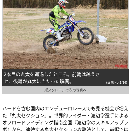
2本目の丸太を通過したところ。前輪は越えさ
せ、後輪が丸太に当たった瞬間。
(画像 No.1/16)
縦スクロールで次の写真へ
ハードを含む国内のエンデューロレースでも見る機会が増え
た「丸太セクション」。世界的ライダー・渡辺学選手による
オフロードライディング指南企画『渡辺学のスキルアップラ
ボ』から、連続する丸太セクション攻略法として、前編では