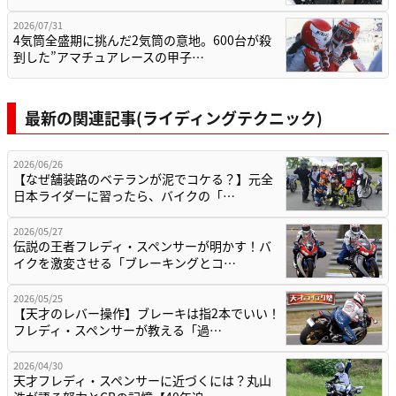
2026/07/31
4気筒全盛期に挑んだ2気筒の意地。600台が殺
到した”アマチュアレースの甲子…
最新の関連記事(ライディングテクニック)
2026/06/26
【なぜ舗装路のベテランが泥でコケる？】元全
日本ライダーに習ったら、バイクの「…
2026/05/27
伝説の王者フレディ・スペンサーが明かす！バ
イクを激変させる「ブレーキングとコ…
2026/05/25
【天才のレバー操作】ブレーキは指2本でいい！
フレディ・スペンサーが教える「過…
2026/04/30
天才フレディ・スペンサーに近づくには？丸山