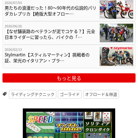
2026/07/03
男たちの浪漫だった！80〜90年代の伝説的パリ
ダカレプリカ【絶版大型オフロー…
2026/06/26
【なぜ舗装路のベテランが泥でコケる？】元全
日本ライダーに習ったら、バイクの「…
2026/02/13
Stylmartin【スティルマーティン】挑戦者の
証、栄光のイタリアン・ブラ…
もっと見る
ライディングテクニック
ゴーライド
オフロード＆林道