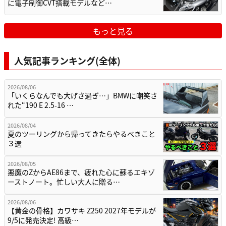
に電子制御CVT搭載モデルなど…
もっと見る
人気記事ランキング(全体)
2026/08/06
「いくらなんでも大げさ過ぎ…」BMWに嘲笑さ
れた“190 E 2.5-16 …
2026/08/04
夏のツーリングから帰ってきたらやるべきこと
３選
2026/08/05
悪魔のZからAE86まで、疲れた心に蘇るエキゾ
ーストノート。忙しい大人に贈る…
2026/08/06
【黄金の骨格】カワサキ Z250 2027年モデルが
9/5に発売決定! 高級…