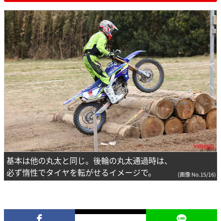
基本は他の丸太と同じ。後輪の丸太通過時は、
必ず惰性でタイヤを転がせるイメージで。
(画像 No.15/16)