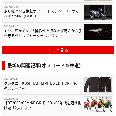
2023/02/27
走り継ぐべき絶版オフロードマシン：’16 ヤマ
ハWR250R〈Past Ti…
2023/01/15
すぐに温かくなる! 操作性を損なわず寒さから手
を守るグリップヒーター〈キジマ…
もっと見る
最新の関連記事(オフロード＆林道)
2026/07/31
クシタニ「KUSHITANI LIMITED EDITION」第4
弾はレース…
2026/07/31
【DT200R/CRM/KDX/RH】80〜90年代を駆け抜
けた「2ストオフ…