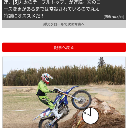
連、
[5]
丸太のテーブルトップ、が連続。次のコ
ース変更があるまでは常設されているので丸太
特訓にオススメだ!!
(画像 No.4/16)
縦スクロールで次の写真へ
記事へ戻る