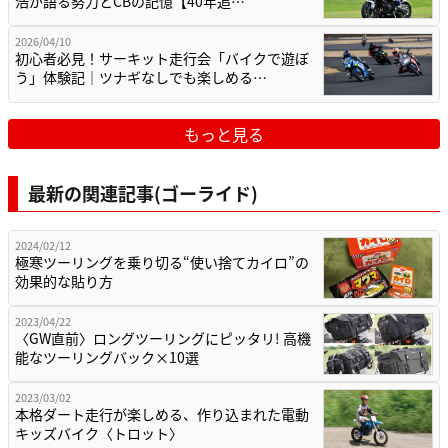
浩が語る努力とCBの記憶【40年追…
2026/04/10
初心者必見！サーキット走行会「バイクで遊ぼ
う」体験記｜ツナギなしでも楽しめる…
もっと見る
最新の関連記事(ゴーライド)
2024/02/12
極寒ツーリングを乗り切る“使い捨てカイロ”の
効果的な貼り方
2023/04/22
〈GW直前〉ロングツーリングにピッタリ! 高機
能なツーリングバック×10選
2023/03/02
本格ダート走行が楽しめる、作り込まれた電動
キッズバイク〈トロット〉