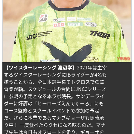
【ツイスターレーシング 渡辺学】
2021年は主宰
するツイスターレーシングにIBライダーが4名も
揃うことから、全日本選手権モトクロスでの監
督業が軸。スケジュールの合間にJNCCシリーズ
に参戦の予定となる本ラボ院長。サンデーライ
ダーに好評の「ヒーローズえんでゅーろ」にも
コース監修とスクールイベントで参加の予定
だ。さらに本業であるマナブギョーザも随時承
り中！ 一度食べたらクセになる味なのだ。マナ
ブ先生は今日もオフロードを走り、ギョーザを