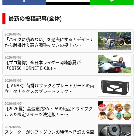
最新の投稿記事(全体)
2026/08/07
「バイクに積めない」を過去にする！デイトナ
から肘掛け＆高さ調整枕つきの極上ハ…
2026/08/07
【プロ驚愕】全日本ライダー岡崎静夏が
「CB750 HORNET E-Clut…
2026/08/07
【TANAX】荷掛けフックとプレートガードの両
立！タナックスのプレートフック…
2026/08/07
【2026夏】高速道路SA・PAの絶品ドライブグ
ルメ＆限定スイーツ決定版！三…
2026/08/07
スクーターがシフトダウンの時代へ!? 幻の名車