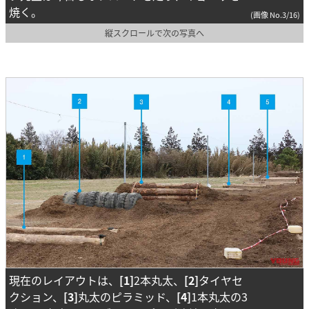
焼く。
(画像 No.3/16)
縦スクロールで次の写真へ
現在のレイアウトは、
[1]
2本丸太、
[2]
タイヤセ
クション、
[3]
丸太のピラミッド、
[4]
1本丸太の3