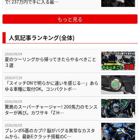
で! 237万円で手に入る最…
もっと見る
人気記事ランキング(全体)
2026/08/04
夏のツーリングから帰ってきたらやるべきこと
３選
2026/07/29
「スイッチONで明らかに違いを感じる…」あら
ゆる車種に取付OK。コンパクトボ…
2026/08/05
驚異のスーパーチャージャー! 200馬力のモンス
ターが再び。カワサキ「Z H…
2026/08/05
ブレンボ6基のカブ!? 脳がバグる異常なカスタ
ムから、最新Eクラッチ搭載のC…