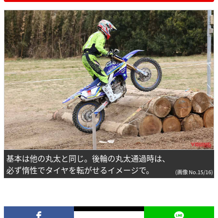
基本は他の丸太と同じ。後輪の丸太通過時は、
必ず惰性でタイヤを転がせるイメージで。
(画像 No.15/16)