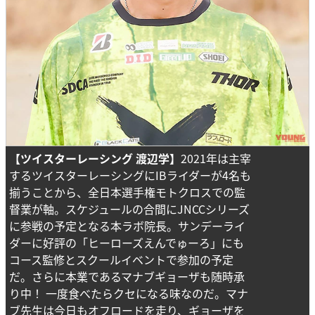
【ツイスターレーシング 渡辺学】
2021年は主宰
するツイスターレーシングにIBライダーが4名も
揃うことから、全日本選手権モトクロスでの監
督業が軸。スケジュールの合間にJNCCシリーズ
に参戦の予定となる本ラボ院長。サンデーライ
ダーに好評の「ヒーローズえんでゅーろ」にも
コース監修とスクールイベントで参加の予定
だ。さらに本業であるマナブギョーザも随時承
り中！ 一度食べたらクセになる味なのだ。マナ
ブ先生は今日もオフロードを走り、ギョーザを