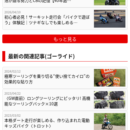
浩が語る努力とCBの記憶【40年追…
2026/04/10
初心者必見！サーキット走行会「バイクで遊ぼ
う」体験記｜ツナギなしでも楽しめる…
もっと見る
最新の関連記事(ゴーライド)
2024/02/12
極寒ツーリングを乗り切る“使い捨てカイロ”の
効果的な貼り方
2023/04/22
〈GW直前〉ロングツーリングにピッタリ! 高機
能なツーリングバック×10選
2023/03/02
本格ダート走行が楽しめる、作り込まれた電動
キッズバイク〈トロット〉