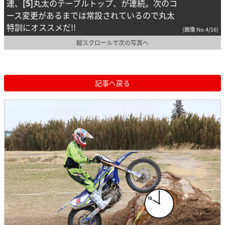
連、
[5]
丸太のテーブルトップ、が連続。次のコ
ース変更があるまでは常設されているので丸太
特訓にオススメだ!!
(画像 No.4/16)
縦スクロールで次の写真へ
記事へ戻る