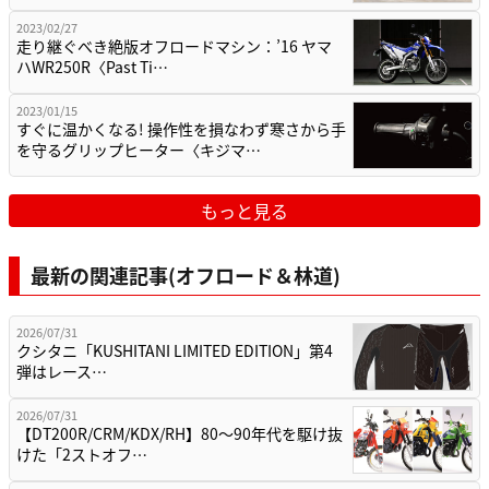
2023/02/27
走り継ぐべき絶版オフロードマシン：’16 ヤマ
ハWR250R〈Past Ti…
2023/01/15
すぐに温かくなる! 操作性を損なわず寒さから手
を守るグリップヒーター〈キジマ…
もっと見る
最新の関連記事(オフロード＆林道)
2026/07/31
クシタニ「KUSHITANI LIMITED EDITION」第4
弾はレース…
2026/07/31
【DT200R/CRM/KDX/RH】80〜90年代を駆け抜
けた「2ストオフ…