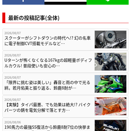
最新の投稿記事(全体)
2026/08/07
スクーターがシフトダウンの時代へ!? 幻の名車
に電子制御CVT搭載モデルなど…
2026/08/07
Uターンが怖くなくなる167kgの超軽量ボディフ
ルカウル! 普段使いも安心の…
2026/08/07
「限界に挑む姿は美しい」轟音と雨の中で光る
絆。若月佑美と振り返る、鈴鹿8耐が…
2026/08/07
【実験】タイパ最悪、でも効果は絶大!? バイク
パーツの錆を電気分解で落とす方…
2026/08/06
190馬力の最強SS復活から鈴鹿8耐7位の快挙ま