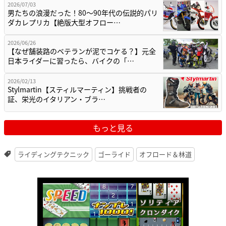
2026/07/03
男たちの浪漫だった！80〜90年代の伝説的パリ
ダカレプリカ【絶版大型オフロー…
2026/06/26
【なぜ舗装路のベテランが泥でコケる？】元全
日本ライダーに習ったら、バイクの「…
2026/02/13
Stylmartin【スティルマーティン】挑戦者の
証、栄光のイタリアン・ブラ…
もっと見る
ライディングテクニック
ゴーライド
オフロード＆林道