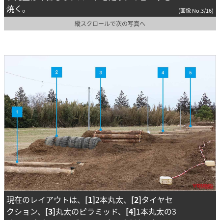
焼く。
(画像 No.3/16)
縦スクロールで次の写真へ
現在のレイアウトは、
[1]
2本丸太、
[2]
タイヤセ
クション、
[3]
丸太のピラミッド、
[4]
1本丸太の3