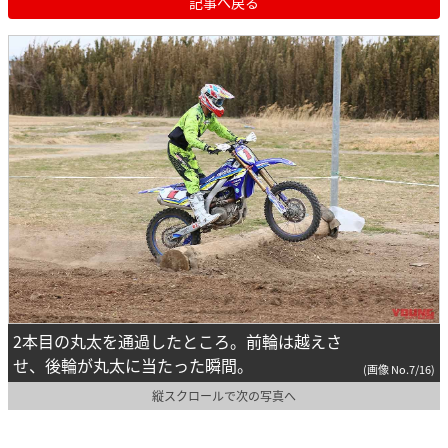
記事へ戻る
2本目の丸太を通過したところ。前輪は越えさ
せ、後輪が丸太に当たった瞬間。
(画像 No.7/16)
縦スクロールで次の写真へ