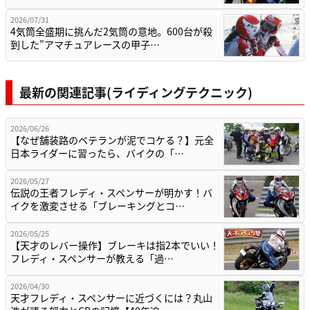
2026/07/31
4気筒全盛期に挑んだ2気筒の意地。600台が殺
到した”アマチュアレースの甲子…
最新の関連記事(ライディングテクニック)
2026/06/26
【なぜ舗装路のベテランが泥でコケる？】元全
日本ライダーに習ったら、バイクの「…
2026/05/27
伝説の王者フレディ・スペンサーが明かす！バ
イクを激変させる「ブレーキングとコ…
2026/05/25
【天才のレバー操作】ブレーキは指2本でいい！
フレディ・スペンサーが教える「過…
2026/04/30
天才フレディ・スペンサーに近づくには？丸山