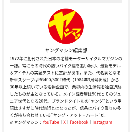
ヤングマシン編集部
1972年に創刊された日本の老舗モーターサイクルマガジンの
一誌。常にその時代の熱いバイク達を追い続け、最新モデル
＆アイテムの実証テストに定評がある。また、代名詞となる
新車スクープはRG400/500Γ時代（1984年3月号掲載）から
30年以上続いている名物企画で、業界内の生情報を独自追跡
したものが主となっている。メイン読者層は50代とそのジュ
ニア世代となる20代。ブランドタイトルの“ヤング”という単
語はさすがに時代錯誤とはなったが、信条はバイク乗りの多
くが持ち合わせている“ヤング・アット・ハート”だ。
※ヤングマシン：
YouTube
｜
X
｜
Facebook
｜
Instagram