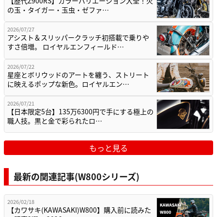
【歴代Z900RS】カラーバリエーション大全！火
の玉・タイガー・玉虫・ゼファ…
2026/07/27
アシスト＆スリッパークラッチ初搭載で乗りや
すさ倍増。 ロイヤルエンフィールド…
2026/07/22
星座とボリウッドのアートを纏う、ストリート
に映えるポップな新色。ロイヤルエン…
2026/07/21
【日本限定5台】135万6300円で手にする極上の
職人技。黒と金で彩られたロ…
もっと見る
最新の関連記事(W800シリーズ)
2026/02/18
【カワサキ(KAWASAKI)W800】購入前に読みた