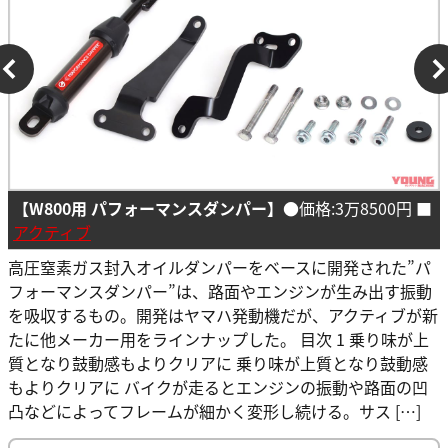
【W800用 パフォーマンスダンパー】
●価格:3万8500円 ■
アクティブ
高圧窒素ガス封入オイルダンパーをベースに開発された”パ
フォーマンスダンパー”は、路面やエンジンが生み出す振動
を吸収するもの。開発はヤマハ発動機だが、アクティブが新
たに他メーカー用をラインナップした。 目次 1 乗り味が上
質となり鼓動感もよりクリアに 乗り味が上質となり鼓動感
もよりクリアに バイクが走るとエンジンの振動や路面の凹
凸などによってフレームが細かく変形し続ける。サス […]