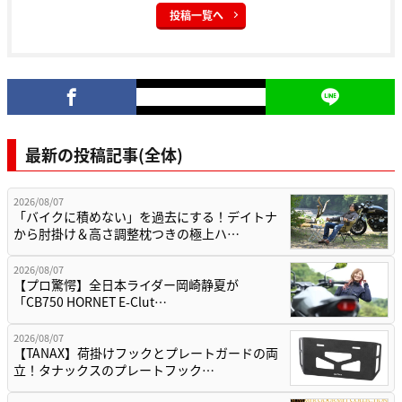
投稿一覧へ
最新の投稿記事(全体)
2026/08/07
「バイクに積めない」を過去にする！デイトナ
から肘掛け＆高さ調整枕つきの極上ハ…
2026/08/07
【プロ驚愕】全日本ライダー岡崎静夏が
「CB750 HORNET E-Clut…
2026/08/07
【TANAX】荷掛けフックとプレートガードの両
立！タナックスのプレートフック…