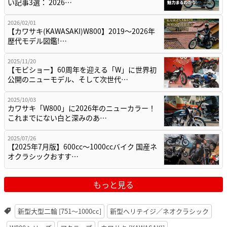
い記事3選： 2026…
2026/02/01
【カワサキ(KAWASAKI)W800】2019〜2026年
歴代モデル図鑑!…
2025/11/20
【モビショー】60周年を迎える「W」に世界初
公開のニューモデル、そして次世代…
2025/10/03
カワサキ「W800」に2026年のニューカラー！
これまでにない白と深みのあ…
2025/07/26
【2025年7月版】600cc～1000ccバイク 国産ネ
オクラシックおすす…
もっと見る
新型大型二輪 [751〜1000cc]
新型ヘリテイジ／ネオクラシック