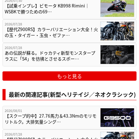
2026/07/30
【試乗インプレ】ビモータ KB998 Rimini｜
WSBKで勝つための69…
2026/07/28
【歴代Z900RS】カラーバリエーション大全！火
の玉・タイガー・玉虫・ゼファ…
2026/07/28
あの伝説が蘇る。ドゥカティ新型モンスタープ
ラスに「S4」を彷彿とさせるスポー…
もっと見る
最新の関連記事(新型ヘリテイジ／ネオクラシック)
2026/08/01
【スクープ的中】27.76馬力＆43.3Nmのモリモ
リトルク。大排気量シング…
2026/07/28