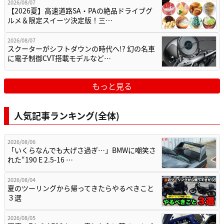
2026/08/07
【2026夏】高速道路SA・PAの絶品ドライブグ
ルメ＆限定スイーツ決定版！三…
2026/08/07
スクーターがシフトダウンの時代へ!? 幻の名車
に電子制御CVT搭載モデルなど…
もっと見る
人気記事ランキング(全体)
2026/08/06
「いくらなんでも大げさ過ぎ…」BMWに嘲笑さ
れた“190 E 2.5-16 …
2026/08/04
夏のツーリングから帰ってきたらやるべきこと
３選
2026/08/05