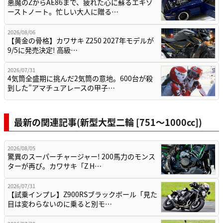
悪魔のZからAE86まで、疲れた心に蘇るエキゾ
ーストノート。忙しい大人に贈る…
2026/08/06
【黄金の骨格】カワサキ Z250 2027年モデルが
9/5に発売決定! 高級…
2026/07/31
4気筒全盛期に挑んだ2気筒の意地。600台が殺
到した”アマチュアレースの甲子…
最新の関連記事(新型大型二輪 [751〜1000cc])
2026/08/05
驚異のスーパーチャージャー! 200馬力のモンス
ターが再び。カワサキ「Z H…
2026/07/31
【試乗インプレ】Z900RSブラックボール「見た
目は変わらないのに乗ると別モ…