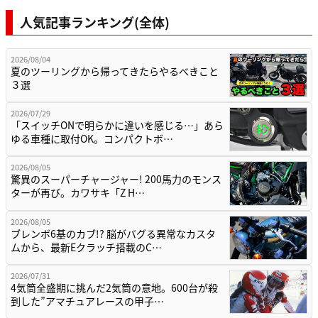
人気記事ランキング(全体)
2026/08/04
夏のツーリングから帰ってきたらやるべきこと
３選
2026/07/29
「スイッチONで明らかに違いを感じる…」あら
ゆる車種に取付OK。コンパクトボ…
2026/08/05
驚異のスーパーチャージャー! 200馬力のモンス
ターが再び。カワサキ「Z H…
2026/08/05
ブレンボ6基のカブ!? 脳がバグる異常なカスタ
ムから、最新Eクラッチ搭載のC…
2026/07/31
4気筒全盛期に挑んだ2気筒の意地。600台が殺
到した”アマチュアレースの甲子…