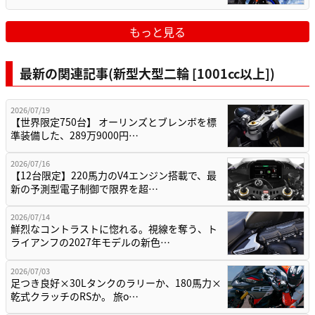
もっと見る
最新の関連記事(新型大型二輪 [1001cc以上])
2026/07/19
【世界限定750台】 オーリンズとブレンボを標
準装備した、289万9000円…
2026/07/16
【12台限定】220馬力のV4エンジン搭載で、最
新の予測型電子制御で限界を超…
2026/07/14
鮮烈なコントラストに惚れる。視線を奪う、ト
ライアンフの2027年モデルの新色…
2026/07/03
足つき良好×30Lタンクのラリーか、180馬力×
乾式クラッチのRSか。 旅o…