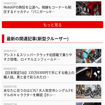
2026/07/02
MotoGPの熱狂を公道へ。視線もコーナーも制
圧するドゥカティ「パニガーレV…
もっと見る
最新の関連記事(新型クルーザー)
2026/07/27
アシスト＆スリッパークラッチ初搭載で乗りや
すさ倍増。 ロイヤルエンフィールド…
2026/07/21
【日本限定5台】135万6300円で手にする極上の
職人技。黒と金で彩られたロ…
2026/07/20
あなたに合うのはどれ? 大人気空冷シングル3モ
デルのキャラクターを解説【ホン…
2026/07/14