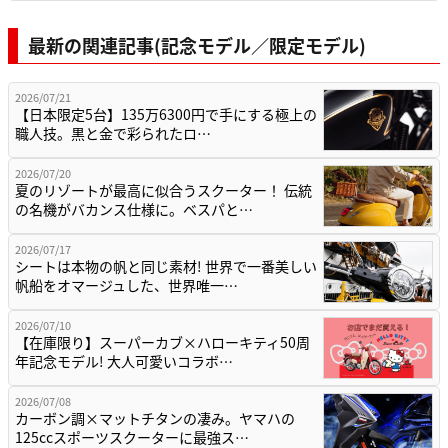
最新の関連記事(記念モデル／限定モデル)
2026/07/21
【日本限定5台】135万6300円で手にする極上の
職人技。黒と金で彩られたロ…
2026/07/20
夏のリゾートが最高に似合うスクーター！ 伝統
の名機がバカンス仕様に。ベスパと…
2026/07/17
シートは本物の帆と同じ素材! 世界で一番美しい
帆船をオマージュした、世界唯一…
2026/07/10
【在庫限り】スーパーカブ×ハローキティ50周
年記念モデル! 大人可愛いコラボ…
2026/07/08
カーボン調×マットチタンの凄み。ヤマハの
125ccスポーツスクーターに最強ス…