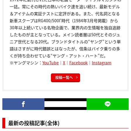
一誌。常にその時代の熱いバイク達を追い続け、最新モデル
＆アイテムの実証テストに定評がある。また、代名詞となる
新車スクープはRG400/500Γ時代（1984年3月号掲載）から
30年以上続いている名物企画で、業界内の生情報を独自追跡
したものが主となっている。メイン読者層は50代とそのジュ
ニア世代となる20代。ブランドタイトルの“ヤング”という単
語はさすがに時代錯誤とはなったが、信条はバイク乗りの多
くが持ち合わせている“ヤング・アット・ハート”だ。
※ヤングマシン：
YouTube
｜
X
｜
Facebook
｜
Instagram
投稿一覧へ
最新の投稿記事(全体)