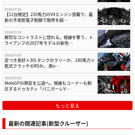
2026/07/16
【12台限定】220馬力のV4エンジン搭載で、最
新の予測型電子制御で限界を超…
2026/07/14
鮮烈なコントラストに惚れる。視線を奪う、ト
ライアンフの2027年モデルの新色…
2026/07/03
足つき良好×30Lタンクのラリーか、180馬力×
乾式クラッチのRSか。 旅o…
2026/07/02
MotoGPの熱狂を公道へ。視線もコーナーも制
圧するドゥカティ「パニガーレV…
もっと見る
最新の関連記事(新型クルーザー)