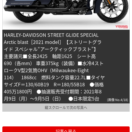
HARLEY-DAVIDSON STREET GLIDE SPECIAL
Arctic blast［2021 model］【ストリートグラ
イド スペシャル“アークティックブラスト”】
主要諸元■全長2425 軸距1625 シート高
690（各mm） 車重375kg（装備）■水冷4スト
ロークV型2気筒OHV（Milwaukee-Eight
114） 1868cc 燃料タンク容量22.7L■タイヤ
サイズF＝130/60B19 R＝180/55B18 ●価格
405万1800円 ●抽選販売受付期間：2021年8
月9日（月）～9月5日（日） ●日本限定5台
(画像 No.4/18)
縦スクロールで次の写真へ
記事へ戻る