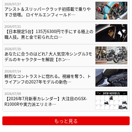
2026/07/27
アシスト＆スリッパークラッチ初搭載で乗りや
すさ倍増。 ロイヤルエンフィールド…
2026/07/21
【日本限定5台】135万6300円で手にする極上の
職人技。黒と金で彩られたロ…
2026/07/20
あなたに合うのはどれ? 大人気空冷シングル3モ
デルのキャラクターを解説【ホン…
2026/07/14
鮮烈なコントラストに惚れる。視線を奪う、ト
ライアンフの2027年モデルの新色…
2026/07/09
【2026年7月新車カレンダー】大注目のGSX-
R1000Rや実力派エリミネ…
もっと見る