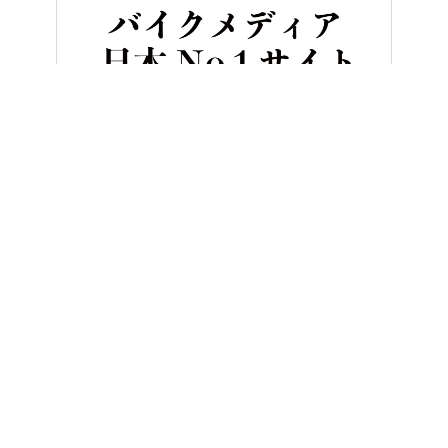
HOME
バイク／オートバイ［新車］
日本限定5台…ス○キのクー
ヤングマシンとは？
ご利用案内
執筆／編集メンバー
プライバシーポリシー
運営会社
お問い合せ
Copyright ©
NAIGAI PUBLISHING CO.,LTD.
All rights reserved.