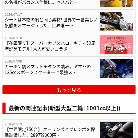
の名機がバカンス仕様に。ベスパと…
2026/07/17
シートは本物の帆と同じ素材! 世界で一番美しい
帆船をオマージュした、世界唯一…
2026/07/10
【在庫限り】スーパーカブ×ハローキティ50周
年記念モデル! 大人可愛いコラボ…
2026/07/08
カーボン調×マットチタンの凄み。ヤマハの
125ccスポーツスクーターに最強ス…
もっと見る
最新の関連記事(新型大型二輪 [1001cc以上])
2026/07/19
【世界限定750台】 オーリンズとブレンボを標
準装備した、289万9000円…