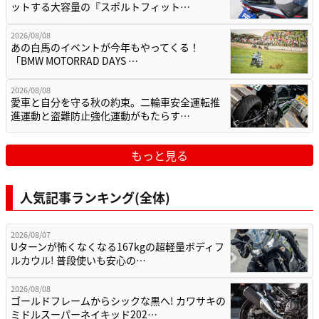
ットする大容量の『スポルトフィット…
2026/08/08
あの白馬のイベントが今年もやってくる！
「BMW MOTORRAD DAYS …
2026/08/08
愛車と自分を守る秋の約束。二輪車安全運転推
進運動と盗難防止強化運動がもたらす…
もっと見る
人気記事ランキング(全体)
2026/08/07
Uターンが怖くなくなる167kgの超軽量ボディフ
ルカウル! 普段使いも安心の…
2026/08/08
ゴールドフレームからシックな黒へ! カワサキの
ミドルスーパーネイキッド202…