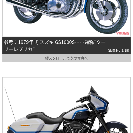
参考：1979年式 スズキ GS1000S……通称“クー
リーレプリカ”
(画像 No.3/18)
縦スクロールで次の写真へ