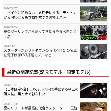
2026/08/07
「バイクに積めない」を過去にする！デイトナ
から肘掛け＆高さ調整枕つきの極上ハ…
2026/08/04
夏のツーリングから帰ってきたらやるべきこと
３選
2026/08/07
スクーターがシフトダウンの時代へ!? 幻の名車
に電子制御CVT搭載モデルなど…
最新の関連記事(記念モデル／限定モデル)
2026/07/21
【日本限定5台】135万6300円で手にする極上の
職人技。黒と金で彩られたロ…
2026/07/20
夏のリゾートが最高に似合うスクーター！ 伝統