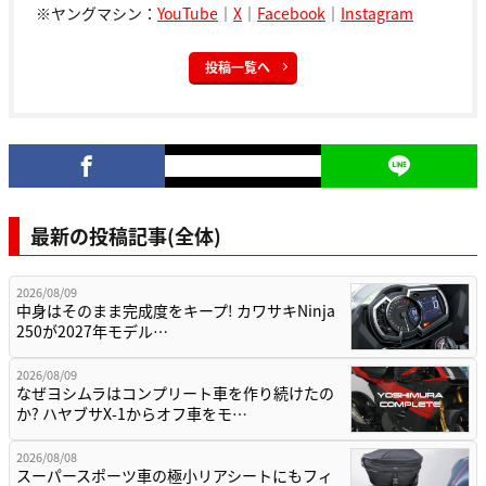
※ヤングマシン：
YouTube
｜
X
｜
Facebook
｜
Instagram
投稿一覧へ
最新の投稿記事(全体)
2026/08/09
中身はそのまま完成度をキープ! カワサキNinja
250が2027年モデル…
2026/08/09
なぜヨシムラはコンプリート車を作り続けたの
か? ハヤブサX-1からオフ車をモ…
2026/08/08
スーパースポーツ車の極小リアシートにもフィ