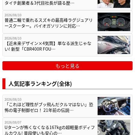
タイチ創業者＆3代目社長が語る歴…
2026/08/10
普通二輪で乗れるスズキの最高峰ラグジュアリ
ースクーター。バイオガソリンに対応…
2026/08/10
【近未来デザイン×4気筒】単なる派生じゃな
い! 新型「CBR400R FOU…
もっと見る
人気記事ランキング(全体)
2026/08/10
「これほど理性がブッ飛んだクルマはない」恐
怖の電子制御ゼロ！ 21年前の伝説…
2026/08/07
Uターンが怖くなくなる167kgの超軽量ボディフ
ルカウル! 普段使いも安心の…