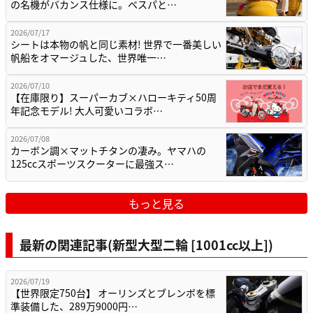
の名機がバカンス仕様に。ベスパと…
2026/07/17
シートは本物の帆と同じ素材! 世界で一番美しい
帆船をオマージュした、世界唯一…
2026/07/10
【在庫限り】スーパーカブ×ハローキティ50周
年記念モデル! 大人可愛いコラボ…
2026/07/08
カーボン調×マットチタンの凄み。ヤマハの
125ccスポーツスクーターに最強ス…
もっと見る
最新の関連記事(新型大型二輪 [1001cc以上])
2026/07/19
【世界限定750台】 オーリンズとブレンボを標
準装備した、289万9000円…