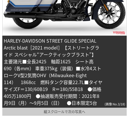
HARLEY-DAVIDSON STREET GLIDE SPECIAL
Arctic blast［2021 model］【ストリートグラ
イド スペシャル“アークティックブラスト”】
主要諸元■全長2425 軸距1625 シート高
690（各mm） 車重375kg（装備）■水冷4スト
ロークV型2気筒OHV（Milwaukee-Eight
114） 1868cc 燃料タンク容量22.7L■タイヤ
サイズF＝130/60B19 R＝180/55B18 ●価格
405万1800円 ●抽選販売受付期間：2021年8
月9日（月）～9月5日（日） ●日本限定5台
(画像 No.3/18)
縦スクロールで次の写真へ