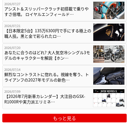
2026/07/27
アシスト＆スリッパークラッチ初搭載で乗りや
すさ倍増。 ロイヤルエンフィールド…
2026/07/21
【日本限定5台】135万6300円で手にする極上の
職人技。黒と金で彩られたロ…
2026/07/20
あなたに合うのはどれ? 大人気空冷シングル3モ
デルのキャラクターを解説【ホン…
2026/07/14
鮮烈なコントラストに惚れる。視線を奪う、ト
ライアンフの2027年モデルの新色…
2026/07/09
【2026年7月新車カレンダー】大注目のGSX-
R1000Rや実力派エリミネ…
もっと見る