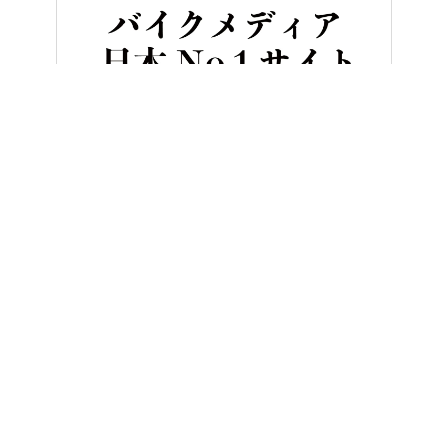
HOME
バイク／オートバイ［新車］
日本限定5台…ス○キのクー
ヤングマシンとは？
ご利用案内
執筆／編集メンバー
プライバシーポリシー
運営会社
お問い合せ
Copyright ©
NAIGAI PUBLISHING CO.,LTD.
All rights reserved.