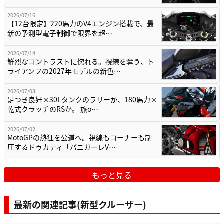
2026/07/16
【12台限定】220馬力のV4エンジン搭載で、最
新の予測型電子制御で限界を超…
2026/07/14
鮮烈なコントラストに惚れる。視線を奪う、ト
ライアンフの2027年モデルの新色…
2026/07/03
足つき良好×30Lタンクのラリーか、180馬力×
乾式クラッチのRSか。 旅o…
2026/07/02
MotoGPの熱狂を公道へ。視線もコーナーも制
圧するドゥカティ「パニガーレV…
もっと見る
最新の関連記事(新型クルーザー)