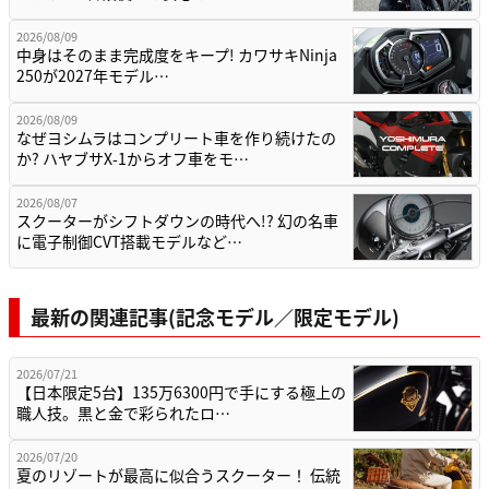
2026/08/09
中身はそのまま完成度をキープ! カワサキNinja
250が2027年モデル…
2026/08/09
なぜヨシムラはコンプリート車を作り続けたの
か? ハヤブサX-1からオフ車をモ…
2026/08/07
スクーターがシフトダウンの時代へ!? 幻の名車
に電子制御CVT搭載モデルなど…
最新の関連記事(記念モデル／限定モデル)
2026/07/21
【日本限定5台】135万6300円で手にする極上の
職人技。黒と金で彩られたロ…
2026/07/20
夏のリゾートが最高に似合うスクーター！ 伝統