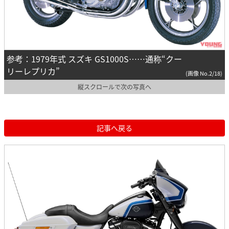
参考：1979年式 スズキ GS1000S……通称“クー
リーレプリカ”
(画像 No.2/18)
縦スクロールで次の写真へ
記事へ戻る