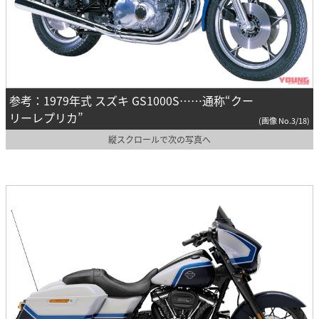
参考：1979年式 スズキ GS1000S……通称“クー
リーレプリカ”
(画像 No.3/18)
縦スクロールで次の写真へ