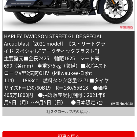
HARLEY-DAVIDSON STREET GLIDE SPECIAL
Arctic blast［2021 model］【ストリートグラ
イド スペシャル“アークティックブラスト”】
主要諸元■全長2425 軸距1625 シート高
690（各mm） 車重375kg（装備）■水冷4スト
ロークV型2気筒OHV（Milwaukee-Eight
114） 1868cc 燃料タンク容量22.7L■タイヤ
サイズF＝130/60B19 R＝180/55B18 ●価格
405万1800円 ●抽選販売受付期間：2021年8
月9日（月）～9月5日（日） ●日本限定5台
(画像 No.4/18)
縦スクロールで次の写真へ
記事へ戻る