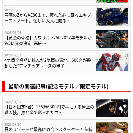
2026/08/05
悪魔のZからAE86まで、疲れた心に蘇るエキゾ
ーストノート。忙しい大人に贈る…
2026/08/06
【黄金の骨格】カワサキ Z250 2027年モデルが
9/5に発売決定! 高級…
2026/07/31
4気筒全盛期に挑んだ2気筒の意地。600台が殺
到した”アマチュアレースの甲子…
最新の関連記事(記念モデル／限定モデル)
2026/07/21
【日本限定5台】135万6300円で手にする極上の
職人技。黒と金で彩られたロ…
2026/07/20
夏のリゾートが最高に似合うスクーター！ 伝統