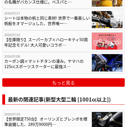
の名機がバカンス仕様に。ベスパと…
2026/07/17
シートは本物の帆と同じ素材! 世界で一番美しい
帆船をオマージュした、世界唯一…
2026/07/10
【在庫限り】スーパーカブ×ハローキティ50周
年記念モデル! 大人可愛いコラボ…
2026/07/08
カーボン調×マットチタンの凄み。ヤマハの
125ccスポーツスクーターに最強ス…
もっと見る
最新の関連記事(新型大型二輪 [1001cc以上])
2026/07/19
【世界限定750台】 オーリンズとブレンボを標
準装備した、289万9000円…