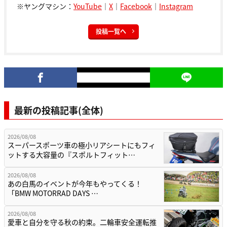
※ヤングマシン：
YouTube
｜
X
｜
Facebook
｜
Instagram
投稿一覧へ
最新の投稿記事(全体)
2026/08/08
スーパースポーツ車の極小リアシートにもフィ
ットする大容量の『スポルトフィット…
2026/08/08
あの白馬のイベントが今年もやってくる！
「BMW MOTORRAD DAYS …
2026/08/08
愛車と自分を守る秋の約束。二輪車安全運転推