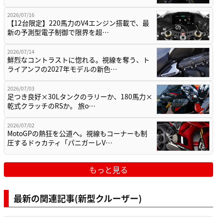
2026/07/16
【12台限定】220馬力のV4エンジン搭載で、最
新の予測型電子制御で限界を超…
2026/07/14
鮮烈なコントラストに惚れる。視線を奪う、ト
ライアンフの2027年モデルの新色…
2026/07/03
足つき良好×30Lタンクのラリーか、180馬力×
乾式クラッチのRSか。 旅o…
2026/07/02
MotoGPの熱狂を公道へ。視線もコーナーも制
圧するドゥカティ「パニガーレV…
もっと見る
最新の関連記事(新型クルーザー)