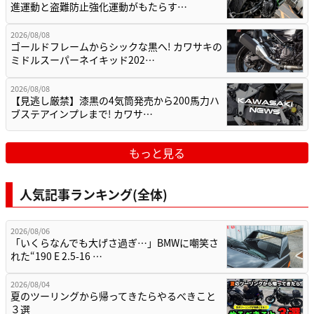
進運動と盗難防止強化運動がもたらす…
2026/08/08
ゴールドフレームからシックな黒へ! カワサキの
ミドルスーパーネイキッド202…
2026/08/08
【見逃し厳禁】漆黒の4気筒発売から200馬力ハ
ブステアインプレまで! カワサ…
もっと見る
人気記事ランキング(全体)
2026/08/06
「いくらなんでも大げさ過ぎ…」BMWに嘲笑さ
れた“190 E 2.5-16 …
2026/08/04
夏のツーリングから帰ってきたらやるべきこと
３選