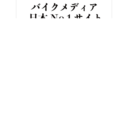
HOME
バイク／オートバイ［新車］
日本限定5台…ス○キのクー
ヤングマシンとは？
ご利用案内
執筆／編集メンバー
プライバシーポリシー
運営会社
お問い合せ
Copyright ©
NAIGAI PUBLISHING CO.,LTD.
All rights reserved.