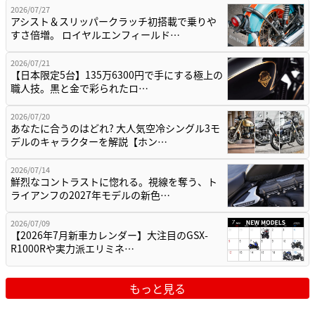
2026/07/27
アシスト＆スリッパークラッチ初搭載で乗りや
すさ倍増。 ロイヤルエンフィールド…
2026/07/21
【日本限定5台】135万6300円で手にする極上の
職人技。黒と金で彩られたロ…
2026/07/20
あなたに合うのはどれ? 大人気空冷シングル3モ
デルのキャラクターを解説【ホン…
2026/07/14
鮮烈なコントラストに惚れる。視線を奪う、ト
ライアンフの2027年モデルの新色…
2026/07/09
【2026年7月新車カレンダー】大注目のGSX-
R1000Rや実力派エリミネ…
もっと見る