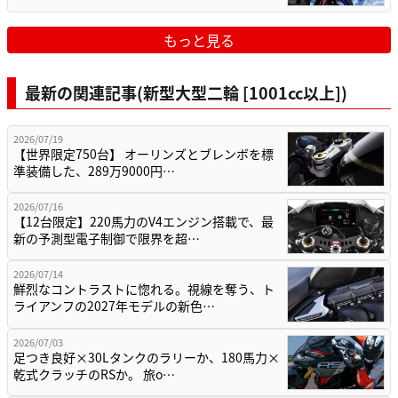
もっと見る
最新の関連記事(新型大型二輪 [1001cc以上])
2026/07/19
【世界限定750台】 オーリンズとブレンボを標
準装備した、289万9000円…
2026/07/16
【12台限定】220馬力のV4エンジン搭載で、最
新の予測型電子制御で限界を超…
2026/07/14
鮮烈なコントラストに惚れる。視線を奪う、ト
ライアンフの2027年モデルの新色…
2026/07/03
足つき良好×30Lタンクのラリーか、180馬力×
乾式クラッチのRSか。 旅o…