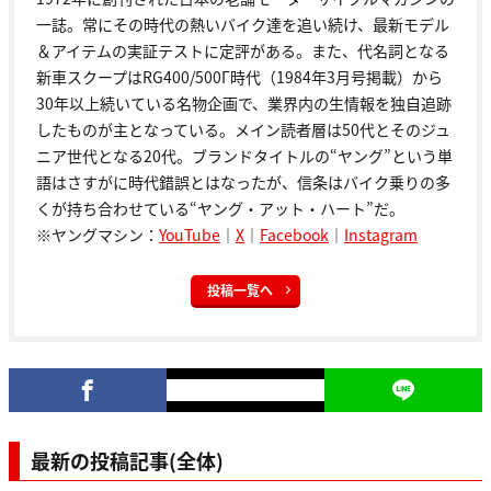
一誌。常にその時代の熱いバイク達を追い続け、最新モデル
＆アイテムの実証テストに定評がある。また、代名詞となる
新車スクープはRG400/500Γ時代（1984年3月号掲載）から
30年以上続いている名物企画で、業界内の生情報を独自追跡
したものが主となっている。メイン読者層は50代とそのジュ
ニア世代となる20代。ブランドタイトルの“ヤング”という単
語はさすがに時代錯誤とはなったが、信条はバイク乗りの多
くが持ち合わせている“ヤング・アット・ハート”だ。
※ヤングマシン：
YouTube
｜
X
｜
Facebook
｜
Instagram
投稿一覧へ
最新の投稿記事(全体)