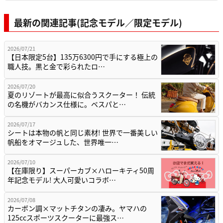
最新の関連記事(記念モデル／限定モデル)
2026/07/21
【日本限定5台】135万6300円で手にする極上の
職人技。黒と金で彩られたロ…
2026/07/20
夏のリゾートが最高に似合うスクーター！ 伝統
の名機がバカンス仕様に。ベスパと…
2026/07/17
シートは本物の帆と同じ素材! 世界で一番美しい
帆船をオマージュした、世界唯一…
2026/07/10
【在庫限り】スーパーカブ×ハローキティ50周
年記念モデル! 大人可愛いコラボ…
2026/07/08
カーボン調×マットチタンの凄み。ヤマハの
125ccスポーツスクーターに最強ス…