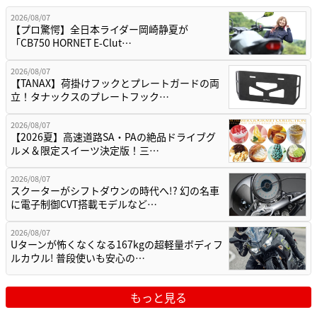
2026/08/07
【プロ驚愕】全日本ライダー岡崎静夏が
「CB750 HORNET E-Clut…
2026/08/07
【TANAX】荷掛けフックとプレートガードの両
立！タナックスのプレートフック…
2026/08/07
【2026夏】高速道路SA・PAの絶品ドライブグ
ルメ＆限定スイーツ決定版！三…
2026/08/07
スクーターがシフトダウンの時代へ!? 幻の名車
に電子制御CVT搭載モデルなど…
2026/08/07
Uターンが怖くなくなる167kgの超軽量ボディフ
ルカウル! 普段使いも安心の…
もっと見る