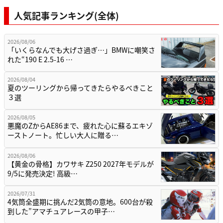
人気記事ランキング(全体)
2026/08/06
「いくらなんでも大げさ過ぎ…」BMWに嘲笑さ
れた“190 E 2.5-16 …
2026/08/04
夏のツーリングから帰ってきたらやるべきこと
３選
2026/08/05
悪魔のZからAE86まで、疲れた心に蘇るエキゾ
ーストノート。忙しい大人に贈る…
2026/08/06
【黄金の骨格】カワサキ Z250 2027年モデルが
9/5に発売決定! 高級…
2026/07/31
4気筒全盛期に挑んだ2気筒の意地。600台が殺
到した”アマチュアレースの甲子…