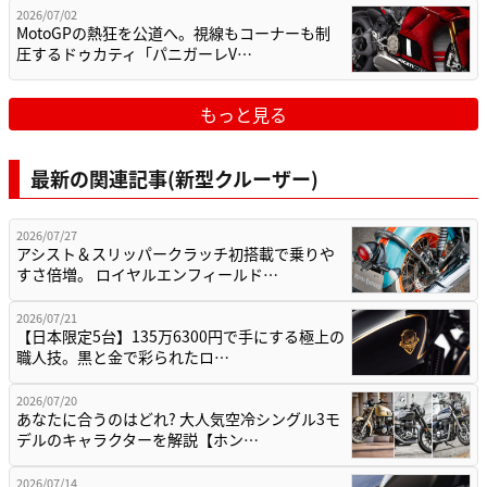
2026/07/02
MotoGPの熱狂を公道へ。視線もコーナーも制
圧するドゥカティ「パニガーレV…
もっと見る
最新の関連記事(新型クルーザー)
2026/07/27
アシスト＆スリッパークラッチ初搭載で乗りや
すさ倍増。 ロイヤルエンフィールド…
2026/07/21
【日本限定5台】135万6300円で手にする極上の
職人技。黒と金で彩られたロ…
2026/07/20
あなたに合うのはどれ? 大人気空冷シングル3モ
デルのキャラクターを解説【ホン…
2026/07/14