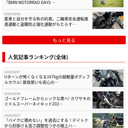
「BMW MOTORRAD DAYS …
2026/08/08
愛車と自分を守る秋の約束。二輪車安全運転推
進運動と盗難防止強化運動がもたらす…
もっと見る
人気記事ランキング(全体)
2026/08/07
Uターンが怖くなくなる167kgの超軽量ボディフ
ルカウル! 普段使いも安心の…
2026/08/08
ゴールドフレームからシックな黒へ! カワサキの
ミドルスーパーネイキッド202…
2026/08/07
「バイクに積めない」を過去にする！デイトナ
から肘掛け＆高さ調整枕つきの極上ハ…