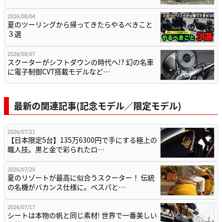
2026/08/04
夏のツーリングから帰ってきたらやるべきこと
３選
2026/08/07
スクーターがシフトダウンの時代へ!? 幻の名車
に電子制御CVT搭載モデルなど…
最新の関連記事(記念モデル／限定モデル)
2026/07/21
【日本限定5台】135万6300円で手にする極上の
職人技。黒と金で彩られたロ…
2026/07/20
夏のリゾートが最高に似合うスクーター！ 伝統
の名機がバカンス仕様に。ベスパと…
2026/07/17
シートは本物の帆と同じ素材! 世界で一番美しい