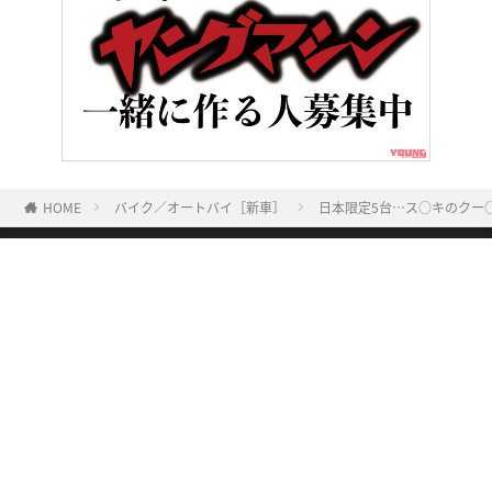
HOME
バイク／オートバイ［新車］
日本限定5台…ス○キのクー
ヤングマシンとは？
ご利用案内
執筆／編集メンバー
プライバシーポリシー
運営会社
お問い合せ
Copyright ©
NAIGAI PUBLISHING CO.,LTD.
All rights reserved.