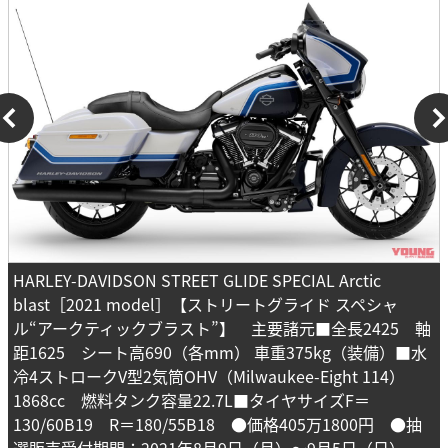
HARLEY-DAVIDSON STREET GLIDE SPECIAL Arctic
blast［2021 model］【ストリートグライド スペシャ
ル“アークティックブラスト”】 主要諸元■全長2425 軸
距1625 シート高690（各mm） 車重375kg（装備）■水
冷4ストロークV型2気筒OHV（Milwaukee-Eight 114）
1868cc 燃料タンク容量22.7L■タイヤサイズF＝
130/60B19 R＝180/55B18 ●価格405万1800円 ●抽
選販売受付期間：2021年8月9日（月）～9月5日（日）