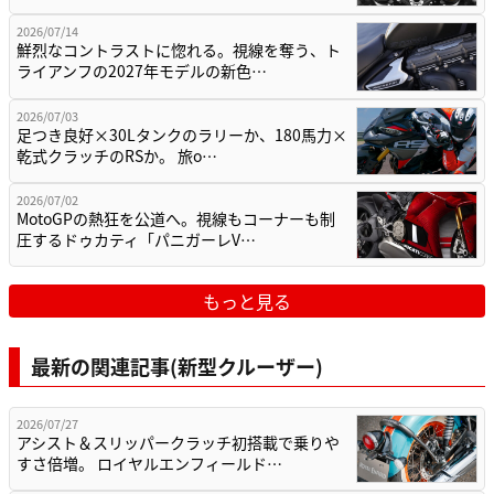
2026/07/14
鮮烈なコントラストに惚れる。視線を奪う、ト
ライアンフの2027年モデルの新色…
2026/07/03
足つき良好×30Lタンクのラリーか、180馬力×
乾式クラッチのRSか。 旅o…
2026/07/02
MotoGPの熱狂を公道へ。視線もコーナーも制
圧するドゥカティ「パニガーレV…
もっと見る
最新の関連記事(新型クルーザー)
2026/07/27
アシスト＆スリッパークラッチ初搭載で乗りや
すさ倍増。 ロイヤルエンフィールド…