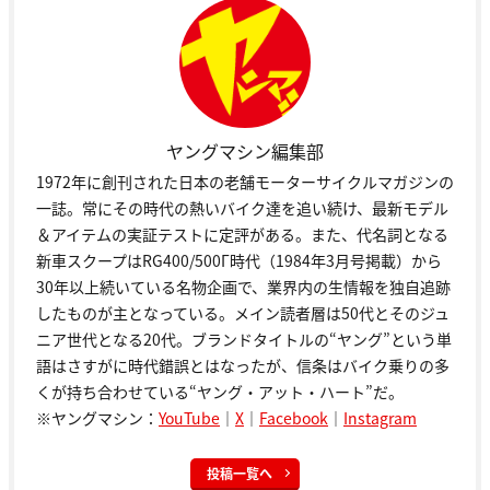
ヤングマシン編集部
1972年に創刊された日本の老舗モーターサイクルマガジンの
一誌。常にその時代の熱いバイク達を追い続け、最新モデル
＆アイテムの実証テストに定評がある。また、代名詞となる
新車スクープはRG400/500Γ時代（1984年3月号掲載）から
30年以上続いている名物企画で、業界内の生情報を独自追跡
したものが主となっている。メイン読者層は50代とそのジュ
ニア世代となる20代。ブランドタイトルの“ヤング”という単
語はさすがに時代錯誤とはなったが、信条はバイク乗りの多
くが持ち合わせている“ヤング・アット・ハート”だ。
※ヤングマシン：
YouTube
｜
X
｜
Facebook
｜
Instagram
投稿一覧へ