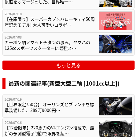
帆船をオマージュした、世界唯一…
2026/07/10
【在庫限り】スーパーカブ×ハローキティ50周
年記念モデル! 大人可愛いコラボ…
2026/07/08
カーボン調×マットチタンの凄み。ヤマハの
125ccスポーツスクーターに最強ス…
もっと見る
最新の関連記事(新型大型二輪 [1001cc以上])
2026/07/19
【世界限定750台】 オーリンズとブレンボを標
準装備した、289万9000円…
2026/07/16
【12台限定】220馬力のV4エンジン搭載で、最
新の予測型電子制御で限界を超…