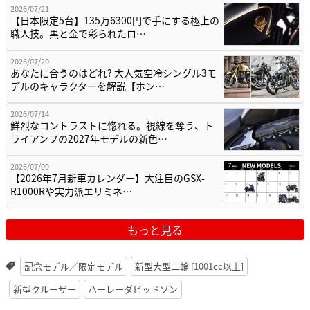
2026/07/21
【日本限定5台】135万6300円で手にする極上の
職人技。黒と金で彩られたロ…
2026/07/20
あなたに合うのはどれ? 大人気空冷シングル3モ
デルのキャラクターを解説【ホン…
2026/07/14
鮮烈なコントラストに惚れる。視線を奪う、ト
ライアンフの2027年モデルの新色…
2026/07/09
【2026年7月新車カレンダー】大注目のGSX-
R1000Rや実力派エリミネ…
もっと見る
記念モデル／限定モデル
新型大型二輪 [1001cc以上]
新型クルーザー
ハーレーダビッドソン