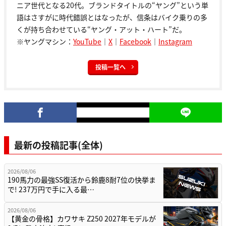
ニア世代となる20代。ブランドタイトルの“ヤング”という単
語はさすがに時代錯誤とはなったが、信条はバイク乗りの多
くが持ち合わせている“ヤング・アット・ハート”だ。
※ヤングマシン：
YouTube
｜
X
｜
Facebook
｜
Instagram
投稿一覧へ
最新の投稿記事(全体)
2026/08/06
190馬力の最強SS復活から鈴鹿8耐7位の快挙ま
で! 237万円で手に入る最…
2026/08/06
【黄金の骨格】カワサキ Z250 2027年モデルが