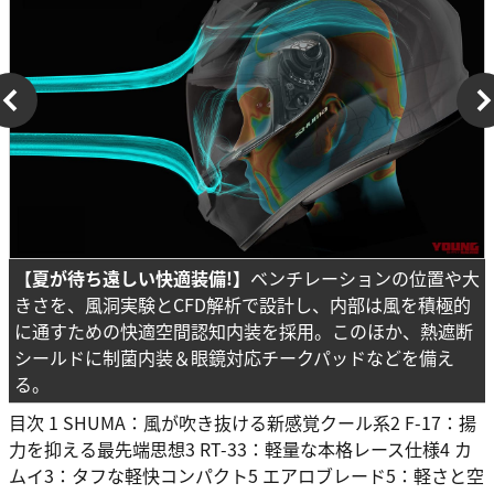
【夏が待ち遠しい快適装備!】
ベンチレーションの位置や大
きさを、風洞実験とCFD解析で設計し、内部は風を積極的
に通すための快適空間認知内装を採用。このほか、熱遮断
シールドに制菌内装＆眼鏡対応チークパッドなどを備え
る。
目次 1 SHUMA：風が吹き抜ける新感覚クール系2 F-17：揚
力を抑える最先端思想3 RT-33：軽量な本格レース仕様4 カ
ムイ3：タフな軽快コンパクト5 エアロブレード5：軽さと空