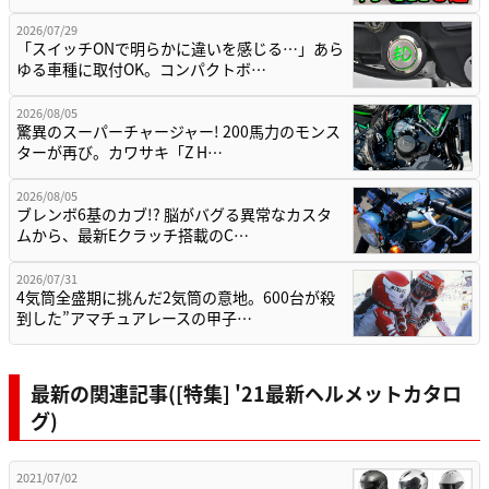
2026/07/29
「スイッチONで明らかに違いを感じる…」あら
ゆる車種に取付OK。コンパクトボ…
2026/08/05
驚異のスーパーチャージャー! 200馬力のモンス
ターが再び。カワサキ「Z H…
2026/08/05
ブレンボ6基のカブ!? 脳がバグる異常なカスタ
ムから、最新Eクラッチ搭載のC…
2026/07/31
4気筒全盛期に挑んだ2気筒の意地。600台が殺
到した”アマチュアレースの甲子…
最新の関連記事([特集] '21最新ヘルメットカタロ
グ)
2021/07/02