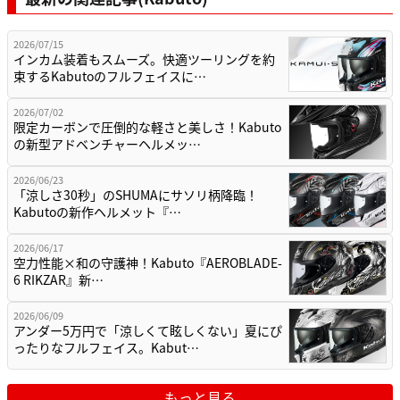
2026/07/15
インカム装着もスムーズ。快適ツーリングを約
束するKabutoのフルフェイスに…
2026/07/02
限定カーボンで圧倒的な軽さと美しさ！Kabuto
の新型アドベンチャーヘルメッ…
2026/06/23
「涼しさ30秒」のSHUMAにサソリ柄降臨！
Kabutoの新作ヘルメット『…
2026/06/17
空力性能×和の守護神！Kabuto『AEROBLADE-
6 RIKZAR』新…
2026/06/09
アンダー5万円で「涼しくて眩しくない」夏にぴ
ったりなフルフェイス。Kabut…
もっと見る