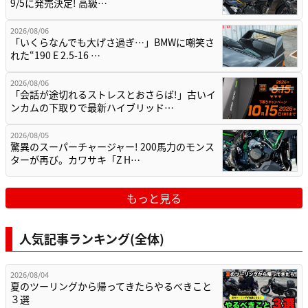
9/5に発売決定! 高級…
2026/08/06
「いくらなんでも大げさ過ぎ…」BMWに嘲笑さ
れた“190 E 2.5-16 …
2026/08/06
「会話が途切れるストレスとおさらば!」古いイ
ンカムの下取りで最新ハイブリッド…
2026/08/05
驚異のスーパーチャージャー! 200馬力のモンス
ターが再び。カワサキ「Z H…
もっと見る
人気記事ランキング(全体)
2026/08/04
夏のツーリングから帰ってきたらやるべきこと
３選