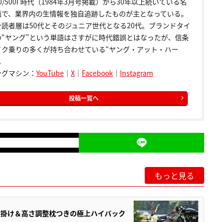
00/500Γ時代（1984年3月号掲載）から30年以上続いている名
画で、業界内の生情報を独自追跡したものが主となっている。
ン読者層は50代とそのジュニア世代となる20代。ブランドタイ
の“ヤング”という単語はさすがに時代錯誤とはなったが、信条
イク乗りの多くが持ち合わせている“ヤング・アット・ハー
。
ングマシン：
YouTube
｜
X
｜
Facebook
｜
Instagram
投稿一覧へ
もっと見る
肘掛け＆高さ調整枕つきの極上ハイバック