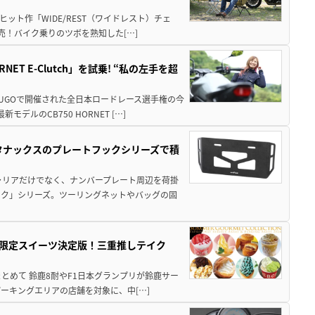
ット作「WIDE/REST（ワイドレスト）チェ
発売！バイク乗りのツボを熟知した[…]
T E-Clutch」を試乗! “私の左手を超
SUGOで開催された全日本ロードレース選手権の今
ルのCB750 HORNET […]
！タナックスのプレートフックシリーズで積
ャリアだけでなく、ナンバープレート周辺を荷掛
ック」シリーズ。ツーリングネットやバッグの固
メ＆限定スイーツ決定版！三重推しテイク
もまとめて 鈴鹿8耐やF1日本グランプリが鈴鹿サー
ーキングエリアの店舗を対象に、中[…]