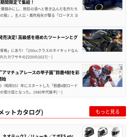
に期間限定で集結！
を鷲掴みにし、熱狂の渦へと巻き込んだ名作たち
の狼』。主人公・風吹裕矢が駆る「ロータス ヨ
5に発売決定! 高級感を極めたツートーンとグ
骨格」にあり! 「250ccクラスのネイキッドなん
ワサキのZ250の2027[…]
た”アマチュアレースの甲子園”鈴鹿4耐を彩
開始
80（昭和55）年にスタートした「鈴鹿4耐ロード
受け皿となった。1980年代後半[…]
ルメットカタログ)
もっと見る
オテック2／リューキ／エボES etc.