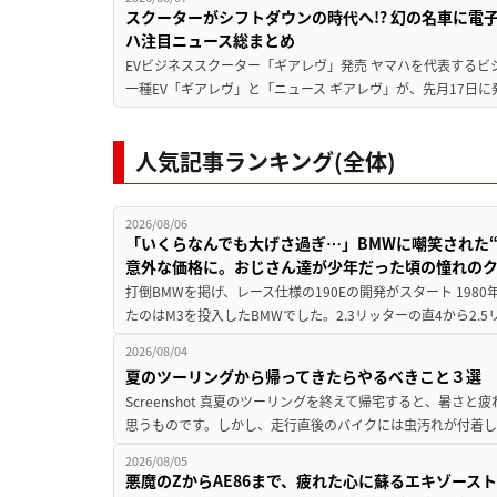
スクーターがシフトダウンの時代へ!? 幻の名車に電
ハ注目ニュース総まとめ
EVビジネススクーター「ギアレヴ」発売 ヤマハを代表するビ
一種EV「ギアレヴ」と「ニュース ギアレヴ」が、先月17日に
人気記事ランキング(全体)
2026/08/06
「いくらなんでも大げさ過ぎ…」BMWに嘲笑された“190
意外な価格に。おじさん達が少年だった頃の憧れの
打倒BMWを掲げ、レース仕様の190Eの開発がスタート 19
たのはM3を投入したBMWでした。2.3リッターの直4から2.
2026/08/04
夏のツーリングから帰ってきたらやるべきこと３選
Screenshot 真夏のツーリングを終えて帰宅すると、暑さ
思うものです。しかし、走行直後のバイクには虫汚れが付着し
2026/08/05
悪魔のZからAE86まで、疲れた心に蘇るエキゾース