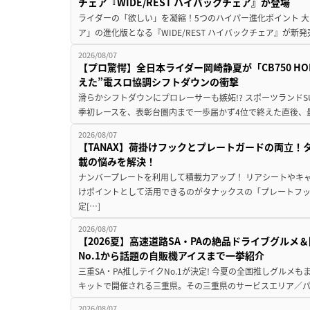
チェア『WIDE/REST ハイバックチェア』が登場
ライダーの「欲しい」を凝縮！5つのハイパー進化ポイント 大ヒ
ア」の進化版となる『WIDE/REST ハイバックチェア』が新
2026/08/07
【プロ驚愕】全日本ライダー岡崎静夏が「CB750 HORNE
えた”電スロ協調シフトダウンの衝撃
滑らかシフトダウンにプロレーサーも嫉妬!? スポーツランド
季初レースを、表彰台圏内まで一歩届かず4位で終えた直後、最新モデ
2026/08/07
【TANAX】荷掛けフックとプレートガードの両立
載の悩みを解決！
ナンバープレートを利用して積載力アップ！ リアシートやキ
けポイントとして活用できるのがタナックスの「プレートフ
定[…]
2026/08/07
【2026夏】高速道路SA・PAの絶品ドライブグル
No.1から話題の自販機アイスまで一挙紹介
三重SA・PA推しテイクNo.1が決定! 今夏の全国推しグルメ
キットで開催される三重県。その三重県のサービスエリア／パ
2026/08/07