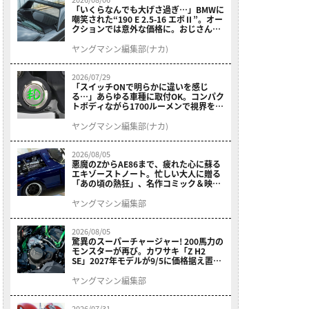
「いくらなんでも大げさ過ぎ…」BMWに
嘲笑された“190 E 2.5-16 エボⅡ”。オー
クションでは意外な価格に。おじさん達
が少年だった頃の憧れのクルマを深堀り
ヤングマシン編集部(ナカ)
2026/07/29
「スイッチONで明らかに違いを感じ
る…」あらゆる車種に取付OK。コンパク
トボディながら1700ルーメンで視界を確
保する［デイトナ・LEDフォグランプユ
ニット プレシャスレイ スモール］
ヤングマシン編集部(ナカ)
2026/08/05
悪魔のZからAE86まで、疲れた心に蘇る
エキゾーストノート。忙しい大人に贈る
「あの頃の熱狂」、名作コミック＆映画
の愛機たちが東京駅地下に期間限定で集
結！
ヤングマシン編集部
2026/08/05
驚異のスーパーチャージャー! 200馬力の
モンスターが再び。カワサキ「Z H2
SE」2027年モデルが9/5に価格据え置き
で発売
ヤングマシン編集部
2026/07/31