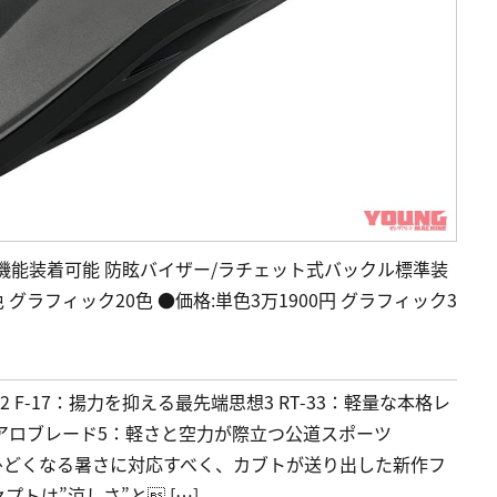
機能装着可能 防眩バイザー/ラチェット式バックル標準装
単色5色 グラフィック20色 ●価格:単色3万1900円 グラフィック3
 F-17：揚力を抑える最先端思想3 RT-33：軽量な本格レ
エアロブレード5：軽さと空力が際立つ公道スポーツ
々ひどくなる暑さに対応すべく、カブトが送り出した新作フ
トは”涼しさ”と […]