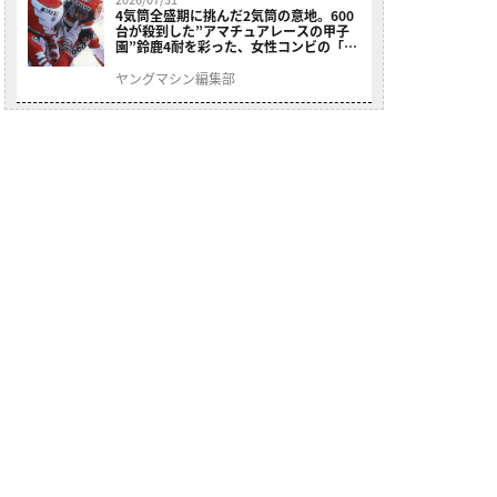
4気筒全盛期に挑んだ2気筒の意地。600
台が殺到した”アマチュアレースの甲子
園”鈴鹿4耐を彩った、女性コンビの「ス
ズキGSX400E」が特別展示開始
ヤングマシン編集部