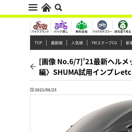
TOP
最新順
人気順
YMスクープCG
新車
[画像 No.6/7]’21最新
編〉SHUMA試用インプレetc
2021/06/23