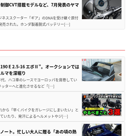
子制御CVT搭載モデルなど、7月発表のヤマ
ジネススクーター「ギア」のDNAを受け継ぐ原付
発売された。ホンダ製着脱式バッテリー[…]
 E 2.5-16 エボⅡ”。オークションでは
クルマを深堀り
80年代、ハコ車のレースでヨーロッパを席巻してい
5リッターへと進化させるなど「[…]
と疲れから「早くバイクをガレージにしまいたい」と
ていたり、発汗によるヘルメットやジ[…]
トノート。忙しい大人に贈る「あの頃の熱