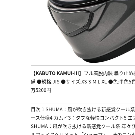
【KABUTO KAMUI-Ⅲ】
フル着脱内装 曇り止め
備 ●規格:JIS ●サイズ:XS S M L XL ●色:
万5200円
目次 1 SHUMA：風が吹き抜ける新感覚クール系2
ース仕様4 カムイ3：タフな軽快コンパクト5 
SHUMA：風が吹き抜ける新感覚クール系 年
ルフェイスヘルメット「シューマ」。そのコンセプ