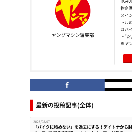
RG4
物企
メイ
トル
はバ
ヤングマシン編集部
ト”だ
※ヤ
最新の投稿記事(全体)
2026/08/07
「バイクに積めない」を過去にする！デイトナから