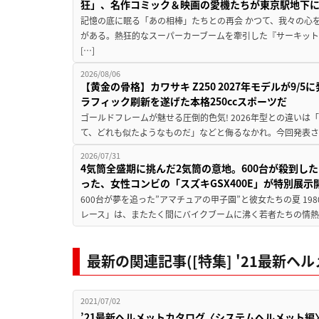
狂」、名作コミック＆映画の愛機たちが東京駅地下
記憶の底に眠る「あの相棒」たちとの再会 かつて、我々の心
がある。熱狂的なスーパーカーブームを牽引した『サーキット
[…]
2026/08/06
【黄金の骨格】カワサキ Z250 2027年モデルが9/
ラフィック刷新を遂げた本格250ccスポーツだ
ゴールドフレームが魅せる圧倒的色気! 2026年型との違いは「
て、どれも似たようなものだ」などと侮るなかれ。今回発表されたカ
2026/07/31
4気筒全盛期に挑んだ2気筒の意地。600台が殺到し
った、女性コンビの「スズキGSX400E」が特別展示
600台が夢を追った”アマチュアの甲子園”と彼女たちの夏 19
レース」は、またたく間にバイクブームに沸く若者たちの情熱の
最新の関連記事([特集] '21最新ヘ
2021/07/02
’21最新ヘルメットカタログ〈システムヘルメット編〉ネ