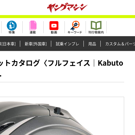
[日本車]
新車[外国車]
試乗インプレ
用品
カスタム＆パー
ヘルメットカタログ〈フルフェイス｜Kabuto
.