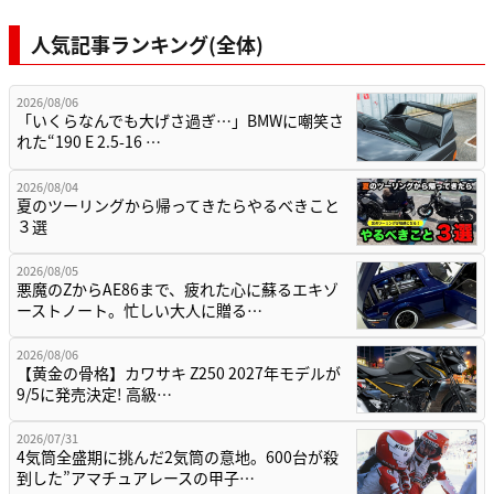
人気記事ランキング(全体)
2026/08/06
「いくらなんでも大げさ過ぎ…」BMWに嘲笑さ
れた“190 E 2.5-16 …
2026/08/04
夏のツーリングから帰ってきたらやるべきこと
３選
2026/08/05
悪魔のZからAE86まで、疲れた心に蘇るエキゾ
ーストノート。忙しい大人に贈る…
2026/08/06
【黄金の骨格】カワサキ Z250 2027年モデルが
9/5に発売決定! 高級…
2026/07/31
4気筒全盛期に挑んだ2気筒の意地。600台が殺
到した”アマチュアレースの甲子…