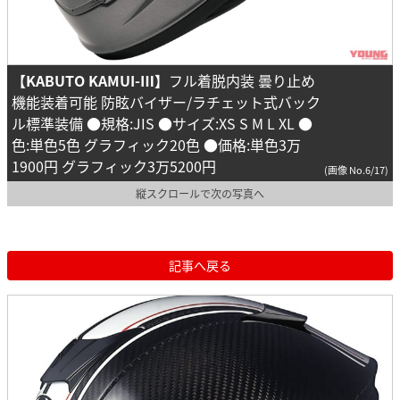
【KABUTO KAMUI-Ⅲ】
フル着脱内装 曇り止め
機能装着可能 防眩バイザー/ラチェット式バック
ル標準装備 ●規格:JIS ●サイズ:XS S M L XL ●
色:単色5色 グラフィック20色 ●価格:単色3万
1900円 グラフィック3万5200円
(画像 No.6/17)
縦スクロールで次の写真へ
記事へ戻る