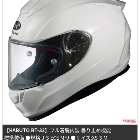
【KABUTO RT-33】
フル着脱内装 曇り止め機能
標準装備 ●規格:JIS ECE MFJ ●サイズ:XS S M