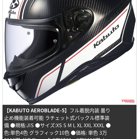
【KABUTO AEROBLADE-5】
フル着脱内装 曇り
止め機能装着可能 ラチェット式バックル標準装
備 ●規格:JIS ●サイズ:XS S M L XL XXL XXXL ●
色:単色4色 グラフィック10色 ●価格: 単色 3万