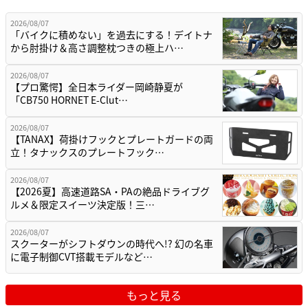
2026/08/07
「バイクに積めない」を過去にする！デイトナ
から肘掛け＆高さ調整枕つきの極上ハ…
2026/08/07
【プロ驚愕】全日本ライダー岡崎静夏が
「CB750 HORNET E-Clut…
2026/08/07
【TANAX】荷掛けフックとプレートガードの両
立！タナックスのプレートフック…
2026/08/07
【2026夏】高速道路SA・PAの絶品ドライブグ
ルメ＆限定スイーツ決定版！三…
2026/08/07
スクーターがシフトダウンの時代へ!? 幻の名車
に電子制御CVT搭載モデルなど…
もっと見る