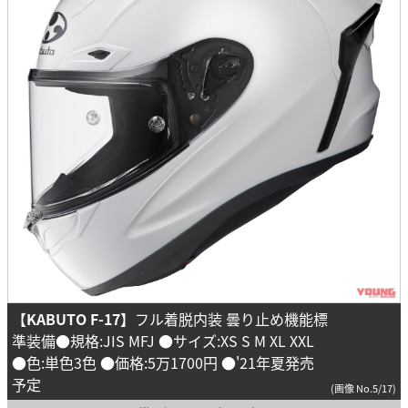
【KABUTO F-17】
フル着脱内装 曇り止め機能標
準装備●規格:JIS MFJ ●サイズ:XS S M XL XXL
●色:単色3色 ●価格:5万1700円 ●'21年夏発売
予定
(画像 No.5/17)