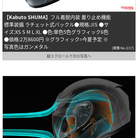
【Kabuto SHUMA】
フル着脱内装 曇り止め機能
標準装備 ラチェット式バックル●規格:JIS ●サ
イズ:XS S M L XL ●色:単色5色グラフィック6色
●価格:2万8600円 ※グラフィック=今夏予定 ※
写真色はガンメタル
(画像 No.3/17)
縦スクロールで次の写真へ