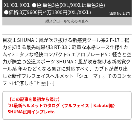
XL XXL XXXL ●色:単色3色(XXL/XXXLは単色2色)
●価格:3万9600円/4万1800円(XXL/XXXL)
(画像 No.1/17)
縦スクロールで次の写真へ
目次 1 SHUMA：風が吹き抜ける新感覚クール系2 F-17：揚
力を抑える最先端思想3 RT-33：軽量な本格レース仕様4 カ
ムイ3：タフな軽快コンパクト5 エアロブレード5：軽さと空
力が際立つ公道スポーツ SHUMA：風が吹き抜ける新感覚ク
ール系 年々ひどくなる暑さに対応すべく、カブトが送り出
した新作フルフェイスヘルメット「シューマ」。そのコンセ
プトは”涼しさ”と […]
【この記事を最初から読む】
’21最新ヘルメットカタログ〈フルフェイス｜Kabuto編〉
SHUMA試用インプレetc.