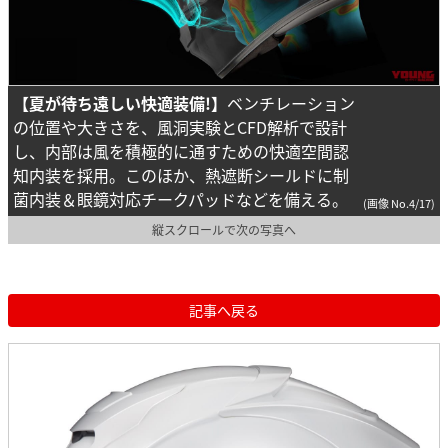
【夏が待ち遠しい快適装備!】
ベンチレーション
の位置や大きさを、風洞実験とCFD解析で設計
し、内部は風を積極的に通すための快適空間認
知内装を採用。このほか、熱遮断シールドに制
菌内装＆眼鏡対応チークパッドなどを備える。
(画像 No.4/17)
縦スクロールで次の写真へ
記事へ戻る