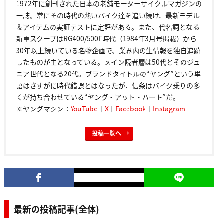
1972年に創刊された日本の老舗モーターサイクルマガジンの
一誌。常にその時代の熱いバイク達を追い続け、最新モデル
＆アイテムの実証テストに定評がある。また、代名詞となる
新車スクープはRG400/500Γ時代（1984年3月号掲載）から
30年以上続いている名物企画で、業界内の生情報を独自追跡
したものが主となっている。メイン読者層は50代とそのジュ
ニア世代となる20代。ブランドタイトルの“ヤング”という単
語はさすがに時代錯誤とはなったが、信条はバイク乗りの多
くが持ち合わせている“ヤング・アット・ハート”だ。
※ヤングマシン：
YouTube
｜
X
｜
Facebook
｜
Instagram
投稿一覧へ
最新の投稿記事(全体)