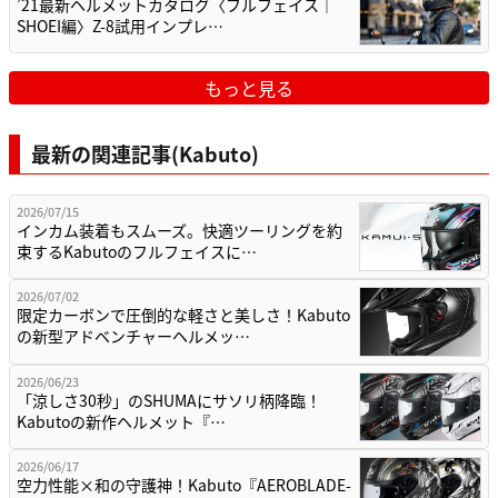
’21最新ヘルメットカタログ〈フルフェイス｜
SHOEI編〉Z-8試用インプレ…
もっと見る
最新の関連記事(Kabuto)
2026/07/15
インカム装着もスムーズ。快適ツーリングを約
束するKabutoのフルフェイスに…
2026/07/02
限定カーボンで圧倒的な軽さと美しさ！Kabuto
の新型アドベンチャーヘルメッ…
2026/06/23
「涼しさ30秒」のSHUMAにサソリ柄降臨！
Kabutoの新作ヘルメット『…
2026/06/17
空力性能×和の守護神！Kabuto『AEROBLADE-