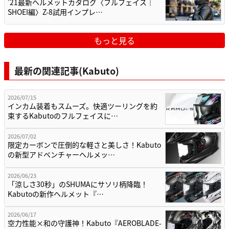
’21最新ヘルメットカタログ〈フルフェイス｜
SHOEI編〉Z-8試用インプレ…
もっと見る
最新の関連記事(Kabuto)
2026/07/15
インカム装着もスムーズ。快適ツーリングを約
束するKabutoのフルフェイスに…
2026/07/02
限定カーボンで圧倒的な軽さと美しさ！Kabuto
の新型アドベンチャーヘルメッ…
2026/06/23
「涼しさ30秒」のSHUMAにサソリ柄降臨！
Kabutoの新作ヘルメット『…
2026/06/17
空力性能×和の守護神！Kabuto『AEROBLADE-