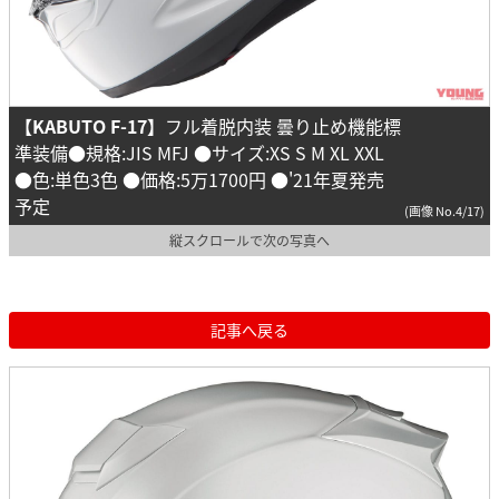
【KABUTO F-17】
フル着脱内装 曇り止め機能標
準装備●規格:JIS MFJ ●サイズ:XS S M XL XXL
●色:単色3色 ●価格:5万1700円 ●'21年夏発売
予定
(画像 No.4/17)
縦スクロールで次の写真へ
記事へ戻る