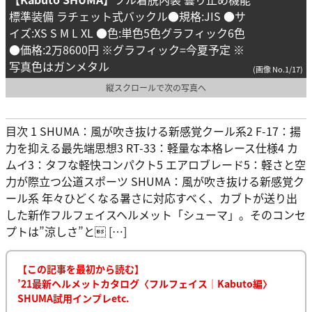
標準装備 ラチェット式バックル●規格:JIS ●サ
イズ:XS S M L XL ●色:単色5色グラフィック6色
●価格:2万8600円 ※グラフィック=今夏予定 ※
写真色はガンメタル
(画像 No.1/17)
縦スクロールで次の写真へ
目次 1 SHUMA：風が吹き抜ける新感覚クール系2 F-17：揚
力を抑える最先端思想3 RT-33：軽量な本格レース仕様4 カ
ムイ3：タフな軽快コンパクト5 エアロブレード5：軽さと空
力が際立つ公道スポーツ SHUMA：風が吹き抜ける新感覚ク
ール系 年々ひどくなる暑さに対応すべく、カブトが送り出
した新作フルフェイスヘルメット「シューマ」。そのコンセ
プトは”涼しさ”と […]
【この記事を最初から読む】
’21最新ヘルメットカタログ〈フルフェイス｜Kabuto編〉
SHUMA試用インプレetc.