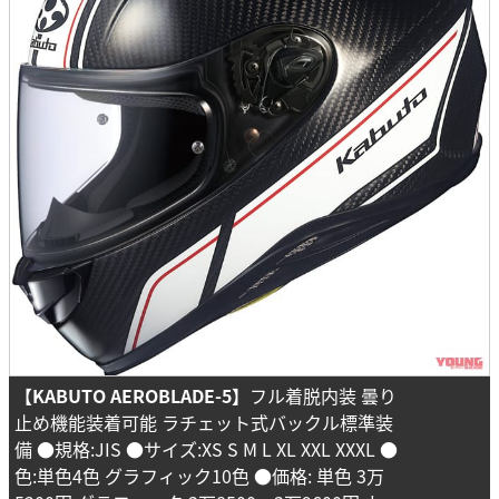
【KABUTO AEROBLADE-5】
フル着脱内装 曇り
止め機能装着可能 ラチェット式バックル標準装
備 ●規格:JIS ●サイズ:XS S M L XL XXL XXXL ●
色:単色4色 グラフィック10色 ●価格: 単色 3万