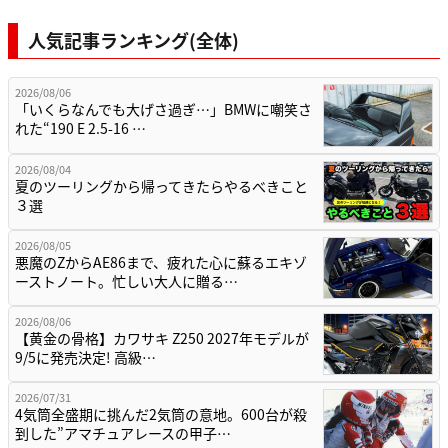
人気記事ランキング(全体)
2026/08/06
「いくらなんでも大げさ過ぎ…」BMWに嘲笑さ
れた“190 E 2.5-16 …
2026/08/04
夏のツーリングから帰ってきたらやるべきこと
３選
2026/08/05
悪魔のZからAE86まで、疲れた心に蘇るエキゾ
ーストノート。忙しい大人に贈る…
2026/08/06
【黄金の骨格】カワサキ Z250 2027年モデルが
9/5に発売決定! 高級…
2026/07/31
4気筒全盛期に挑んだ2気筒の意地。600台が殺
到した”アマチュアレースの甲子…