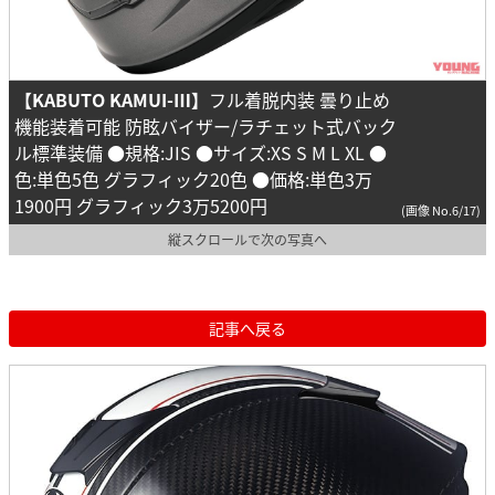
【KABUTO KAMUI-Ⅲ】
フル着脱内装 曇り止め
機能装着可能 防眩バイザー/ラチェット式バック
ル標準装備 ●規格:JIS ●サイズ:XS S M L XL ●
色:単色5色 グラフィック20色 ●価格:単色3万
1900円 グラフィック3万5200円
(画像 No.6/17)
縦スクロールで次の写真へ
記事へ戻る