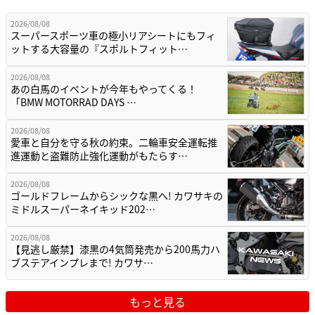
2026/08/08
スーパースポーツ車の極小リアシートにもフィ
ットする大容量の『スポルトフィット…
2026/08/08
あの白馬のイベントが今年もやってくる！
「BMW MOTORRAD DAYS …
2026/08/08
愛車と自分を守る秋の約束。二輪車安全運転推
進運動と盗難防止強化運動がもたらす…
2026/08/08
ゴールドフレームからシックな黒へ! カワサキの
ミドルスーパーネイキッド202…
2026/08/08
【見逃し厳禁】漆黒の4気筒発売から200馬力ハ
ブステアインプレまで! カワサ…
もっと見る