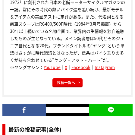
1972年に創刊された日本の老舗モーターサイクルマガジンの
一誌。常にその時代の熱いバイク達を追い続け、最新モデル
＆アイテムの実証テストに定評がある。また、代名詞となる
新車スクープはRG400/500Γ時代（1984年3月号掲載）から
30年以上続いている名物企画で、業界内の生情報を独自追跡
したものが主となっている。メイン読者層は50代とそのジュ
ニア世代となる20代。ブランドタイトルの“ヤング”という単
語はさすがに時代錯誤とはなったが、信条はバイク乗りの多
くが持ち合わせている“ヤング・アット・ハート”だ。
※ヤングマシン：
YouTube
｜
X
｜
Facebook
｜
Instagram
投稿一覧へ
最新の投稿記事(全体)