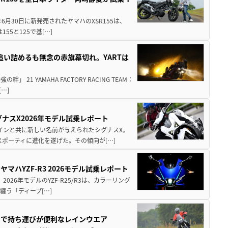
年6月30日に新発売されたヤマハのXSR155は、
55と125で基[…]
を追い詰めるも無念の赤旗幕切れ。YARTは
21 YAMAHA FACTORY RACING TEAM：
…]
ナスX2026年モデル試乗レポート
ザインと共に新しい名前が与えられたシグナスX。
ポーティに進化を遂げた。その傾向が[…]
マハYZF-R3 2026モデル試乗レポート
2026年モデルのYZF-R25/R3は、カラーリング
纏う「ディープ[…]
トで持ち運びが便利なレインウエア