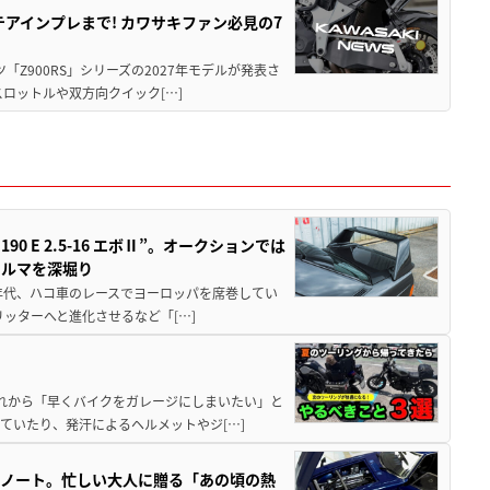
テアインプレまで! カワサキファン必見の7
ツ「Z900RS」シリーズの2027年モデルが発表さ
ロットルや双方向クイック[…]
 E 2.5-16 エボⅡ”。オークションでは
クルマを深堀り
80年代、ハコ車のレースでヨーロッパを席巻してい
5リッターへと進化させるなど「[…]
と疲れから「早くバイクをガレージにしまいたい」と
ていたり、発汗によるヘルメットやジ[…]
トノート。忙しい大人に贈る「あの頃の熱