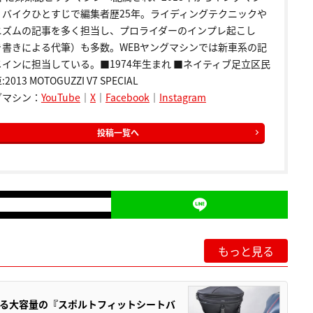
。バイクひとすじで編集者歴25年。ライディングテクニックや
ニズムの記事を多く担当し、プロライダーのインプレ起こし
き書きによる代筆）も多数。WEBヤングマシンでは新車系の記
インに担当している。■1974年生まれ ■ネイティブ足立区民
2013 MOTOGUZZI V7 SPECIAL
グマシン：
YouTube
｜
X
｜
Facebook
｜
Instagram
投稿一覧へ
もっと見る
る大容量の『スポルトフィットシートバ