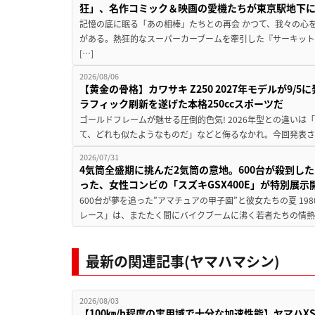
狂」、名作コミック＆映画の愛機たちが東京駅地下
記憶の底に眠る「あの相棒」たちとの再会 かつて、我々の心
がある。熱狂的なスーパーカーブームを牽引した『サーキット
[…]
2026/08/06
【黄金の骨格】カワサキ Z250 2027年モデルが9/
ラフィック刷新を遂げた本格250ccスポーツだ
ゴールドフレームが魅せる圧倒的色気! 2026年型との違いは「
て、どれも似たようなものだ」などと侮るなかれ。今回発表されたカ
2026/07/31
4気筒全盛期に挑んだ2気筒の意地。600台が殺到し
った、女性コンビの「スズキGSX400E」が特別展示
600台が夢を追った”アマチュアの甲子園”と彼女たちの夏 19
レース」は、またたく間にバイクブームに沸く若者たちの情熱の
最新の関連記事(ヤマハマシン)
2026/08/03
【100㎞/h程度の実用域で十分な加速性能】ヤマハX