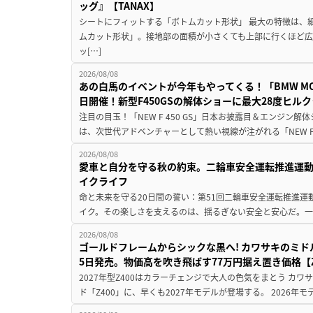
ッグ』【TANAX】
シートにフィットする「ボトムカット形状」 最大の特徴は、
ムカット形状」。接地部の面積が小さくても上部に行くほど
ッ[…]
2026/08/08
あの白馬のイベントが今年もやってくる！「BMW MOTORR
日開催！新型F450GSの解体ショーに最大28度ヒル
注目の目玉！「NEW F 450 GS」日本お披露目＆エンジン
は、次世代アドベンチャーとして熱い視線が注がれる「NEW F 45
2026/08/08
愛車と自分を守る秋の約束。二輪車安全運転推進運
イクライフ
命と未来を守る20日間の誓い：第51回二輪車安全運転推進運
イク。その楽しさを支えるのは、揺るぎない安全と安心だ。一般
2026/08/08
ゴールドフレームからシックな黒へ! カワサキのミド
5日発売。物価高を吹き飛ばす77万円据え置き価格【Z
2027年型Z400はカラーチェンジで大人の色気をまとう カ
ド「Z400」に、早くも2027年モデルが登場する。 2026年