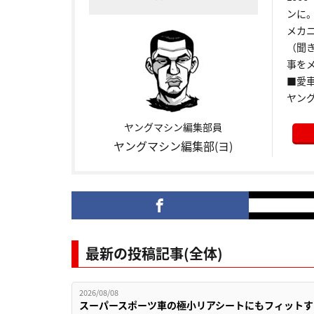
ンに
メカ
（聞
事をメ
■愛車:
ヤン
ヤングマシン編集部員
ヤングマシン編集部(ヨ)
最新の投稿記事(全体)
2026/08/08
スーパースポーツ車の極小リアシートにもフィットす