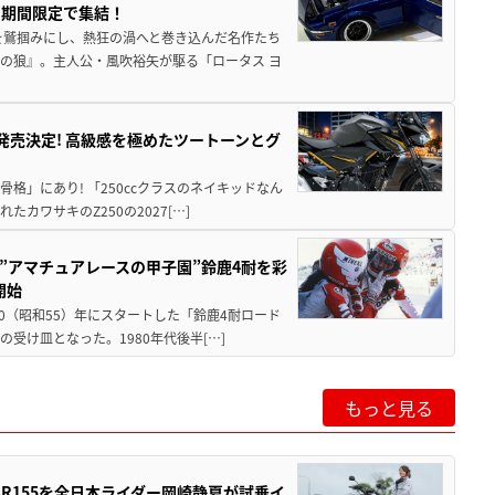
に期間限定で集結！
を鷲掴みにし、熱狂の渦へと巻き込んだ名作たち
の狼』。主人公・風吹裕矢が駆る「ロータス ヨ
5に発売決定! 高級感を極めたツートーンとグ
骨格」にあり! 「250ccクラスのネイキッドなん
ワサキのZ250の2027[…]
た”アマチュアレースの甲子園”鈴鹿4耐を彩
開始
80（昭和55）年にスタートした「鈴鹿4耐ロード
受け皿となった。1980年代後半[…]
もっと見る
SR155を全日本ライダー岡崎静夏が試乗イ