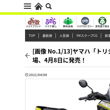
TOP
最新順
人気順
YMスクープCG
新車
[画像 No.1/13]ヤマハ「
場、4月8日に発売！
2021/04/08