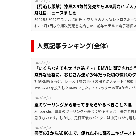
2026/08/08
【見逃し厳禁】漆黒の4気筒発売から200馬力ハブス
月注目ニュースまとめ
Z900RS 2027年モデルに新色 カワサキの大人気レトロスポー
れ、8月1日より順次発売を開始した。前年モデルで電子制御ス
人気記事ランキング(全体)
2026/08/06
「いくらなんでも大げさ過ぎ…」BMWに嘲笑された“190
意外な価格に。おじさん達が少年だった頃の憧れの
打倒BMWを掲げ、レース仕様の190Eの開発がスタート 19
たのはM3を投入したBMWでした。2.3リッターの直4から2.
2026/08/04
夏のツーリングから帰ってきたらやるべきこと３選
Screenshot 真夏のツーリングを終えて帰宅すると、暑さ
思うものです。しかし、走行直後のバイクには虫汚れが付着し
2026/08/05
悪魔のZからAE86まで、疲れた心に蘇るエキゾース