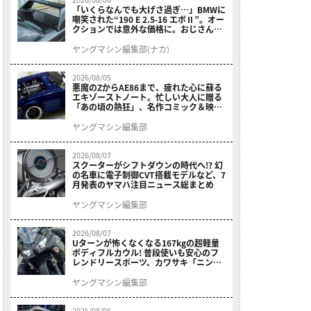
「いくらなんでも大げさ過ぎ…」BMWに
嘲笑された“190 E 2.5-16 エボⅡ”。オー
クションでは意外な価格に。おじさん達
が少年だった頃の憧れのクルマを深堀り
ヤングマシン編集部(ナカ)
2026/08/05
悪魔のZからAE86まで、疲れた心に蘇る
エキゾーストノート。忙しい大人に贈る
「あの頃の熱狂」、名作コミック＆映画
の愛機たちが東京駅地下に期間限定で集
結！
ヤングマシン編集部
2026/08/07
スクーターがシフトダウンの時代へ!? 幻
の名車に電子制御CVT搭載モデルなど、7
月発表のヤマハ注目ニュース総まとめ
ヤングマシン編集部
2026/08/07
Uターンが怖くなくなる167kgの超軽量
ボディフルカウル! 普段使いも安心のフ
レンドリースポーツ、カワサキ「ニンジ
ャ400」2027モデルが価格据え置きで
9/5発売
ヤングマシン編集部
2026/08/06