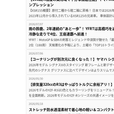
ンプレッション
【XSR155概要】原付二種から軽二輪に昇格！ 日本では2026
2023年12月から導入されているXSR125の兄弟車。 車体設計は1
2026/07/07
雨の鈴鹿、2年連続の“あと一歩”！ YFRTは高橋巧
冷静な走りで4位、王座連覇へ前進！
YFRT：MotoGP＆SBKの刺客とレジェンド中須賀が魅せた「最強の絆」 
2位（188周） 天候悪化の予報により、土曜の「TOP10トライ[
2026/07/06
【コーナリングが別次元に良くなった！】ヤマハ シグ
2026年モデル シグナスXのスタイリング 新フレームと新デ
先代のシグナス グリファスに比べてデザインはよりスリムでス
2026/05/30
【排気量320ccのR3はやっぱりトルクに余裕アリ！】ヤ
2026モデルのYZF-R3は3色ともカラーリングをリニューアル！ 
を全面刷新。2026年モデルのYZF-Rシリーズの共通イメージを
2026/05/18
ストレッチ防水透湿素材で着心地の軽い＆コンパク