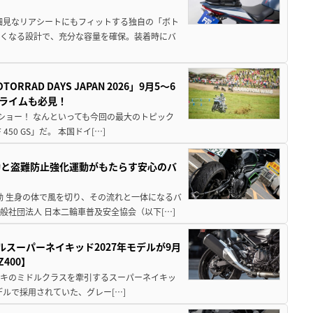
細見なリアシートにもフィットする独自の「ボト
広くなる設計で、充分な容量を確保。装着時にバ
AD DAYS JAPAN 2026」9月5〜6
クライムも必見！
解体ショー！ なんといっても今回の最大のトピック
0 GS」だ。 本国ドイ[…]
動と盗難防止強化運動がもたらす安心のバ
動 生身の体で風を切り、その流れと一体になるバ
社団法人 日本二輪車普及安全協会（以下[…]
ルスーパーネイキッド2027年モデルが9月
400】
ワサキのミドルクラスを牽引するスーパーネイキッ
モデルで採用されていた、グレー[…]