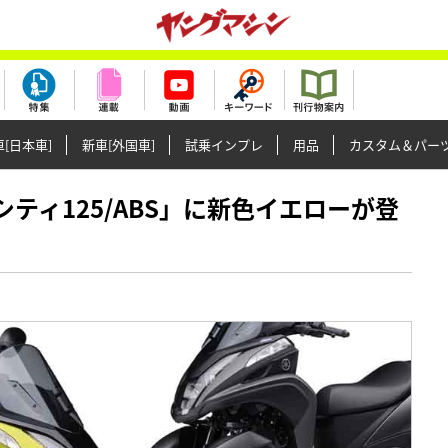
[日本車]
新車[外国車]
試乗インプレ
用品
カスタム＆パー
トリシティ125/ABS」に新色イエローが登