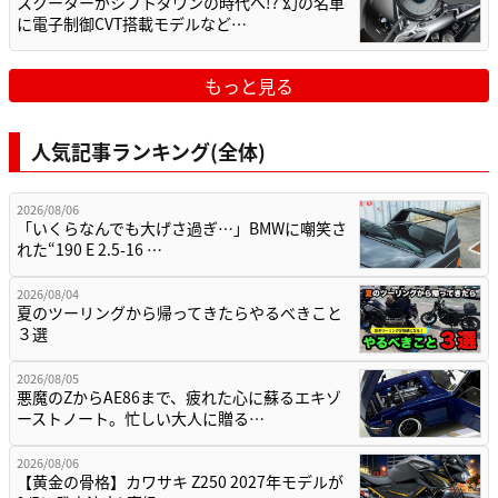
スクーターがシフトダウンの時代へ!? 幻の名車
に電子制御CVT搭載モデルなど…
もっと見る
人気記事ランキング(全体)
2026/08/06
「いくらなんでも大げさ過ぎ…」BMWに嘲笑さ
れた“190 E 2.5-16 …
2026/08/04
夏のツーリングから帰ってきたらやるべきこと
３選
2026/08/05
悪魔のZからAE86まで、疲れた心に蘇るエキゾ
ーストノート。忙しい大人に贈る…
2026/08/06
【黄金の骨格】カワサキ Z250 2027年モデルが