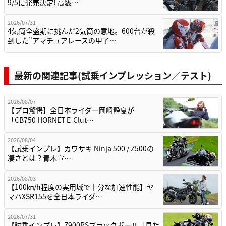
9/5に発売決定! 高級…
2026/07/31
4気筒全盛期に挑んだ2気筒の意地。600台が殺
到した”アマチュアレースの甲子…
最新の関連記事(試乗インプレッション／テスト)
2026/08/07
【プロ驚愕】全日本ライダー岡崎静夏が
「CB750 HORNET E-Clut…
2026/08/04
【試乗インプレ】カワサキ Ninja 500 / Z500の
凄さとは？青木宣…
2026/08/03
【100㎞/h程度の実用域で十分な加速性能】ヤ
マハXSR155を全日本ライダ…
2026/07/31
【試乗インプレ】Z900RSブラックボール「見た