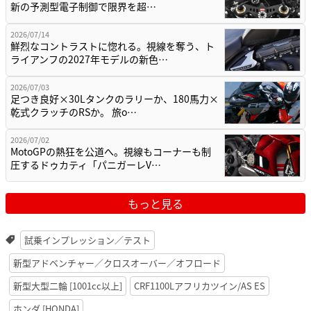
新の予測型電子制御で限界を超…
2026/07/14
鮮烈なコントラストに惚れる。視線を奪う、ト
ライアンフの2027年モデルの新色…
2026/07/03
足つき良好×30Lタンクのラリーか、180馬力×
乾式クラッチのRSか。 旅o…
2026/07/02
MotoGPの熱狂を公道へ。視線もコーナーも制
圧するドゥカティ「パニガーレV…
もっと見る
試乗インプレッション／テスト
新型アドベンチャー／クロスオーバー／オフロード
新型大型二輪 [1001cc以上]
CRF1100Lアフリカツイン/AS ES
ホンダ [HONDA]