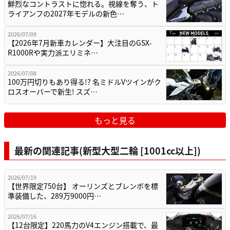
鮮烈なコントラストに惚れる。視線を奪う、ト
ライアンフの2027年モデルの新色…
2026/07/09
【2026年7月新車カレンダー】大注目のGSX-
R1000Rや実力派エリミネ…
2026/07/08
100万円切りもあり得る!? 名ミドルVツインがク
ロスオーバーで新生! スズ…
もっと見る
最新の関連記事(新型大型二輪 [1001cc以上])
2026/07/19
【世界限定750台】 オーリンズとブレンボを標
準装備した、289万9000円…
2026/07/16
【12台限定】220馬力のV4エンジン搭載で、最