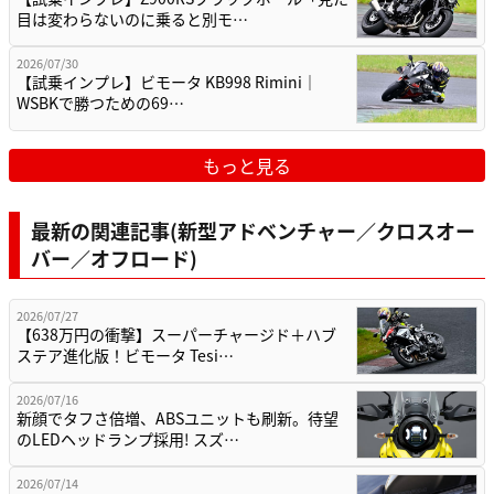
目は変わらないのに乗ると別モ…
2026/07/30
【試乗インプレ】ビモータ KB998 Rimini｜
WSBKで勝つための69…
もっと見る
最新の関連記事(新型アドベンチャー／クロスオー
バー／オフロード)
2026/07/27
【638万円の衝撃】スーパーチャージド＋ハブ
ステア進化版！ビモータ Tesi…
2026/07/16
新顔でタフさ倍増、ABSユニットも刷新。待望
のLEDヘッドランプ採用! スズ…
2026/07/14