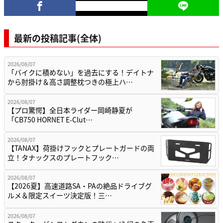
最新の投稿記事(全体)
2026/08/07
「バイクに積めない」を過去にする！デイトナ
から肘掛け＆高さ調整枕つきの極上ハ…
2026/08/07
【プロ驚愕】全日本ライダー岡崎静夏が
「CB750 HORNET E-Clut…
2026/08/07
【TANAX】荷掛けフックとプレートガードの両
立！タナックスのプレートフック…
2026/08/07
【2026夏】高速道路SA・PAの絶品ドライブグ
ルメ＆限定スイーツ決定版！三…
2026/08/07