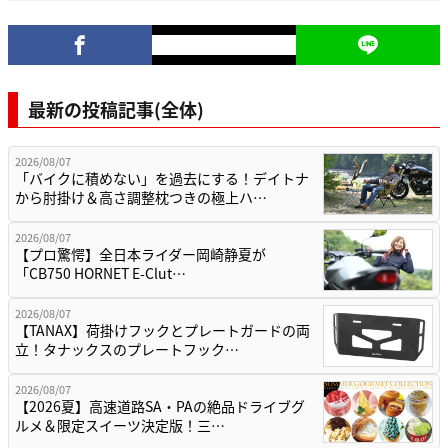
最新の投稿記事(全体)
2026/08/07
「バイクに積めない」を過去にする！デイトナ
から肘掛け＆高さ調整枕つきの極上ハ…
2026/08/07
【プロ驚愕】全日本ライダー岡崎静夏が
「CB750 HORNET E-Clut…
2026/08/07
【TANAX】荷掛けフックとプレートガードの両
立！タナックスのプレートフック…
2026/08/07
【2026夏】高速道路SA・PAの絶品ドライブグ
ルメ＆限定スイーツ決定版！三…