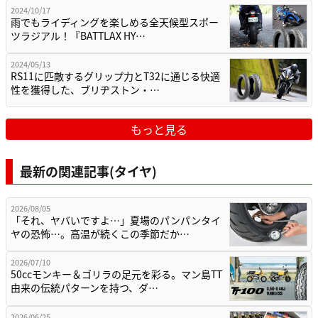
2024/10/17
雨でもライディングを楽しめる全天候型スポー
ツラジアル！『BATTLAX HY…
2024/05/13
RS11に匹敵するグリップ力とT32に通じる快適
性を獲得した、ブリヂストン・…
もっと見る
最新の関連記事(タイヤ)
2026/08/05
「それ、ヤバいですよ…」夏場のパンパンタイ
ヤの恐怖…。高温が続くこの季節だか…
2026/07/10
50ccモンキー＆ゴリラの足元を彩る。マン島TT
由来の伝統パターンを持つ、ダ…
2026/06/25