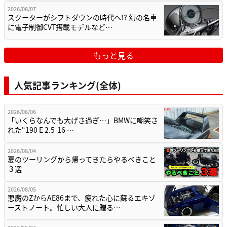
2026/08/07
スクーターがシフトダウンの時代へ!? 幻の名車
に電子制御CVT搭載モデルなど…
もっと見る
人気記事ランキング(全体)
2026/08/06
「いくらなんでも大げさ過ぎ…」BMWに嘲笑さ
れた“190 E 2.5-16 …
2026/08/04
夏のツーリングから帰ってきたらやるべきこと
３選
2026/08/05
悪魔のZからAE86まで、疲れた心に蘇るエキゾ
ーストノート。忙しい大人に贈る…