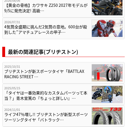
2026/08/06
【黄金の骨格】カワサキ Z250 2027年モデルが
9/5に発売決定! 高級…
2026/07/31
4気筒全盛期に挑んだ2気筒の意地。600台が殺
到した”アマチュアレースの甲子…
最新の関連記事(ブリヂストン)
2025/10/31
ブリヂストンが新スポーツタイヤ「BATTLAX
RACING STREET …
2025/05/15
「タイヤは一番効果的なカスタムパーツって本
当？」青木宣篤の『ちょっと詳しい』…
2024/11/01
ライフ47％増し!! ブリヂストンが新型スポーツ
ツーリングタイヤ「バトラック…