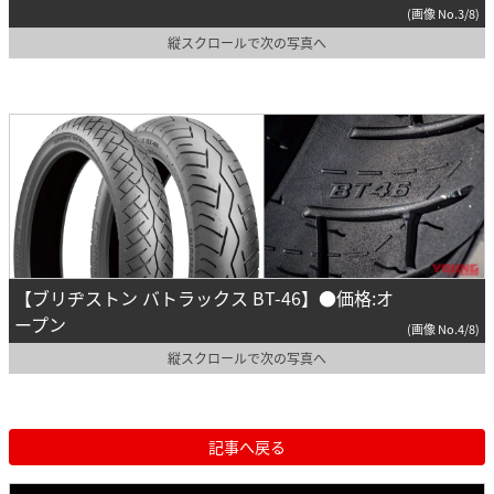
(画像 No.3/8)
縦スクロールで次の写真へ
【ブリヂストン バトラックス BT-46】●価格:オ
ープン
(画像 No.4/8)
縦スクロールで次の写真へ
記事へ戻る