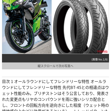
(画像 No.1/8)
縦スクロールで次の写真へ
目次 1 オールラウンドにしてフレンドリーな特性 オールラ
ウンドにしてフレンドリーな特性 先代BT-45との相違点はウ
ェット性能のみ。ブリヂストンはそう公言しており、発表さ
れた変更点もリヤのコンパウンドを雨に強いシリカ配合と
し、フロントの回転方向を逆向きにした程度（ウェット時の
接地感向上などに効果があるという）。トレッドパターンも