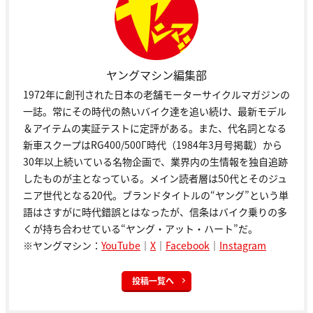
ヤングマシン編集部
1972年に創刊された日本の老舗モーターサイクルマガジンの
一誌。常にその時代の熱いバイク達を追い続け、最新モデル
＆アイテムの実証テストに定評がある。また、代名詞となる
新車スクープはRG400/500Γ時代（1984年3月号掲載）から
30年以上続いている名物企画で、業界内の生情報を独自追跡
したものが主となっている。メイン読者層は50代とそのジュ
ニア世代となる20代。ブランドタイトルの“ヤング”という単
語はさすがに時代錯誤とはなったが、信条はバイク乗りの多
くが持ち合わせている“ヤング・アット・ハート”だ。
※ヤングマシン：
YouTube
｜
X
｜
Facebook
｜
Instagram
投稿一覧へ