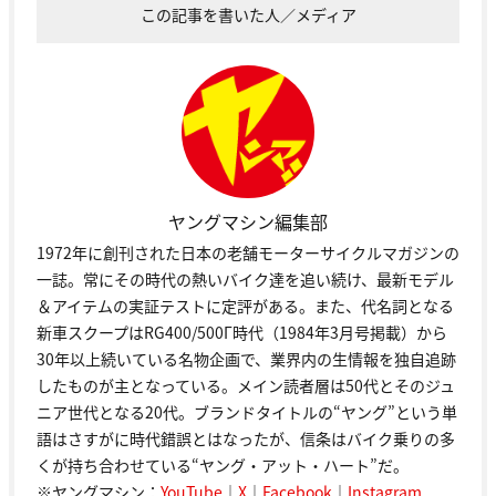
この記事を書いた人／メディア
ヤングマシン編集部
1972年に創刊された日本の老舗モーターサイクルマガジンの
一誌。常にその時代の熱いバイク達を追い続け、最新モデル
＆アイテムの実証テストに定評がある。また、代名詞となる
新車スクープはRG400/500Γ時代（1984年3月号掲載）から
30年以上続いている名物企画で、業界内の生情報を独自追跡
したものが主となっている。メイン読者層は50代とそのジュ
ニア世代となる20代。ブランドタイトルの“ヤング”という単
語はさすがに時代錯誤とはなったが、信条はバイク乗りの多
くが持ち合わせている“ヤング・アット・ハート”だ。
※ヤングマシン：
YouTube
｜
X
｜
Facebook
｜
Instagram