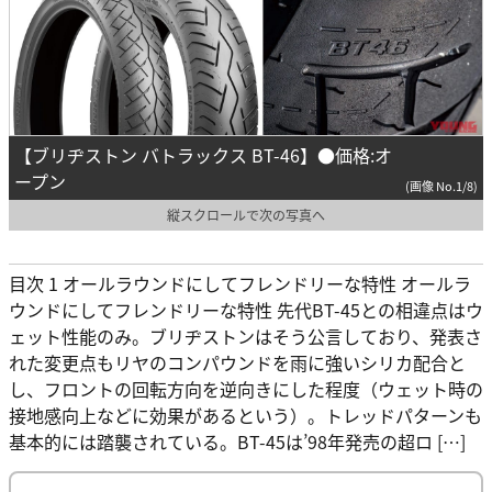
【ブリヂストン バトラックス BT-46】●価格:オ
ープン
(画像 No.1/8)
縦スクロールで次の写真へ
目次 1 オールラウンドにしてフレンドリーな特性 オールラ
ウンドにしてフレンドリーな特性 先代BT-45との相違点はウ
ェット性能のみ。ブリヂストンはそう公言しており、発表さ
れた変更点もリヤのコンパウンドを雨に強いシリカ配合と
し、フロントの回転方向を逆向きにした程度（ウェット時の
接地感向上などに効果があるという）。トレッドパターンも
基本的には踏襲されている。BT-45は’98年発売の超ロ […]