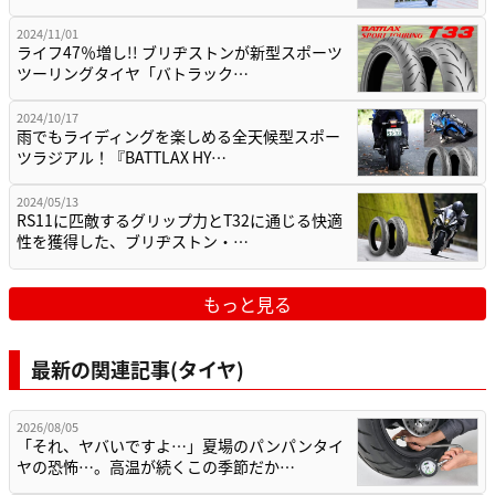
2024/11/01
ライフ47％増し!! ブリヂストンが新型スポーツ
ツーリングタイヤ「バトラック…
2024/10/17
雨でもライディングを楽しめる全天候型スポー
ツラジアル！『BATTLAX HY…
2024/05/13
RS11に匹敵するグリップ力とT32に通じる快適
性を獲得した、ブリヂストン・…
もっと見る
最新の関連記事(タイヤ)
2026/08/05
「それ、ヤバいですよ…」夏場のパンパンタイ
ヤの恐怖…。高温が続くこの季節だか…