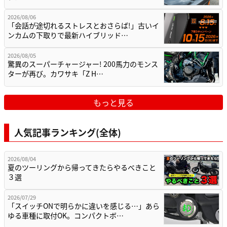
2026/08/06
「会話が途切れるストレスとおさらば!」古いイ
ンカムの下取りで最新ハイブリッド…
2026/08/05
驚異のスーパーチャージャー! 200馬力のモンス
ターが再び。カワサキ「Z H…
もっと見る
人気記事ランキング(全体)
2026/08/04
夏のツーリングから帰ってきたらやるべきこと
３選
2026/07/29
「スイッチONで明らかに違いを感じる…」あら
ゆる車種に取付OK。コンパクトボ…