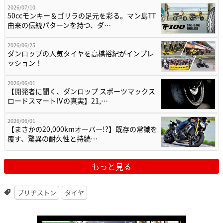
2026/07/10
50ccモンキー＆ゴリラの足元を彩る。マン島TT
由来の伝統パターンを持つ、ダ…
2026/06/25
ダンロップの人気タイヤを高橋裕紀がインプレ
ッション！
2026/06/01
【開発者に聞く、ダンロップ スポーツマックス
ロードスマートⅣの真実】21,…
2026/06/01
【まさかの20,000kmオーバー!?】既存の常識を
覆す、驚異の耐久性と持続…
もっと見る
ブリヂストン
タイヤ