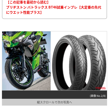
【この記事を最初から読む】
ブリヂストン バトラックス BT46試乗インプレ【大定番の先代
にウエット性能プラス】
(画像 No.2/8)
縦スクロールで次の写真へ