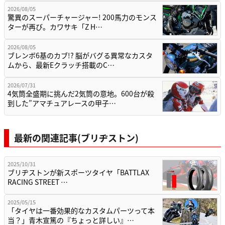
2026/08/05
驚異のスーパーチャージャー! 200馬力のモンス
ターが再び。カワサキ「Z H…
2026/08/05
ブレンボ6基のカブ!? 脳がバグる異常なカスタ
ムから、最新Eクラッチ搭載のC…
2026/07/31
4気筒全盛期に挑んだ2気筒の意地。600台が殺
到した”アマチュアレースの甲子…
最新の関連記事(ブリヂストン)
2025/10/31
ブリヂストンが新スポーツタイヤ「BATTLAX
RACING STREET …
2025/05/15
「タイヤは一番効果的なカスタムパーツって本
当？」青木宣篤の『ちょっと詳しい』…