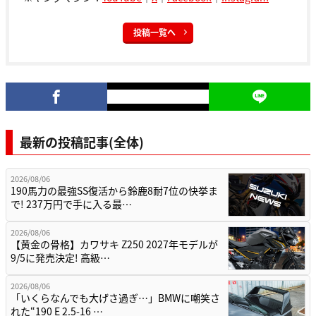
投稿一覧へ
最新の投稿記事(全体)
2026/08/06
190馬力の最強SS復活から鈴鹿8耐7位の快挙ま
で! 237万円で手に入る最…
2026/08/06
【黄金の骨格】カワサキ Z250 2027年モデルが
9/5に発売決定! 高級…
2026/08/06
「いくらなんでも大げさ過ぎ…」BMWに嘲笑さ
れた“190 E 2.5-16 …