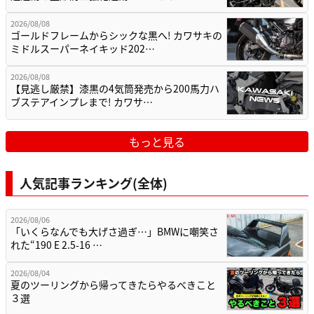
2026/08/08
ゴールドフレームからシックな黒へ! カワサキの
ミドルスーパーネイキッド202…
2026/08/08
【見逃し厳禁】漆黒の4気筒発売から200馬力ハ
ブステアインプレまで! カワサ…
もっと見る
人気記事ランキング(全体)
2026/08/06
「いくらなんでも大げさ過ぎ…」BMWに嘲笑さ
れた“190 E 2.5-16 …
2026/08/04
夏のツーリングから帰ってきたらやるべきこと
３選