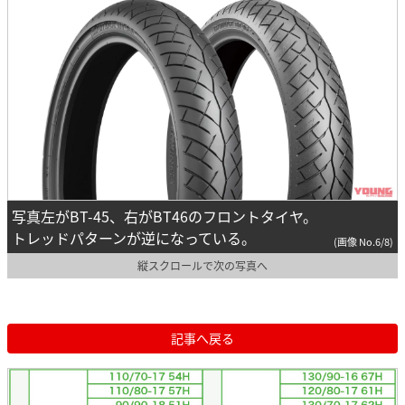
写真左がBT-45、右がBT46のフロントタイヤ。
トレッドパターンが逆になっている。
(画像 No.6/8)
縦スクロールで次の写真へ
記事へ戻る