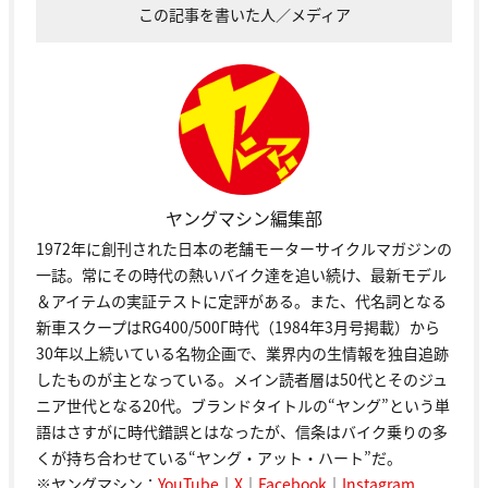
この記事を書いた人／メディア
ヤングマシン編集部
1972年に創刊された日本の老舗モーターサイクルマガジンの
一誌。常にその時代の熱いバイク達を追い続け、最新モデル
＆アイテムの実証テストに定評がある。また、代名詞となる
新車スクープはRG400/500Γ時代（1984年3月号掲載）から
30年以上続いている名物企画で、業界内の生情報を独自追跡
したものが主となっている。メイン読者層は50代とそのジュ
ニア世代となる20代。ブランドタイトルの“ヤング”という単
語はさすがに時代錯誤とはなったが、信条はバイク乗りの多
くが持ち合わせている“ヤング・アット・ハート”だ。
※ヤングマシン：
YouTube
｜
X
｜
Facebook
｜
Instagram