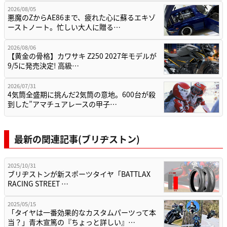
2026/08/05
悪魔のZからAE86まで、疲れた心に蘇るエキゾ
ーストノート。忙しい大人に贈る…
2026/08/06
【黄金の骨格】カワサキ Z250 2027年モデルが
9/5に発売決定! 高級…
2026/07/31
4気筒全盛期に挑んだ2気筒の意地。600台が殺
到した”アマチュアレースの甲子…
最新の関連記事(ブリヂストン)
2025/10/31
ブリヂストンが新スポーツタイヤ「BATTLAX
RACING STREET …
2025/05/15
「タイヤは一番効果的なカスタムパーツって本
当？」青木宣篤の『ちょっと詳しい』…