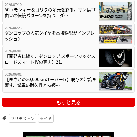
2026/07/10
50ccモンキー＆ゴリラの足元を彩る。マン島TT
由来の伝統パターンを持つ、ダ…
2026/06/25
ダンロップの人気タイヤを高橋裕紀がインプレ
ッション！
2026/06/01
【開発者に聞く、ダンロップ スポーツマックス
ロードスマートⅣの真実】21,…
2026/06/01
【まさかの20,000kmオーバー!?】既存の常識を
覆す、驚異の耐久性と持続…
もっと見る
ブリヂストン
タイヤ