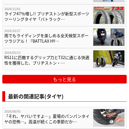
2024/11/01
ライフ47％増し!! ブリヂストンが新型スポーツ
ツーリングタイヤ「バトラック…
2024/10/17
雨でもライディングを楽しめる全天候型スポー
ツラジアル！『BATTLAX HY…
2024/05/13
RS11に匹敵するグリップ力とT32に通じる快適
性を獲得した、ブリヂストン・…
もっと見る
最新の関連記事(タイヤ)
2026/08/05
「それ、ヤバいですよ…」夏場のパンパンタイ
ヤの恐怖…。高温が続くこの季節だか…