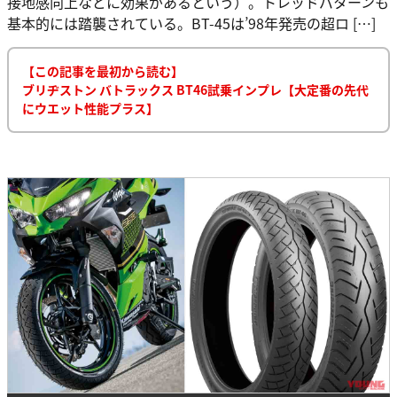
接地感向上などに効果があるという）。トレッドパターンも
基本的には踏襲されている。BT-45は’98年発売の超ロ […]
【この記事を最初から読む】
ブリヂストン バトラックス BT46試乗インプレ【大定番の先代
にウエット性能プラス】