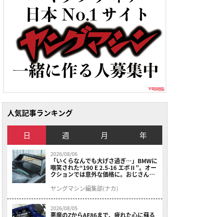
人気記事ランキング
日
週
月
年
2026/08/06
「いくらなんでも大げさ過ぎ…」BMWに
嘲笑された“190 E 2.5-16 エボⅡ”。オー
クションでは意外な価格に。おじさん達
が少年だった頃の憧れのクルマを深堀り
ヤングマシン編集部(ナカ)
2026/08/05
悪魔のZからAE86まで、疲れた心に蘇る