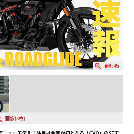
画像(3枚)
画像(3枚)
年ニューモデル！注目は今回が初となる「CVO」のSTモ