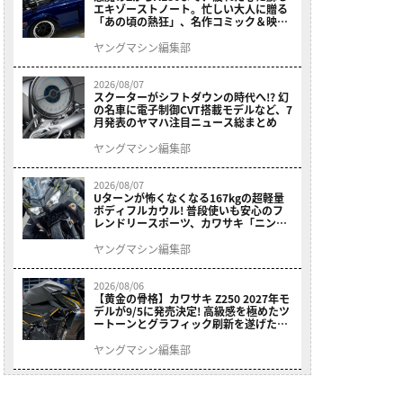
エキゾーストノート。忙しい大人に贈る
「あの頃の熱狂」、名作コミック＆映画
の愛機たちが東京駅地下に期間限定で集
結！
ヤングマシン編集部
2026/08/07
スクーターがシフトダウンの時代へ!? 幻
の名車に電子制御CVT搭載モデルなど、7
月発表のヤマハ注目ニュース総まとめ
ヤングマシン編集部
2026/08/07
Uターンが怖くなくなる167kgの超軽量
ボディフルカウル! 普段使いも安心のフ
レンドリースポーツ、カワサキ「ニンジ
ャ400」2027モデルが価格据え置きで
9/5発売
ヤングマシン編集部
2026/08/06
【黄金の骨格】カワサキ Z250 2027年モ
デルが9/5に発売決定! 高級感を極めたツ
ートーンとグラフィック刷新を遂げた本
格250ccスポーツだ
ヤングマシン編集部