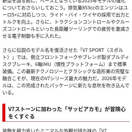
新型を語る前に、ベースとなっている2025年モデルの進化
についておさらいしておこう。排気量853ccのエンジンはユ
ーロ5+に対応しつつ、ライド・バイ・ワイヤの採用で出力と
トルクを向上。さらに、トラクションコントロールやクルー
ズコントロールといった長距離ツーリングでの疲労を激減さ
せる電子制御も手に入れた。
さらに伝説のモデル名を復活させた「V7 SPORT（スポル
ト）」では、倒立フロントフォークやブレンボ製ダブルディ
スクブレーキ、6軸IMU（慣性プラットフォーム）まで標準
装備。この最新テクノロジーとクラシックな造形美の完璧な
融合こそが、現在のV7シリーズ最大の魅力だ。2026年モデ
ルは、この完成されたパッケージに新たな息吹を吹き込んで
いる。
V7ストーンに加わった「サッビアカモ」が冒険心
をくすぐる
装飾を極力省いたミニマルな外観が持ち味の「V7