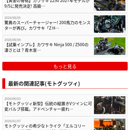
【黄金の骨格】カワサキ Z250 2027年モデルが
9/5に発売決定! 高級…
2026/08/05
驚異のスーパーチャージャー! 200馬力のモンス
ターが再び。カワサキ「Z H…
2026/08/04
【試乗インプレ】カワサキ Ninja 500 / Z500の
凄さとは？青木宣…
もっと見る
最新の関連記事(モトグッツィ)
2026/06/03
【モトグッツィ新型】伝統の縦置きVツインに可
変バルブ搭載。アドベンチャー疲れ…
2026/01/07
モトグッツィの希少なトライク「エルコリー