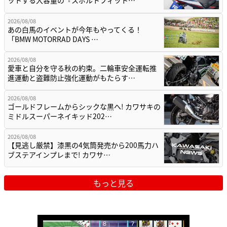
ットする大容量の『スポルトフィット…
2026/08/08
あの白馬のイベントが今年もやってくる！
「BMW MOTORRAD DAYS …
2026/08/08
愛車と自分を守る秋の約束。二輪車安全運転推
進運動と盗難防止強化運動がもたらす…
2026/08/08
ゴールドフレームからシックな黒へ! カワサキの
ミドルスーパーネイキッド202…
2026/08/08
【見逃し厳禁】漆黒の4気筒発売から200馬力ハ
ブステアインプレまで! カワサ…
もっと見る