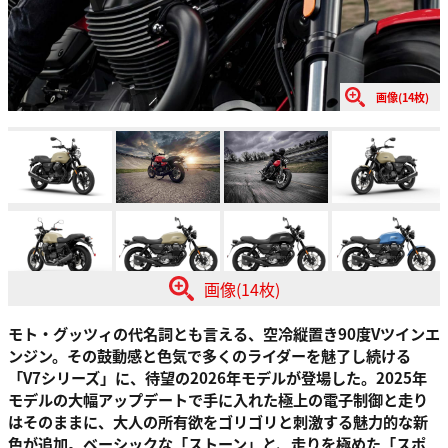
画像(14枚)
画像(14枚)
モト・グッツィの代名詞とも言える、空冷縦置き90度Vツインエ
ンジン。その鼓動感と色気で多くのライダーを魅了し続ける
「V7シリーズ」に、待望の2026年モデルが登場した。2025年
モデルの大幅アップデートで手に入れた極上の電子制御と走り
はそのままに、大人の所有欲をゴリゴリと刺激する魅力的な新
色が追加。ベーシックな「ストーン」と、走りを極めた「スポ