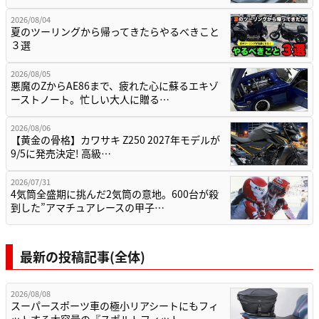
2026/08/04
夏のツーリングから帰ってきたらやるべきこと
３選
2026/08/05
悪魔のZからAE86まで、疲れた心に蘇るエキゾ
ーストノート。忙しい大人に贈る…
2026/08/06
【黄金の骨格】カワサキ Z250 2027年モデルが
9/5に発売決定! 高級…
2026/07/31
4気筒全盛期に挑んだ2気筒の意地。600台が殺
到した”アマチュアレースの甲子…
最新の投稿記事(全体)
2026/08/08
スーパースポーツ車の極小リアシートにもフィ