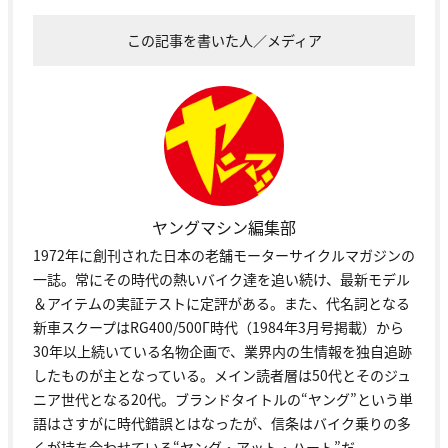
この記事を書いた人／メディア
ヤングマシン編集部
1972年に創刊された日本の老舗モーターサイクルマガジンの
一誌。常にその時代の熱いバイク達を追い続け、最新モデル
＆アイテムの実証テストに定評がある。また、代名詞となる
新車スクープはRG400/500Γ時代（1984年3月号掲載）から
30年以上続いている名物企画で、業界内の生情報を独自追跡
したものが主となっている。メイン読者層は50代とそのジュ
ニア世代となる20代。ブランドタイトルの“ヤング”という単
語はさすがに時代錯誤とはなったが、信条はバイク乗りの多
くが持ち合わせている“ヤング・アット・ハート”だ。