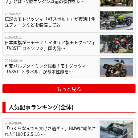
ノ」とは？V型エンジン以前の傑作をレ…
2025/02/27
伝説のモトグッツィ「V7スポルト」が復活!! 倒
立フォークなどを装備して2/…
2025/02/11
日本国旗がモチーフ！ イタリア製モトグッツィ
「V85TT ロッソフジ」国内発…
2024/08/14
可変バルブタイミング搭載!! モトグッツィ
「V85TTトラベル」が基本性能を…
もっと見る
人気記事ランキング(全体)
2026/08/06
「いくらなんでも大げさ過ぎ…」BMWに嘲笑さ
れた“190 E 2.5-16 …