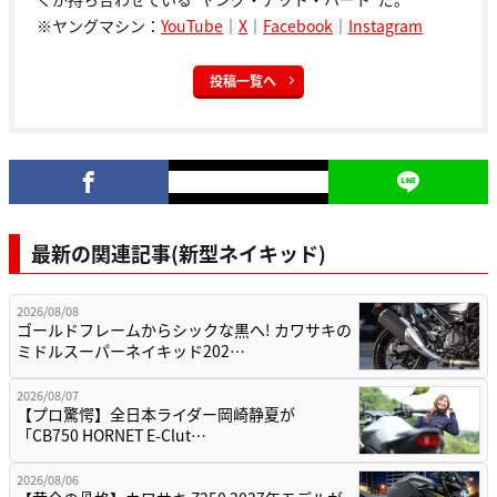
※ヤングマシン：
YouTube
｜
X
｜
Facebook
｜
Instagram
投稿一覧へ
最新の関連記事(新型ネイキッド)
2026/08/08
ゴールドフレームからシックな黒へ! カワサキの
ミドルスーパーネイキッド202…
2026/08/07
【プロ驚愕】全日本ライダー岡崎静夏が
「CB750 HORNET E-Clut…
2026/08/06