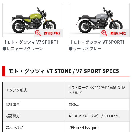
画像(14枚)
画像(14枚)
【モト・グッツィ V7 SPORT】
【モト・グッツィ V7 SPORT】
●レニャーノグリーン
●ラーリオグレー
モト・グッツィ V7 STONE / V7 SPORT SPECS
4ストローク 空冷90°V型2気筒 OHV
エンジン形式
2バルブ
総排気量
853cc
最高出力
67.3HP（49.5kW） / 6900rpm
最大トルク
79Nm / 4400rpm