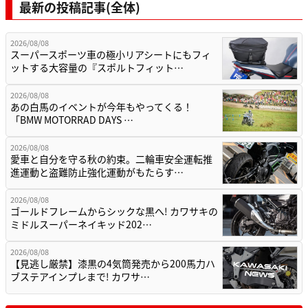
最新の投稿記事(全体)
2026/08/08
スーパースポーツ車の極小リアシートにもフィ
ットする大容量の『スポルトフィット…
2026/08/08
あの白馬のイベントが今年もやってくる！
「BMW MOTORRAD DAYS …
2026/08/08
愛車と自分を守る秋の約束。二輪車安全運転推
進運動と盗難防止強化運動がもたらす…
2026/08/08
ゴールドフレームからシックな黒へ! カワサキの
ミドルスーパーネイキッド202…
2026/08/08
【見逃し厳禁】漆黒の4気筒発売から200馬力ハ
ブステアインプレまで! カワサ…