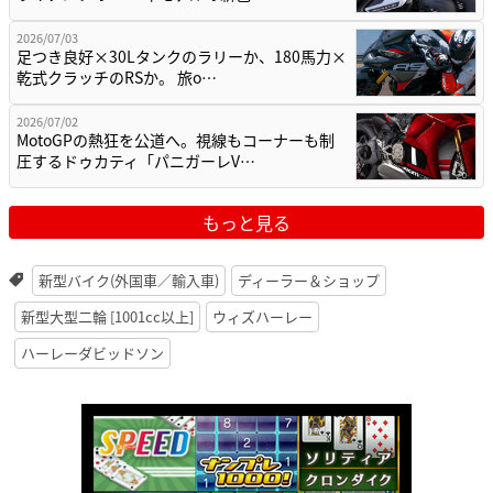
2026/07/03
足つき良好×30Lタンクのラリーか、180馬力×
乾式クラッチのRSか。 旅o…
2026/07/02
MotoGPの熱狂を公道へ。視線もコーナーも制
圧するドゥカティ「パニガーレV…
もっと見る
新型バイク(外国車／輸入車)
ディーラー＆ショップ
新型大型二輪 [1001cc以上]
ウィズハーレー
ハーレーダビッドソン