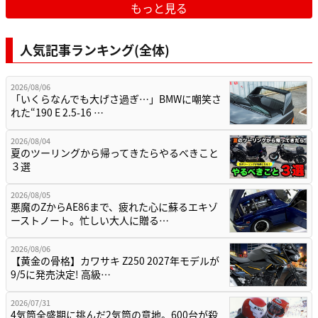
もっと見る
人気記事ランキング(全体)
2026/08/06
「いくらなんでも大げさ過ぎ…」BMWに嘲笑さ
れた“190 E 2.5-16 …
2026/08/04
夏のツーリングから帰ってきたらやるべきこと
３選
2026/08/05
悪魔のZからAE86まで、疲れた心に蘇るエキゾ
ーストノート。忙しい大人に贈る…
2026/08/06
【黄金の骨格】カワサキ Z250 2027年モデルが
9/5に発売決定! 高級…
2026/07/31
4気筒全盛期に挑んだ2気筒の意地。600台が殺