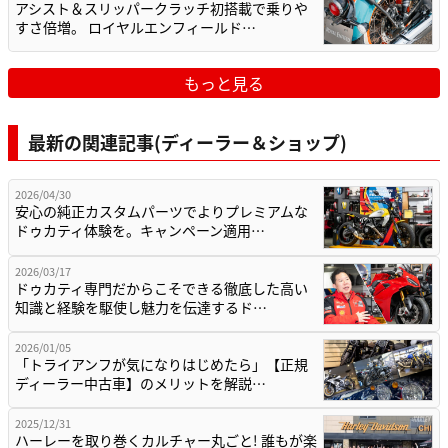
アシスト＆スリッパークラッチ初搭載で乗りや
すさ倍増。 ロイヤルエンフィールド…
もっと見る
最新の関連記事(ディーラー＆ショップ)
2026/04/30
安心の純正カスタムパーツでよりプレミアムな
ドゥカティ体験を。キャンペーン適用…
2026/03/17
ドゥカティ専門だからこそできる徹底した高い
知識と経験を駆使し魅力を伝達するド…
2026/01/05
「トライアンフが気になりはじめたら」【正規
ディーラー中古車】のメリットを解説…
2025/12/31
ハーレーを取り巻くカルチャー丸ごと! 誰もが楽