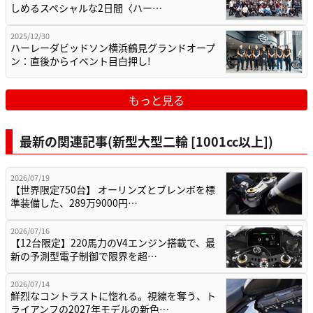
しめるスペシャルな2日間〈ハー…
2025/12/30
ハーレーダビッドソン横浜鶴見グランドオープ
ン：直後からイベント目白押し!
もっと見る
最新の関連記事(新型大型二輪 [1001cc以上])
2026/07/19
【世界限定750台】 オーリンズとブレンボを標
準装備した、289万9000円…
2026/07/16
【12台限定】220馬力のV4エンジン搭載で、最
新の予測型電子制御で限界を超…
2026/07/14
鮮烈なコントラストに惚れる。視線を奪う、ト
ライアンフの2027年モデルの新色…