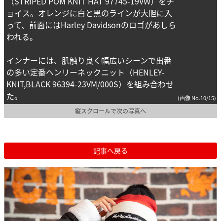
（STRIPED POM KNIT HAT 97745-19VW）をチ
ョイス。オレンジに白と黒のラインが大胆に入
って、前面にはHarley Davidsonのロゴがあしら
われる。
インナーには、肌触り良く幅広いシーンで出番
の多い定番ヘンリーネックニット（HENLEY-
KNIT,BLACK 96394-23VM/000S）を組み合わせ
た。
(画像 No.10/15)
縦スクロールで次の写真へ
記事へ戻る