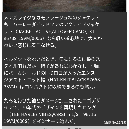
メンズライクなカモフラージュ柄のジャケット
も、ハーレーダビッドソンのアクティブジャケ
ット（JACKET-ACTIVE,ALLOVER CAMO,TXT
96739-19VM/000S）なら軽い着心地で、大人か
わいい感じに着こなせる。
ヘルメットを脱いだとき、気になるのは髪のス
タイル崩れだが、帽子があれば心配なし。側面
にバー＆シールドのH-Dロゴが入ったエンスー
ジアスト・ニット帽（HAT-KNIT,BLACK 97658-
23VM）はコンパクトに収納できるのも魅力。
丸みを帯びた袖とダメージ加工されたロゴデザ
インで、70年代のデザインを再現したロング
T（TEE-HARLEY VIBES,VARSITY,L/S 96715-
19VM/000S）をインナーに選んだ。
(画像 No.13/15)