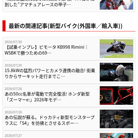
到した”アマチュアレースの甲子…
最新の関連記事(新型バイク(外国車／輸入車))
2026/07/30
【試乗インプレ】ビモータ KB998 Rimini｜
WSBKで勝つための69…
2026/07/29
15.8kWの猛烈パワーとカメラ連携の融合! 街乗
りからサーキット走行までこ…
2026/07/28
あの50cc名車が電動で完全復活! ホンダ新型
「ズーマーe:」2026年モデ…
2026/07/28
あの伝説が蘇る。ドゥカティ新型モンスタープ
ラスに「S4」を彷彿とさせるスポー…
2026/07/27