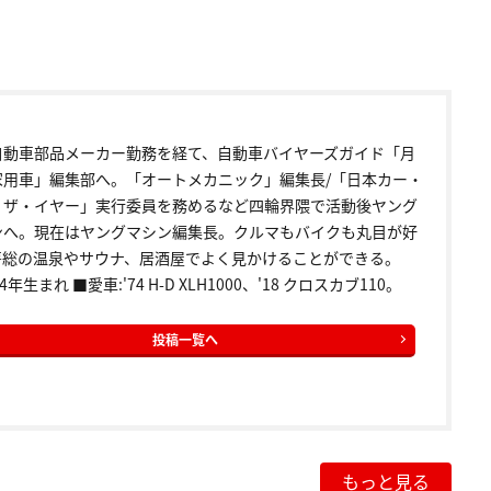
自動車部品メーカー勤務を経て、自動車バイヤーズガイド「月
家用車」編集部へ。「オートメカニック」編集長/「日本カー・
・ザ・イヤー」実行委員を務めるなど四輪界隈で活動後ヤング
ンへ。現在はヤングマシン編集長。クルマもバイクも丸目が好
房総の温泉やサウナ、居酒屋でよく見かけることができる。
4年生まれ ■愛車:'74 H-D XLH1000、'18 クロスカブ110。
投稿一覧へ
もっと見る