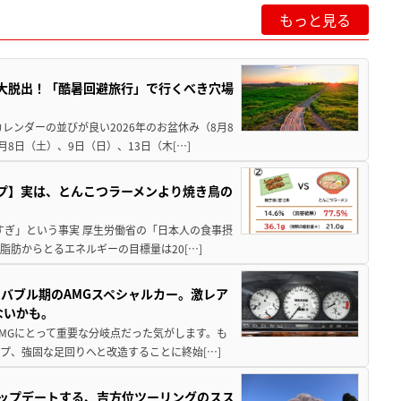
もっと見る
”を大脱出！「酷暑回避旅行」で行くべき穴場
レンダーの並びが良い2026年のお盆休み（8月8
8日（土）、9日（日）、13日（木[…]
プ】実は、とんこつラーメンより焼き鳥の
すぎ」という事実 厚生労働省の「日本人の食事摂
脂肪からとるエネルギーの目標量は20[…]
バブル期のAMGスペシャルカー。激レア
ないかも。
AMGにとって重要な分岐点だった気がします。も
プ、強固な足回りへと改造することに終始[…]
アップデートする、吉方位ツーリングのスス