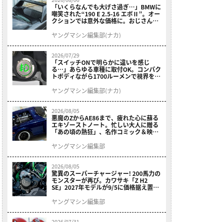
「いくらなんでも大げさ過ぎ…」BMWに
嘲笑された“190 E 2.5-16 エボⅡ”。オー
クションでは意外な価格に。おじさん達
が少年だった頃の憧れのクルマを深堀り
ヤングマシン編集部(ナカ)
2026/07/29
「スイッチONで明らかに違いを感じ
る…」あらゆる車種に取付OK。コンパク
トボディながら1700ルーメンで視界を確
保する［デイトナ・LEDフォグランプユ
ニット プレシャスレイ スモール］
ヤングマシン編集部(ナカ)
2026/08/05
悪魔のZからAE86まで、疲れた心に蘇る
エキゾーストノート。忙しい大人に贈る
「あの頃の熱狂」、名作コミック＆映画
の愛機たちが東京駅地下に期間限定で集
結！
ヤングマシン編集部
2026/08/05
驚異のスーパーチャージャー! 200馬力の
モンスターが再び。カワサキ「Z H2
SE」2027年モデルが9/5に価格据え置き
で発売
ヤングマシン編集部
2026/07/31