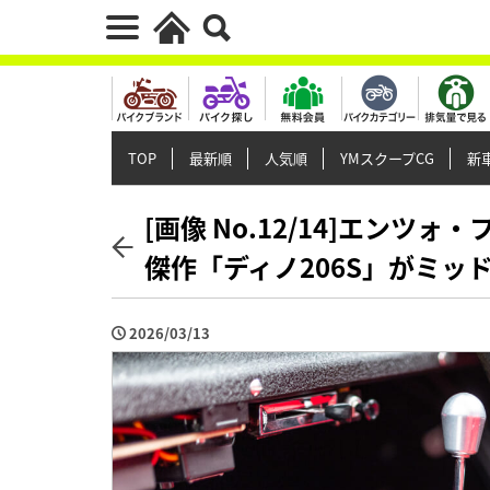
TOP
最新順
人気順
YMスクープCG
新車
[画像 No.12/14]エン
傑作「ディノ206S」がミッ
2026/03/13