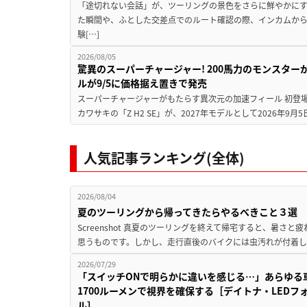
「途切れない会話」が、ツーリングの景色をさらに鮮やかにす
た瞬間や、ふとした交差点でのルート確認の際、インカムか
験[…]
2026/08/05
驚異のスーパーチャージャー! 200馬力のモンスターが再
ルが9/5に価格据え置きで発売
スーパーチャージャーがもたらす異次元の加速フィール 初登
カワサキの「Z H2 SE」が、2027年モデルとして2026年9月
人気記事ランキング(全体)
2026/08/04
夏のツーリングから帰ってきたらやるべきこと３選
Screenshot 真夏のツーリングを終えて帰宅すると、暑さ
思うものです。しかし、走行直後のバイクには虫汚れが付着し
2026/07/29
「スイッチONで明らかに違いを感じる…」あらゆる
1700ルーメンで視界を確保する［デイトナ・LEDフ
ル］