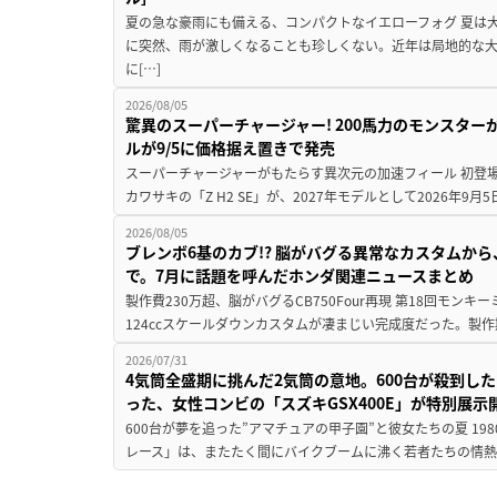
夏の急な豪雨にも備える、コンパクトなイエローフォグ 夏は
に突然、雨が激しくなることも珍しくない。近年は局地的な
に[…]
2026/08/05
驚異のスーパーチャージャー! 200馬力のモンスターが再
ルが9/5に価格据え置きで発売
スーパーチャージャーがもたらす異次元の加速フィール 初登
カワサキの「Z H2 SE」が、2027年モデルとして2026年9月
2026/08/05
ブレンボ6基のカブ!? 脳がバグる異常なカスタムから、
で。7月に話題を呼んだホンダ関連ニュースまとめ
製作費230万超、脳がバグるCB750Four再現 第18回モンキー
124ccスケールダウンカスタムが凄まじい完成度だった。製作
2026/07/31
4気筒全盛期に挑んだ2気筒の意地。600台が殺到し
った、女性コンビの「スズキGSX400E」が特別展示
600台が夢を追った”アマチュアの甲子園”と彼女たちの夏 19
レース」は、またたく間にバイクブームに沸く若者たちの情熱の