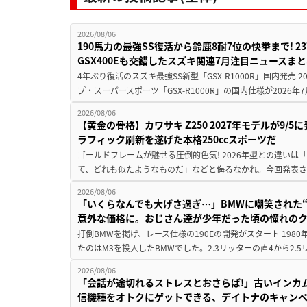
2026/08/06
190馬力の最強SS復活から鈴鹿8耐7位の快挙まで! 
GSX400Eも交錯したスズキ関連7月注目ニュースま
4年ぶり復活のスズキ最強SS新型「GSX-R1000R」国内発売
プ・スーパースポーツ「GSX-R1000R」の国内仕様が2026年7
2026/08/06
【黄金の骨格】カワサキ Z250 2027年モデルが9/
ラフィック刷新を遂げた本格250ccスポーツだ
ゴールドフレームが魅せる圧倒的色気! 2026年型との違いは「
て、どれも似たようなものだ」などと侮るなかれ。今回発表されたカ
2026/08/06
「いくらなんでも大げさ過ぎ…」BMWに嘲笑された“190
意外な価格に。おじさん達が少年だった頃の憧れの
打倒BMWを掲げ、レース仕様の190Eの開発がスタート 19
たのはM3を投入したBMWでした。2.3リッターの直4から2.
2026/08/06
「会話が途切れるストレスとおさらば!」古いインカ
信機種をオトクにゲットできる、デイトナのキャン