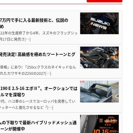
237万円で手に入る最新技術と、伝説の
とめ
 2022年の生産終了から4年、スズキのフラッグシッ
月17日に発売さ[…]
5に発売決定! 高級感を極めたツートーンとグ
骨格」にあり! 「250ccクラスのネイキッドなん
ワサキのZ250の2027[…]
 E 2.5-16 エボⅡ”。オークションでは
クルマを深堀り
80年代、ハコ車のレースでヨーロッパを席巻してい
5リッターへと進化させるなど「[…]
ムの下取りで最新ハイブリッドメッシュ通
ペーンが開催中