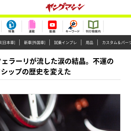
[日本車]
新車[外国車]
試乗インプレ
用品
カスタム＆パー
ツォ・フェラーリが流した涙の結晶。不運の
ドシップの歴史を変えた