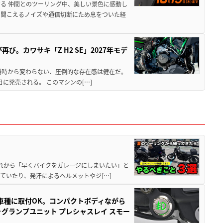
る 仲間とのツーリング中、美しい景色に感動し
ら聞こえるノイズや通信切断にため息をついた経
び。カワサキ「Z H2 SE」2027年モデ
場時から変わらない、圧倒的な存在感は健在だ。
5日に発売される。 このマシンの[…]
と疲れから「早くバイクをガレージにしまいたい」と
ていたり、発汗によるヘルメットやジ[…]
車種に取付OK。コンパクトボディながら
ォグランプユニット プレシャスレイ スモー