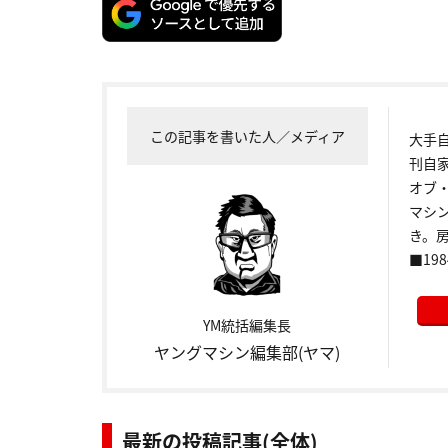
この記事を書いた人／メディア
大手
刊自
オブ
マシ
き。
■198
YM統括編集長
ヤングマシン編集部(ヤマ)
最新の投稿記事(全体)