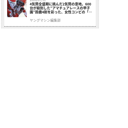
4気筒全盛期に挑んだ2気筒の意地。600
台が殺到した”アマチュアレースの甲子
園”鈴鹿4耐を彩った、女性コンビの「ス
ズキGSX400E」が特別展示開始
ヤングマシン編集部