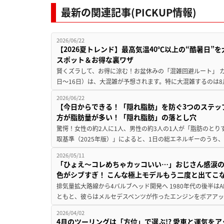
最新の関連記事(PICKUP情報)
2026/06/22
【2026夏トレンド】最高気温40℃以上の“酷暑日
スポット＆お得な裏ワザ
賢くズラして、お得に涼む！お盆休みの「混雑回避ルート」 カ
日〜16日）は、大混雑が予想されます。特に大混雑するのは8月
2026/06/22
【今日からできる！「隠れ脂肪」を防ぐ3つのステッ
方が脂肪量が多い！「隠れ脂肪」の落とし穴
驚愕！女性の約2人に1人、男性の約3人の1人が「脂肪のとり
取基準（2025年版）」によると、1日の総エネルギーのうち、
2026/05/11
「ひょえ〜コレめちゃカッコいい…」おじさん感涙の
色がシブすぎ！ こんな極上モデルもう二度と出てこ
排気量拡大路線から4バルブヘッド開発へ 1980年代の後半は
ともと、彼らはメルセデスベンツが作ったエンジンをボアアッ
2026/04/02
4月のツーリングは「方位」で選ぶ!? 愛車と運気を