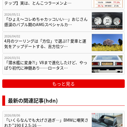
テップ】実は、とんこつラーメンよ…
2026/05/11
「ひょえ〜コレめちゃカッコいい…」おじさん
感涙のバブル期のAMGスペシャルカ…
2026/04/02
4月のツーリングは「方位」で選ぶ!? 愛車と運
気をアップデートする、吉方位ツ…
2026/03/31
「潜水艦に変身?!」V8まで進化したけど、やっ
ぱり初代に神髄あり……ロータス…
もっと見る
最新の関連記事(hdn)
2026/08/06
「いくらなんでも大げさ過ぎ…」BMWに嘲笑さ
れた“190 E 2.5-16 …