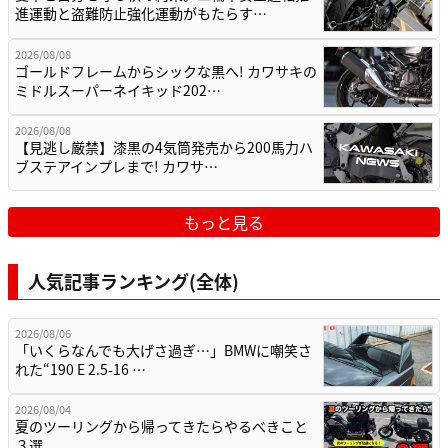
進運動と盗難防止強化運動がもたらす…
2026/08/08
ゴールドフレームからシックな黒へ! カワサキの
ミドルスーパーネイキッド202…
2026/08/08
【見逃し厳禁】漆黒の4気筒発売から200馬力ハ
ブステアインプレまで! カワサ…
もっと見る
人気記事ランキング(全体)
2026/08/06
「いくらなんでも大げさ過ぎ…」BMWに嘲笑さ
れた“190 E 2.5-16 …
2026/08/04
夏のツーリングから帰ってきたらやるべきこと
３選