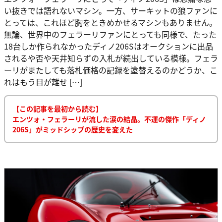
い抜きでは語れないマシン。一方、サーキットの狼ファンに
とっては、これほど胸をときめかせるマシンもありません。
無論、世界中のフェラーリファンにとっても同様で、たった
18台しか作られなかったディノ206Sはオークションに出品
されるや否や天井知らずの入札が続出している模様。フェラ
ーリがまたしても落札価格の記録を塗替えるのかどうか、こ
れはもう目が離せ […]
【この記事を最初から読む】
エンツォ・フェラーリが流した涙の結晶。不運の傑作「ディノ
206S」がミッドシップの歴史を変えた