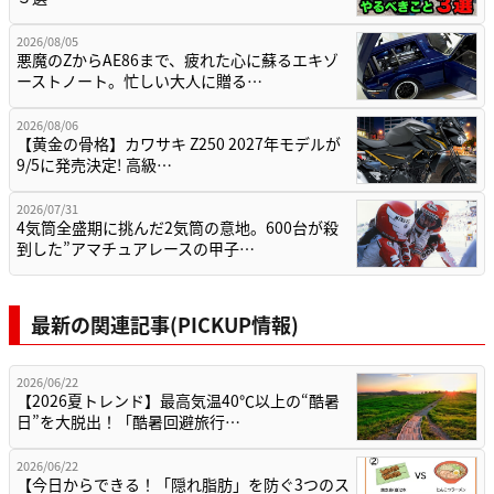
2026/08/05
悪魔のZからAE86まで、疲れた心に蘇るエキゾ
ーストノート。忙しい大人に贈る…
2026/08/06
【黄金の骨格】カワサキ Z250 2027年モデルが
9/5に発売決定! 高級…
2026/07/31
4気筒全盛期に挑んだ2気筒の意地。600台が殺
到した”アマチュアレースの甲子…
最新の関連記事(PICKUP情報)
2026/06/22
【2026夏トレンド】最高気温40℃以上の“酷暑
日”を大脱出！「酷暑回避旅行…
2026/06/22
【今日からできる！「隠れ脂肪」を防ぐ3つのス