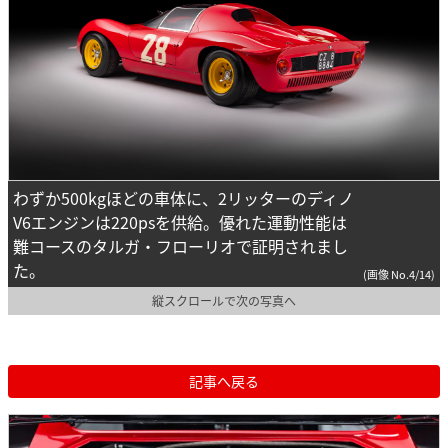
わずか500kgほどの車体に、2リッターのディノ
V6エンジンは220psを供給。優れた運動性能は
難コースのタルガ・フローリオで証明されまし
た。
(画像 No.4/14)
縦スクロールで次の写真へ
記事へ戻る