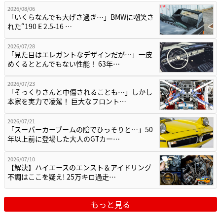
2026/08/06
「いくらなんでも大げさ過ぎ…」BMWに嘲笑さ
れた“190 E 2.5-16 …
2026/07/28
「見た目はエレガントなデザインだが…」一皮
めくるととんでもない性能！ 63年…
2026/07/23
「そっくりさんと中傷されることも…」しかし
本家を実力で凌駕！ 巨大なフロント…
2026/07/21
「スーパーカーブームの陰でひっそりと…」50
年以上前に登場した大人のGTカー…
2026/07/10
【解決】ハイエースのエンスト＆アイドリング
不調はここを疑え! 25万キロ過走…
もっと見る