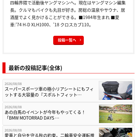
四輪界隈で活動後ヤングマシンへ。現在はヤングマシン編集
長。クルマもバイクも丸目が好き。房総の温泉やサウナ、居
酒屋でよく見かけることができる。■1984年生まれ ■愛
車:'74 H-D XLH1000、'18 クロスカブ110。
投稿一覧へ
最新の投稿記事(全体)
2026/08/08
スーパースポーツ車の極小リアシートにもフィ
ットする大容量の『スポルトフィット…
2026/08/08
あの白馬のイベントが今年もやってくる！
「BMW MOTORRAD DAYS …
2026/08/08
愛車と自分を守る秋の約束。二輪車安全運転推