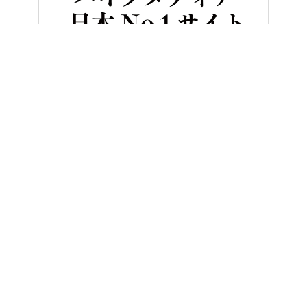
HOME
クルマ／自動車
エンツォ・フェラーリが流した涙の結晶。
ヤングマシンとは？
ご利用案内
執筆／編集メンバー
プライバシーポリシー
運営会社
お問い合せ
Copyright ©
NAIGAI PUBLISHING CO.,LTD.
All rights reserved.