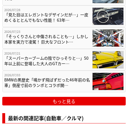
2026/07/28
「見た目はエレガントなデザインだが…」一皮
めくるととんでもない性能！ 63年…
2026/07/23
「そっくりさんと中傷されることも…」しかし
本家を実力で凌駕！ 巨大なフロント…
2026/07/21
「スーパーカーブームの陰でひっそりと…」50
年以上前に登場した大人のGTカー…
2026/07/03
BMWの黒歴史「鳴かず飛ばずだった46年前の名
車」倒産寸前のランボとコラボ開…
もっと見る
最新の関連記事(自動車／クルマ)