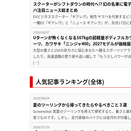
スクーターがシフトダウンの時代へ!? 幻の名車に電
ハ注目ニュース総まとめ
EVビジネススクーター「ギアレヴ」発売 ヤマハを代表するビ
一種EV「ギアレヴ」と「ニュース ギアレヴ」が、先月17日に
2026/08/07
Uターンが怖くなくなる167kgの超軽量ボディフルカ
ーツ、カワサキ「ニンジャ400」2027モデルが価格据
大型の重さと250の非力さに悩むあなたへ贈るスポーツツアラ
したり、高速道路の登り坂や追い越しで「もう少しパワーが
[…]
人気記事ランキング(全体)
2026/08/04
夏のツーリングから帰ってきたらやるべきこと３選
Screenshot 真夏のツーリングを終えて帰宅すると、暑さ
思うものです。しかし、走行直後のバイクには虫汚れが付着し
2026/07/29