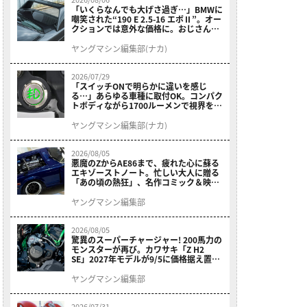
「いくらなんでも大げさ過ぎ…」BMWに
嘲笑された“190 E 2.5-16 エボⅡ”。オー
クションでは意外な価格に。おじさん達
が少年だった頃の憧れのクルマを深堀り
ヤングマシン編集部(ナカ)
2026/07/29
「スイッチONで明らかに違いを感じ
る…」あらゆる車種に取付OK。コンパク
トボディながら1700ルーメンで視界を確
保する［デイトナ・LEDフォグランプユ
ニット プレシャスレイ スモール］
ヤングマシン編集部(ナカ)
2026/08/05
悪魔のZからAE86まで、疲れた心に蘇る
エキゾーストノート。忙しい大人に贈る
「あの頃の熱狂」、名作コミック＆映画
の愛機たちが東京駅地下に期間限定で集
結！
ヤングマシン編集部
2026/08/05
驚異のスーパーチャージャー! 200馬力の
モンスターが再び。カワサキ「Z H2
SE」2027年モデルが9/5に価格据え置き
で発売
ヤングマシン編集部
2026/07/31