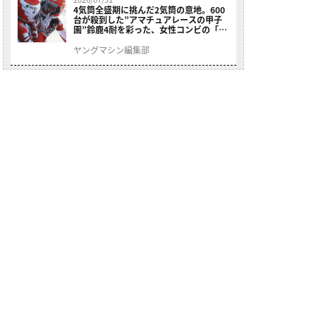
4気筒全盛期に挑んだ2気筒の意地。600
台が殺到した”アマチュアレースの甲子
園”鈴鹿4耐を彩った、女性コンビの「ス
ズキGSX400E」が特別展示開始
ヤングマシン編集部