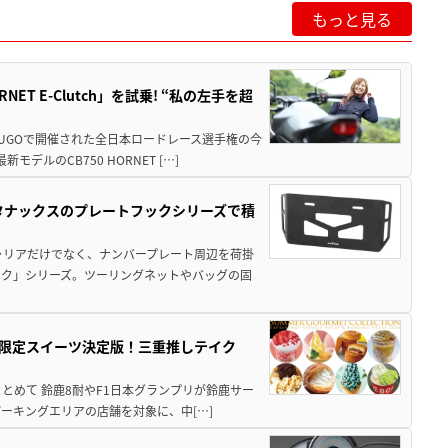
もっと見る
T E-Clutch」を試乗! “私の左手を超
SUGOで開催された全日本ロードレース選手権の今
ルのCB750 HORNET […]
！タナックスのプレートフックシリーズで積
ャリアだけでなく、ナンバープレート周辺を荷掛
ック」シリーズ。ツーリングネットやバッグの固
メ＆限定スイーツ決定版！三重推しテイク
もまとめて 鈴鹿8耐やF1日本グランプリが鈴鹿サー
ーキングエリアの店舗を対象に、中[…]