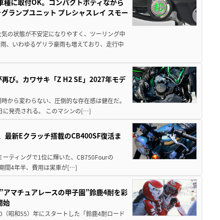
車種に取付OK。コンパクトボディながら
ォグランプユニット プレシャスレイ スモー
大気の状態が不安定になりやすく、ツーリング中
大雨、いわゆるゲリラ豪雨も増えており、走行中
び。カワサキ「Z H2 SE」2027年モデ
場時から変わらない、圧倒的な存在感は健在だ。
5日に発売される。 このマシンの[…]
最新Eクラッチ搭載のCB400SF復活ま
ミーティングで1位に輝いた、CB750Fourの
期間4年半、費用は実車が[…]
た”アマチュアレースの甲子園”鈴鹿4耐を彩
開始
80（昭和55）年にスタートした「鈴鹿4耐ロード