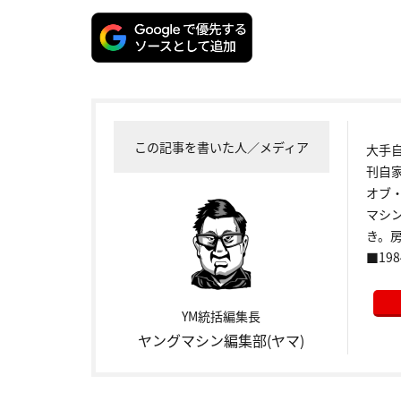
この記事を書いた人／メディア
大手
刊自
オブ
マシ
き。
■198
YM統括編集長
ヤングマシン編集部(ヤマ)