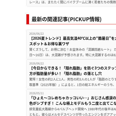
レース」は、またたく間にバイクブームに沸く若者たちの情熱の
最新の関連記事(PICKUP情報)
2026/06/22
【2026夏トレンド】最高気温40℃以上の“酷暑日
スポット＆お得な裏ワザ
賢くズラして、お得に涼む！お盆休みの「混雑回避ルート」 カ
日〜16日）は、大混雑が予想されます。特に大混雑するのは8月
2026/06/22
【今日からできる！「隠れ脂肪」を防ぐ3つのステッ
方が脂肪量が多い！「隠れ脂肪」の落とし穴
驚愕！女性の約2人に1人、男性の約3人の1人が「脂肪のとり
取基準（2025年版）」によると、1日の総エネルギーのうち、
2026/05/11
「ひょえ〜コレめちゃカッコいい…」おじさん感涙の
色がシブすぎ！ こんな極上モデルもう二度と出てこ
排気量拡大路線から4バルブヘッド開発へ 1980年代の後半は
ともと、彼らはメルセデスベンツが作ったエンジンをボアアッ