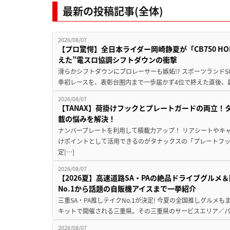
最新の投稿記事(全体)
2026/08/07
【プロ驚愕】全日本ライダー岡崎静夏が「CB750 HORNE
えた”電スロ協調シフトダウンの衝撃
滑らかシフトダウンにプロレーサーも嫉妬!? スポーツランド
季初レースを、表彰台圏内まで一歩届かず4位で終えた直後、最新モデ
2026/08/07
【TANAX】荷掛けフックとプレートガードの両立
載の悩みを解決！
ナンバープレートを利用して積載力アップ！ リアシートやキ
けポイントとして活用できるのがタナックスの「プレートフ
定[…]
2026/08/07
【2026夏】高速道路SA・PAの絶品ドライブグル
No.1から話題の自販機アイスまで一挙紹介
三重SA・PA推しテイクNo.1が決定! 今夏の全国推しグルメ
キットで開催される三重県。その三重県のサービスエリア／パ
2026/08/07