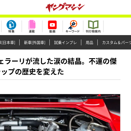
[日本車]
新車[外国車]
試乗インプレ
用品
カスタム＆パー
ォ・フェラーリが流した涙の結晶。不運の傑
シップの歴史を変えた