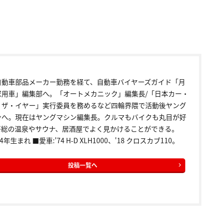
自動車部品メーカー勤務を経て、自動車バイヤーズガイド「月
家用車」編集部へ。「オートメカニック」編集長/「日本カー・
・ザ・イヤー」実行委員を務めるなど四輪界隈で活動後ヤング
ンへ。現在はヤングマシン編集長。クルマもバイクも丸目が好
房総の温泉やサウナ、居酒屋でよく見かけることができる。
4年生まれ ■愛車:'74 H-D XLH1000、'18 クロスカブ110。
投稿一覧へ