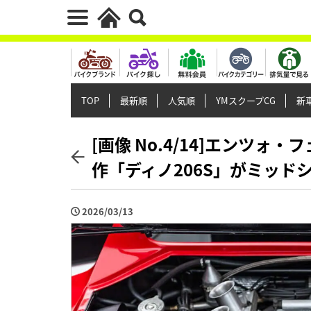
TOP
最新順
人気順
YMスクープCG
新車
[画像 No.4/14]エンツ
作「ディノ206S」がミッド
2026/03/13