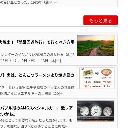
受け皿となった。1980年代後半[…]
もっと見る
”を大脱出！「酷暑回避旅行」で行くべき穴場
レンダーの並びが良い2026年のお盆休み（8月8
8日（土）、9日（日）、13日（木[…]
プ】実は、とんこつラーメンより焼き鳥の
すぎ」という事実 厚生労働省の「日本人の食事摂
脂肪からとるエネルギーの目標量は20[…]
バブル期のAMGスペシャルカー。激レア
ないかも。
AMGにとって重要な分岐点だった気がします。も
プ、強固な足回りへと改造することに終始[…]