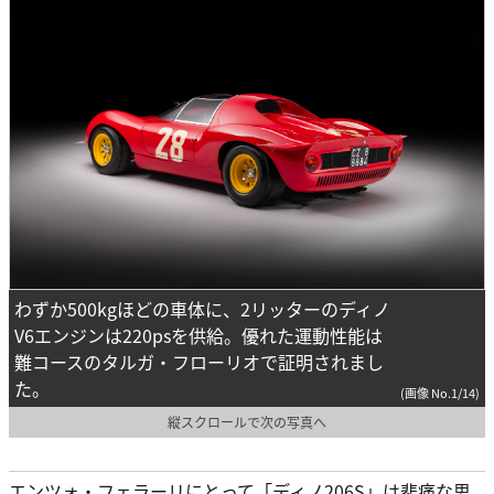
わずか500kgほどの車体に、2リッターのディノ
V6エンジンは220psを供給。優れた運動性能は
難コースのタルガ・フローリオで証明されまし
た。
(画像 No.1/14)
縦スクロールで次の写真へ
エンツォ・フェラーリにとって「ディノ206S」は悲痛な思