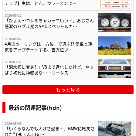
テップ】実は、とんこつラーメンよ…
2026/05/11
「ひょえ〜コレめちゃカッコいい…」おじさん
感涙のバブル期のAMGスペシャルカ…
2026/04/02
4月のツーリングは「方位」で選ぶ!? 愛車と運
気をアップデートする、吉方位ツ…
2026/03/31
「潜水艦に変身?!」V8まで進化したけど、やっ
ぱり初代に神髄あり……ロータス…
もっと見る
最新の関連記事(hdn)
2026/08/06
「いくらなんでも大げさ過ぎ…」BMWに嘲笑さ
れた“190 E 2.5-16 …