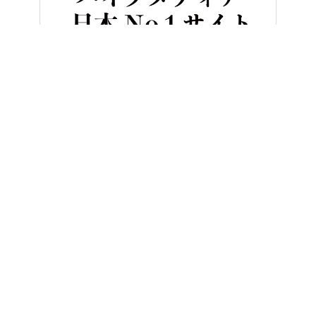
HOME
クルマ／自動車
エンツォ・フェラーリが流した涙の結晶。
ヤングマシンとは？
ご利用案内
執筆／編集メンバー
プライバシーポリシー
運営会社
お問い合せ
Copyright ©
NAIGAI PUBLISHING CO.,LTD.
All rights reserved.