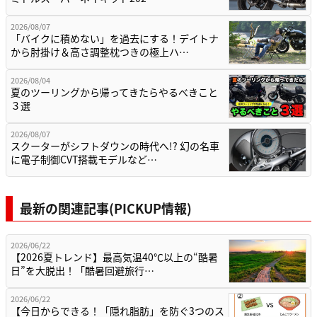
2026/08/07
「バイクに積めない」を過去にする！デイトナ
から肘掛け＆高さ調整枕つきの極上ハ…
2026/08/04
夏のツーリングから帰ってきたらやるべきこと
３選
2026/08/07
スクーターがシフトダウンの時代へ!? 幻の名車
に電子制御CVT搭載モデルなど…
最新の関連記事(PICKUP情報)
2026/06/22
【2026夏トレンド】最高気温40℃以上の“酷暑
日”を大脱出！「酷暑回避旅行…
2026/06/22
【今日からできる！「隠れ脂肪」を防ぐ3つのス