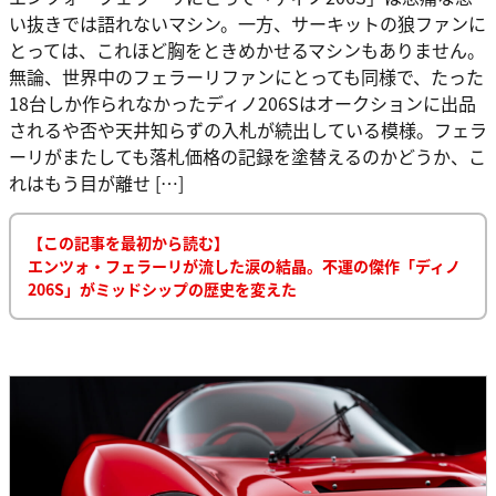
い抜きでは語れないマシン。一方、サーキットの狼ファンに
とっては、これほど胸をときめかせるマシンもありません。
無論、世界中のフェラーリファンにとっても同様で、たった
18台しか作られなかったディノ206Sはオークションに出品
されるや否や天井知らずの入札が続出している模様。フェラ
ーリがまたしても落札価格の記録を塗替えるのかどうか、こ
れはもう目が離せ […]
【この記事を最初から読む】
エンツォ・フェラーリが流した涙の結晶。不運の傑作「ディノ
206S」がミッドシップの歴史を変えた