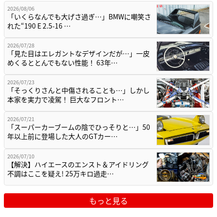
2026/08/06
「いくらなんでも大げさ過ぎ…」BMWに嘲笑さ
れた“190 E 2.5-16 …
2026/07/28
「見た目はエレガントなデザインだが…」一皮
めくるととんでもない性能！ 63年…
2026/07/23
「そっくりさんと中傷されることも…」しかし
本家を実力で凌駕！ 巨大なフロント…
2026/07/21
「スーパーカーブームの陰でひっそりと…」50
年以上前に登場した大人のGTカー…
2026/07/10
【解決】ハイエースのエンスト＆アイドリング
不調はここを疑え! 25万キロ過走…
もっと見る