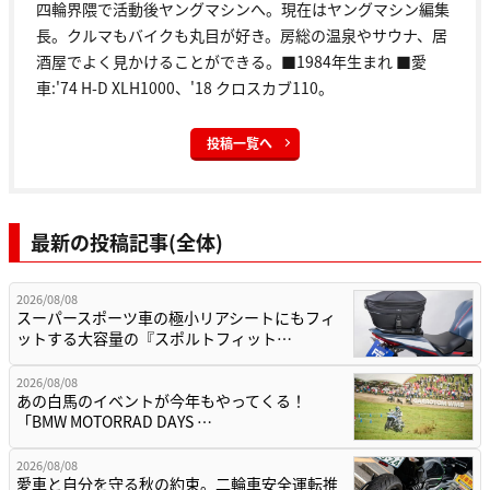
四輪界隈で活動後ヤングマシンへ。現在はヤングマシン編集
長。クルマもバイクも丸目が好き。房総の温泉やサウナ、居
酒屋でよく見かけることができる。■1984年生まれ ■愛
車:'74 H-D XLH1000、'18 クロスカブ110。
投稿一覧へ
最新の投稿記事(全体)
2026/08/08
スーパースポーツ車の極小リアシートにもフィ
ットする大容量の『スポルトフィット…
2026/08/08
あの白馬のイベントが今年もやってくる！
「BMW MOTORRAD DAYS …
2026/08/08
愛車と自分を守る秋の約束。二輪車安全運転推