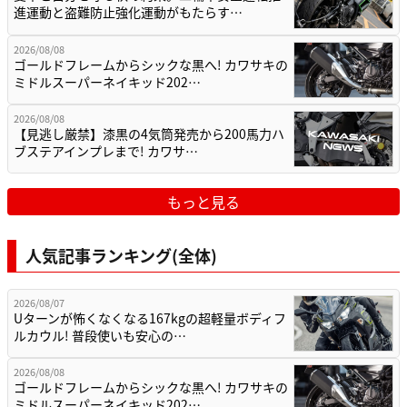
進運動と盗難防止強化運動がもたらす…
2026/08/08
ゴールドフレームからシックな黒へ! カワサキの
ミドルスーパーネイキッド202…
2026/08/08
【見逃し厳禁】漆黒の4気筒発売から200馬力ハ
ブステアインプレまで! カワサ…
もっと見る
人気記事ランキング(全体)
2026/08/07
Uターンが怖くなくなる167kgの超軽量ボディフ
ルカウル! 普段使いも安心の…
2026/08/08
ゴールドフレームからシックな黒へ! カワサキの
ミドルスーパーネイキッド202…