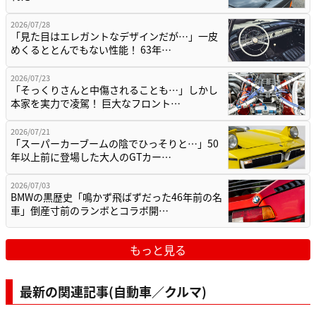
2026/07/28
「見た目はエレガントなデザインだが…」一皮
めくるととんでもない性能！ 63年…
2026/07/23
「そっくりさんと中傷されることも…」しかし
本家を実力で凌駕！ 巨大なフロント…
2026/07/21
「スーパーカーブームの陰でひっそりと…」50
年以上前に登場した大人のGTカー…
2026/07/03
BMWの黒歴史「鳴かず飛ばずだった46年前の名
車」倒産寸前のランボとコラボ開…
もっと見る
最新の関連記事(自動車／クルマ)