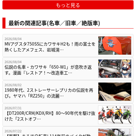
もっと見る
最新の関連記事(名車／旧車／絶版車)
2026/08/04
MVアグスタ750SSにカワサキH2も！雨の富士を
熱くしたアメフェス、岩城滉…
2026/08/04
伝説の名車・カワサキ「650-W1」が息吹き返
す。漫画『レストア！～改造車工…
2026/08/02
1980年代、2ストレーサーレプリカの伝説を再
び。ヤマハ「RZ250」の流麗…
2026/07/31
【DT200R/CRM/KDX/RH】80〜90年代を駆け抜
けた「2ストオフ…
2026/07/22