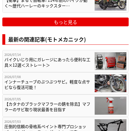
【衝撃】まるで自転車! 114年前のバイクが動
く〜歴代ハーレーのキックスター…
もっと見る
最新の関連記事(モトメカニック)
2026/07/14
バイクいじり用にガレージにあったら便利な工
具×12選＜ストレート＞
2026/07/08
インナーチューブのぶつぶつサビ。軽度な点サ
ビなら復活可能！
2026/07/05
【カタナのブラックマフラーの錆を除去】マフ
ラーのサビ取り現状最善を目指す
2026/07/03
圧倒的信頼の骨格系ペイント専門プロショッ