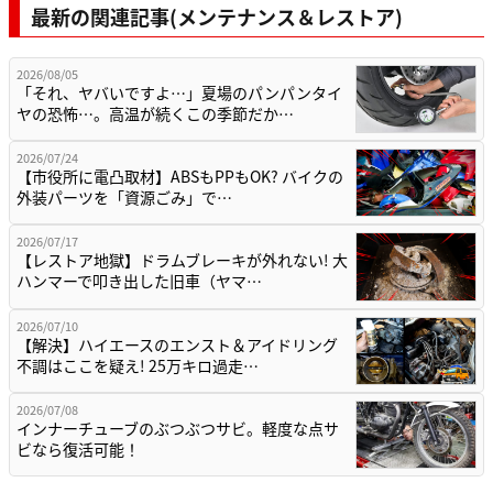
最新の関連記事(メンテナンス＆レストア)
2026/08/05
「それ、ヤバいですよ…」夏場のパンパンタイ
ヤの恐怖…。高温が続くこの季節だか…
2026/07/24
【市役所に電凸取材】ABSもPPもOK? バイクの
外装パーツを「資源ごみ」で…
2026/07/17
【レストア地獄】ドラムブレーキが外れない! 大
ハンマーで叩き出した旧車（ヤマ…
2026/07/10
【解決】ハイエースのエンスト＆アイドリング
不調はここを疑え! 25万キロ過走…
2026/07/08
インナーチューブのぶつぶつサビ。軽度な点サ
ビなら復活可能！