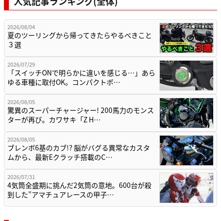
人気記事ランキング(全体)
2026/08/04
夏のツーリングから帰ってきたらやるべきこと
３選
2026/07/29
「スイッチONで明らかに違いを感じる…」あら
ゆる車種に取付OK。コンパクトボ…
2026/08/05
驚異のスーパーチャージャー! 200馬力のモンス
ターが再び。カワサキ「Z H…
2026/08/05
ブレンボ6基のカブ!? 脳がバグる異常なカスタ
ムから、最新Eクラッチ搭載のC…
2026/07/31
4気筒全盛期に挑んだ2気筒の意地。600台が殺
到した”アマチュアレースの甲子…