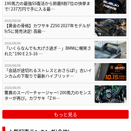
190馬力の最強SS復活から鈴鹿8耐7位の快挙ま
で! 237万円で手に入る最…
2026/08/06
【黄金の骨格】カワサキ Z250 2027年モデルが
9/5に発売決定! 高級…
2026/08/06
「いくらなんでも大げさ過ぎ…」BMWに嘲笑さ
れた“190 E 2.5-16 …
2026/08/06
「会話が途切れるストレスとおさらば!」古いイ
ンカムの下取りで最新ハイブリッド…
2026/08/05
驚異のスーパーチャージャー! 200馬力のモンス
ターが再び。カワサキ「Z H…
もっと見る