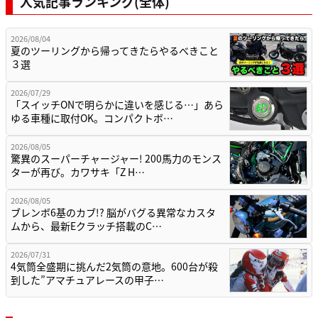
人気記事ランキング(全体)
2026/08/04
夏のツーリングから帰ってきたらやるべきこと
３選
2026/07/29
「スイッチONで明らかに違いを感じる…」あら
ゆる車種に取付OK。コンパクトボ…
2026/08/05
驚異のスーパーチャージャー! 200馬力のモンス
ターが再び。カワサキ「Z H…
2026/08/05
ブレンボ6基のカブ!? 脳がバグる異常なカスタ
ムから、最新Eクラッチ搭載のC…
2026/07/31
4気筒全盛期に挑んだ2気筒の意地。600台が殺
到した”アマチュアレースの甲子…