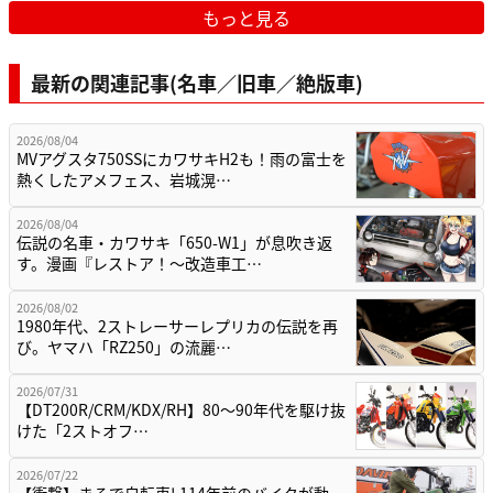
もっと見る
最新の関連記事(名車／旧車／絶版車)
2026/08/04
MVアグスタ750SSにカワサキH2も！雨の富士を
熱くしたアメフェス、岩城滉…
2026/08/04
伝説の名車・カワサキ「650-W1」が息吹き返
す。漫画『レストア！～改造車工…
2026/08/02
1980年代、2ストレーサーレプリカの伝説を再
び。ヤマハ「RZ250」の流麗…
2026/07/31
【DT200R/CRM/KDX/RH】80〜90年代を駆け抜
けた「2ストオフ…
2026/07/22