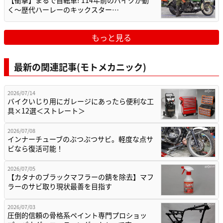
【衝撃】まるで自転車! 114年前のバイクが動
く〜歴代ハーレーのキックスター…
もっと見る
最新の関連記事(モトメカニック)
2026/07/14
バイクいじり用にガレージにあったら便利な工
具×12選＜ストレート＞
2026/07/08
インナーチューブのぶつぶつサビ。軽度な点サ
ビなら復活可能！
2026/07/05
【カタナのブラックマフラーの錆を除去】マフ
ラーのサビ取り現状最善を目指す
2026/07/03
圧倒的信頼の骨格系ペイント専門プロショッ