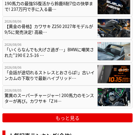
190馬力の最強SS復活から鈴鹿8耐7位の快挙ま
で! 237万円で手に入る最…
2026/08/06
【黄金の骨格】カワサキ Z250 2027年モデルが
9/5に発売決定! 高級…
2026/08/06
「いくらなんでも大げさ過ぎ…」BMWに嘲笑さ
れた“190 E 2.5-16 …
2026/08/06
「会話が途切れるストレスとおさらば!」古いイ
ンカムの下取りで最新ハイブリッド…
2026/08/05
驚異のスーパーチャージャー! 200馬力のモンス
ターが再び。カワサキ「Z H…
もっと見る