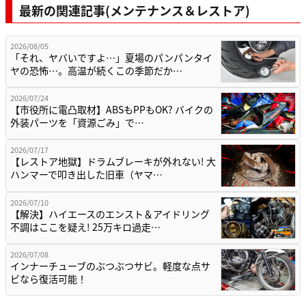
最新の関連記事(メンテナンス＆レストア)
2026/08/05
「それ、ヤバいですよ…」夏場のパンパンタイ
ヤの恐怖…。高温が続くこの季節だか…
2026/07/24
【市役所に電凸取材】ABSもPPもOK? バイクの
外装パーツを「資源ごみ」で…
2026/07/17
【レストア地獄】ドラムブレーキが外れない! 大
ハンマーで叩き出した旧車（ヤマ…
2026/07/10
【解決】ハイエースのエンスト＆アイドリング
不調はここを疑え! 25万キロ過走…
2026/07/08
インナーチューブのぶつぶつサビ。軽度な点サ
ビなら復活可能！