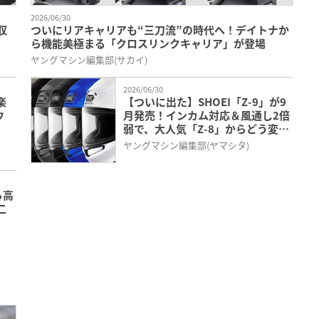
2026/06/30
収
ついにリアキャリアも“三刀流”の時代へ！デイトナか
ら機能美極まる「クロスリンクキャリア」が登場
ヤングマシン編集部(サカイ)
2026/06/30
楽
【ついに出た】SHOEI「Z-9」が9
ウ
月発売！インカム対応＆風通し2倍
弱で、大人気「Z-8」からどう変わ
きた
った？
ヤングマシン編集部(ヤマシタ)
ら高
二