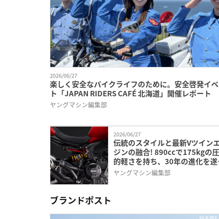
2026/06/27
楽しく安全なバイクライフのために。安全啓発イベ
ト「JAPAN RIDERS CAFÉ 北海道」開催レポート
ヤングマシン編集部
2026/06/27
伝統のスタイルと最新Vツイン
ジンの融合! 890ccで175kgの
的軽さを持ち、30年の進化を遂
たドゥカティの第5世代「モン
ヤングマシン編集部
ー・プラス」がいよいよ日本上
ブランドポスト