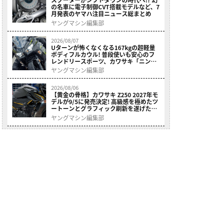
の名車に電子制御CVT搭載モデルなど、7
月発表のヤマハ注目ニュース総まとめ
ヤングマシン編集部
2026/08/07
Uターンが怖くなくなる167kgの超軽量
ボディフルカウル! 普段使いも安心のフ
レンドリースポーツ、カワサキ「ニンジ
ャ400」2027モデルが価格据え置きで
ヤングマシン編集部
9/5発売
2026/08/06
【黄金の骨格】カワサキ Z250 2027年モ
デルが9/5に発売決定! 高級感を極めたツ
ートーンとグラフィック刷新を遂げた本
格250ccスポーツだ
ヤングマシン編集部