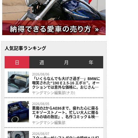
人気記事ランキング
日
週
月
年
2026/08/06
「いくらなんでも大げさ過ぎ…」BMWに
嘲笑された“190 E 2.5-16 エボⅡ”。オー
クションでは意外な価格に。おじさん達
が少年だった頃の憧れのクルマを深堀り
ヤングマシン編集部(ナカ)
2026/08/05
悪魔のZからAE86まで、疲れた心に蘇る
エキゾーストノート。忙しい大人に贈る
「あの頃の熱狂」、名作コミック＆映画
の愛機たちが東京駅地下に期間限定で集
ヤングマシン編集部
結！
2026/08/07
スクーターがシフトダウンの時代へ!? 幻