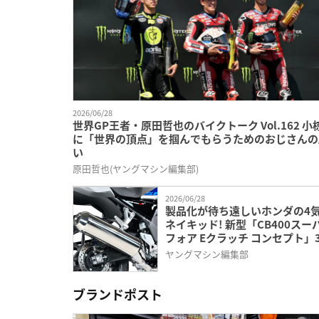
2026/06/28
世界GP王者・原田哲也のバイクトーク Vol.162 小
に「世界の頂点」を掴んでもらうためのおじさんの
い
原田哲也(ヤングマシン編集部)
2026/06/28
製品化が待ち遠しいホンダの4
ネイキッド! 新型「CB400スー
フォア Eクラッチ コンセプト」
の魅力を解説
ヤングマシン編集部
ブランドポスト