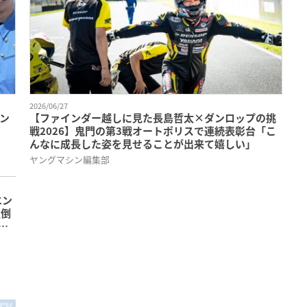
2026/06/27
ン
【ファインダー越しに見た長島哲太×ダンロップの挑
戦2026】鬼門の第3戦オートポリスで連続表彰台「こ
んなに成長した姿を見せることが出来て嬉しい」
ヤングマシン編集部
エン
圧倒
げ
スタ
陸