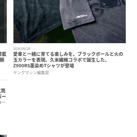
2026/06/28
椋藍
愛車と一緒に育てる楽しみを。ブラックボールと火の
願
玉カラーを表現。久米繊維コラボで誕生した、
Z900RS墨染めTシャツが登場
ヤングマシン編集部
気筒
パー
3つ