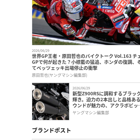
2026/06/29
世界GP王者・原田哲也のバイクトーク Vol.163 チ
GPで何が起きた？小椋藍の猛追、ホンダの復調、
てベッツェッキ出場停止の衝撃
原田哲也(ヤングマシン編集部)
2026/06/29
新型Z900RSに調和するブラッ
輝き。迫力の2本出しと品格あ
ウンドが魅力の、アクラポビッ
JMCA認証マフラーが登場
ヤングマシン編集部
ブランドポスト