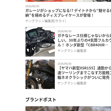
2026/06/30
ガレージがショップになる!? デイトナから“魅せる
納”を極めるディスプレイケースが登場！
ヤングマシン編集部(サカイ)
2026/06/30
ガチなレース仕様じゃないから
しい。30年ぶりの4気筒フルカ
ル！ ホンダ新型「CBR400R
FOUR」コンセプトの知ってお
ヤングマシン編集部
い3つの魅力
2026/06/30
【ヤマハ新型XSR155】通勤か
速ツーリングまでこなす万能軽
輪ネオクラシックがついに発売
ヤングマシン編集部
ブランドポスト