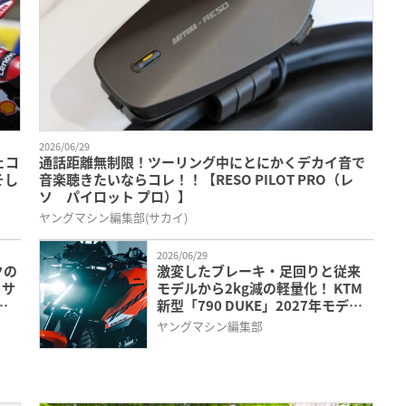
2026/06/29
ェコ
通話距離無制限！ツーリング中にとにかくデカイ音で
そし
音楽聴きたいならコレ！！【RESO PILOT PRO（レ
ソ パイロット プロ）】
ヤングマシン編集部(サカイ)
2026/06/29
クの
激変したブレーキ・足回りと従来
るサ
モデルから2kg減の軽量化！ KTM
チ
新型「790 DUKE」2027年モデル
が魅せる正当進化
ヤングマシン編集部