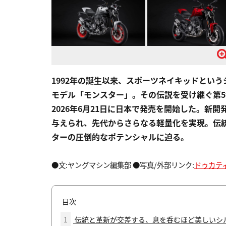
1992年の誕生以来、スポーツネイキッドとい
モデル「モンスター」。その伝説を受け継ぐ第5世
2026年6月21日に日本で発売を開始した。新
与えられ、先代からさらなる軽量化を実現。伝
ターの圧倒的なポテンシャルに迫る。
●文:ヤングマシン編集部 ●写真/外部リンク:
ドゥカテ
目次
1
伝統と革新が交差する、息を呑むほど美しいシ