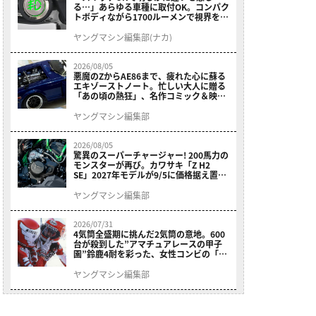
る…」あらゆる車種に取付OK。コンパク
トボディながら1700ルーメンで視界を確
保する［デイトナ・LEDフォグランプユ
ニット プレシャスレイ スモール］
ヤングマシン編集部(ナカ)
2026/08/05
悪魔のZからAE86まで、疲れた心に蘇る
エキゾーストノート。忙しい大人に贈る
「あの頃の熱狂」、名作コミック＆映画
の愛機たちが東京駅地下に期間限定で集
結！
ヤングマシン編集部
2026/08/05
驚異のスーパーチャージャー! 200馬力の
モンスターが再び。カワサキ「Z H2
SE」2027年モデルが9/5に価格据え置き
で発売
ヤングマシン編集部
2026/07/31
4気筒全盛期に挑んだ2気筒の意地。600
台が殺到した”アマチュアレースの甲子
園”鈴鹿4耐を彩った、女性コンビの「ス
ズキGSX400E」が特別展示開始
ヤングマシン編集部