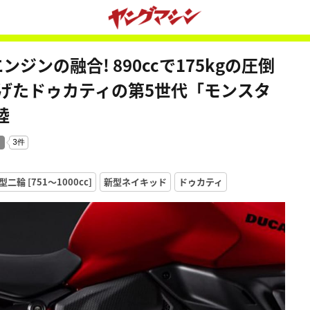
ンの融合! 890ccで175kgの圧倒
げたドゥカティの第5世代「モンスタ
陸
二輪 [751〜1000cc]
新型ネイキッド
ドゥカティ