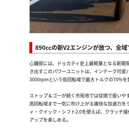
890ccの新V2エンジンが放つ、全
心臓部には、ドゥカティ史上最軽量となる新開発の8
き出すこのパワーユニットは、インテーク可変
3000rpmという低回転域で最大トルクの70%
ストップ＆ゴーが続く市街地では従順で扱いや
高回転域まで一気に吹け上がる痛快な加速力を
ィ・クイック・シフト2.0を使えば、クラッチ
アップを楽しめる。