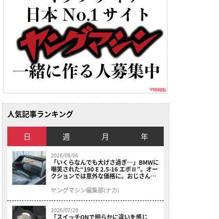
人気記事ランキング
日
週
月
年
2026/08/06
「いくらなんでも大げさ過ぎ…」BMWに
嘲笑された“190 E 2.5-16 エボⅡ”。オー
クションでは意外な価格に。おじさん達
が少年だった頃の憧れのクルマを深堀り
ヤングマシン編集部(ナカ)
2026/07/29
「スイッチONで明らかに違いを感じ