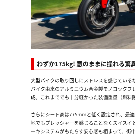
わずか175kg! 意のままに操れる
大型バイクの取り回しにストレスを感じている
バイク由来のアルミニウム合金製モノコックフレ
成。これまででも十分軽かった装備重量（燃料除
さらにシート高は775mmと低く設定され、最
地でもプレッシャーを感じることなくスイスイ
ーキシステムがもたらす安心感も相まって、街