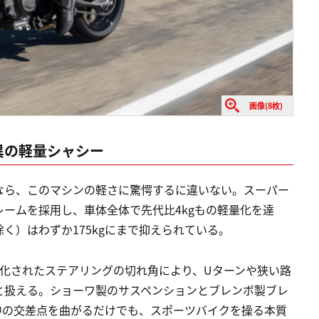
画像(8枚)
驚異の軽量シャシー
なら、このマシンの軽さに驚愕するに違いない。スーパー
ームを採用し、車体全体で先代比4kgもの軽量化を達
く）はわずか175kgにまで抑えられている。
適化されたステアリングの切れ角により、Uターンや狭い路
と扱える。ショーワ製のサスペンションとブレンボ製ブレ
中の交差点を曲がるだけでも、スポーツバイクを操る本質