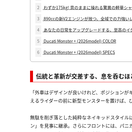
2
わずか175kg! 意のままに操れる驚異の軽量シ
3
890ccの新V2エンジンが放つ、全域での力強い
4
あなたの日常をアップグレードする、至高のイ
5
Ducati Monster + (2026model) COLOR
6
Ducati Monster + (2026model) SPECS
伝統と革新が交差する、息を呑むほ
「外車はデザインが良いけれど、ポジションが
えるライダーの前に新型モンスターを置けば、
無駄を削ぎ落とした純粋なネイキッドスタイル
ン」を見事に継承。さらにフロントには、パニガ