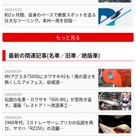
2026/07/23
約2ヶ月間、自身のペースで絶景スポットを巡る
壮大なツーリング。本州一周を目指…
もっと見る
最新の関連記事(名車／旧車／絶版車)
2026/08/04
MVアグスタ750SSにカワサキH2も！雨の富士を
熱くしたアメフェス、岩城滉…
2026/08/04
伝説の名車・カワサキ「650-W1」が息吹き返
す。漫画『レストア！～改造車工…
2026/08/02
1980年代、2ストレーサーレプリカの伝説を再
び。ヤマハ「RZ250」の流麗…