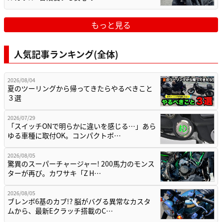
もっと見る
人気記事ランキング(全体)
2026/08/04
夏のツーリングから帰ってきたらやるべきこと
３選
2026/07/29
「スイッチONで明らかに違いを感じる…」あら
ゆる車種に取付OK。コンパクトボ…
2026/08/05
驚異のスーパーチャージャー! 200馬力のモンス
ターが再び。カワサキ「Z H…
2026/08/05
ブレンボ6基のカブ!? 脳がバグる異常なカスタ
ムから、最新Eクラッチ搭載のC…