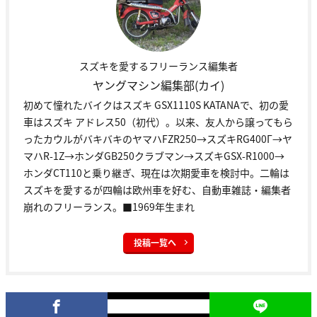
スズキを愛するフリーランス編集者
ヤングマシン編集部(カイ)
初めて憧れたバイクはスズキ GSX1110S KATANAで、初の愛
車はスズキ アドレス50（初代）。以来、友人から譲ってもら
ったカウルがバキバキのヤマハFZR250→スズキRG400Γ→ヤ
マハR-1Z→ホンダGB250クラブマン→スズキGSX-R1000→
ホンダCT110と乗り継ぎ、現在は次期愛車を検討中。二輪は
スズキを愛するが四輪は欧州車を好む、自動車雑誌・編集者
崩れのフリーランス。■1969年生まれ
投稿一覧へ