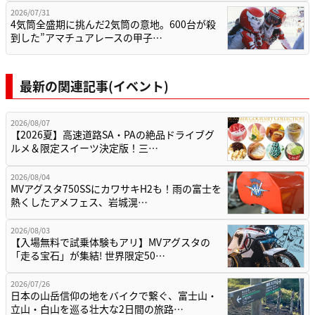
2026/07/31
4気筒全盛期に挑んだ2気筒の意地。600台が殺
到した”アマチュアレースの甲子…
最新の関連記事(イベント)
2026/08/07
【2026夏】高速道路SA・PAの絶品ドライブグ
ルメ＆限定スイーツ決定版！三…
2026/08/04
MVアグスタ750SSにカワサキH2も！雨の富士を
熱くしたアメフェス、岩城滉…
2026/08/03
【入場無料で試乗体験もアリ】MVアグスタの
「走る宝石」が集結! 世界限定50…
2026/07/26
日本の山岳信仰の地をバイクで繋ぐ、富士山・
立山・白山を巡る壮大な2日間の旅路…