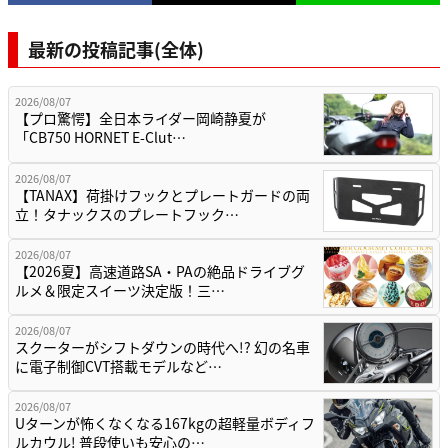
最新の投稿記事(全体)
2026/08/07
【プロ驚愕】全日本ライダー岡崎静夏が
「CB750 HORNET E-Clut…
2026/08/07
【TANAX】荷掛けフックとプレートガードの両
立！タナックスのプレートフック…
2026/08/07
【2026夏】高速道路SA・PAの絶品ドライブグ
ルメ＆限定スイーツ決定版！三…
2026/08/07
スクーターがシフトダウンの時代へ!? 幻の名車
に電子制御CVT搭載モデルなど…
2026/08/07
Uターンが怖くなくなる167kgの超軽量ボディフ
ルカウル! 普段使いも安心の…