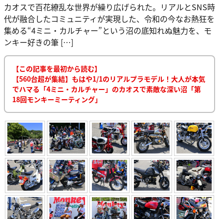
カオスで百花繚乱な世界が繰り広げられた。リアルとSNS時
代が融合したコミュニティが実現した、令和の今なお熱狂を
集める“4ミニ・カルチャー”という沼の底知れぬ魅力を、モ
ンキー好きの筆 […]
【この記事を最初から読む】
【560台超が集結】もはや1/1のリアルプラモデル！大人が本気
でハマる「4ミニ・カルチャー」のカオスで素敵な深い沼「第
18回モンキーミーティング」