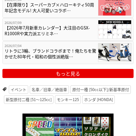
【在庫限り】スーパーカブ×ハローキティ50周
年記念モデル! 大人可愛いコラボ…
2026/07/09
【2026年7月新車カレンダー】大注目のGSX-
R1000Rや実力派エリミネ…
2026/07/04
リトラに3輪、ブランドコラボまで！俺たちを驚
かせた80年代・昭和の個性派絶版…
もっと見る
イベント
名車／旧車／絶版車
原付一種 [50cc以下]/新基準原付
新型原付二種 [51〜125cc]
モンキー125
ホンダ [HONDA]