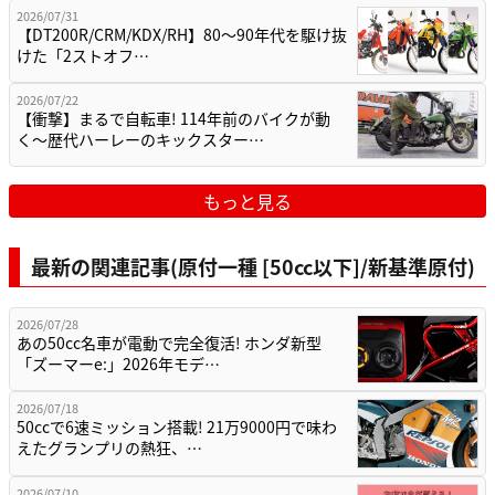
2026/07/31
【DT200R/CRM/KDX/RH】80〜90年代を駆け抜
けた「2ストオフ…
2026/07/22
【衝撃】まるで自転車! 114年前のバイクが動
く〜歴代ハーレーのキックスター…
もっと見る
最新の関連記事(原付一種 [50cc以下]/新基準原付)
2026/07/28
あの50cc名車が電動で完全復活! ホンダ新型
「ズーマーe:」2026年モデ…
2026/07/18
50ccで6速ミッション搭載! 21万9000円で味わ
えたグランプリの熱狂、…
2026/07/10