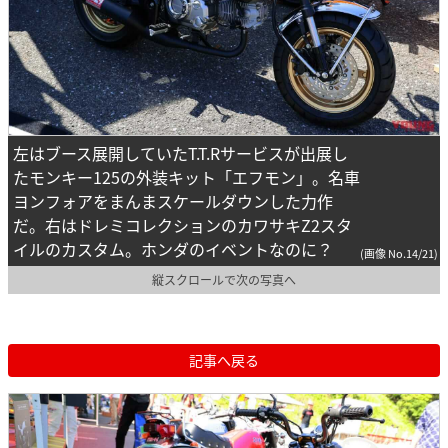
左はブース展開していたT.T.Rサービスが出展し
たモンキー125の外装キット「エフモン」。名車
ヨンフォアをまんまスケールダウンした力作
だ。右はドレミコレクションのカワサキZ2スタ
イルのカスタム。ホンダのイベントなのに？
(画像 No.14/21)
縦スクロールで次の写真へ
記事へ戻る