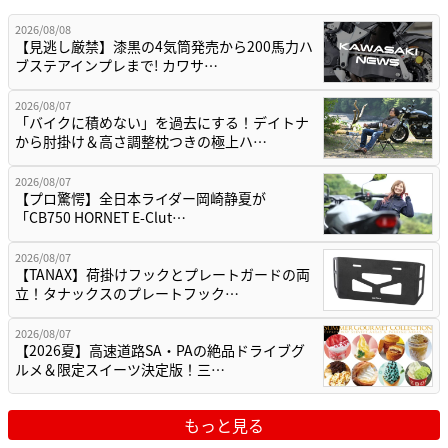
2026/08/08
【見逃し厳禁】漆黒の4気筒発売から200馬力ハ
ブステアインプレまで! カワサ…
2026/08/07
「バイクに積めない」を過去にする！デイトナ
から肘掛け＆高さ調整枕つきの極上ハ…
2026/08/07
【プロ驚愕】全日本ライダー岡崎静夏が
「CB750 HORNET E-Clut…
2026/08/07
【TANAX】荷掛けフックとプレートガードの両
立！タナックスのプレートフック…
2026/08/07
【2026夏】高速道路SA・PAの絶品ドライブグ
ルメ＆限定スイーツ決定版！三…
もっと見る