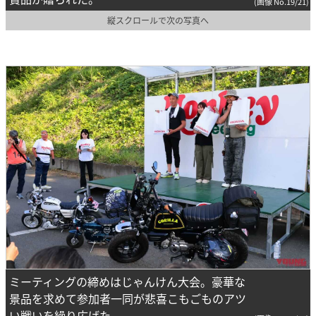
(画像 No.19/21)
縦スクロールで次の写真へ
ミーティングの締めはじゃんけん大会。豪華な
景品を求めて参加者一同が悲喜こもごものアツ
い戦いを繰り広げた。