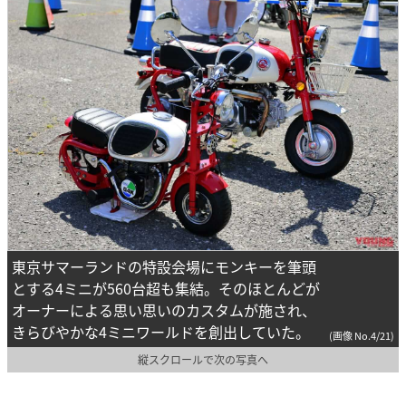
東京サマーランドの特設会場にモンキーを筆頭
とする4ミニが560台超も集結。そのほとんどが
オーナーによる思い思いのカスタムが施され、
きらびやかな4ミニワールドを創出していた。
(画像 No.4/21)
縦スクロールで次の写真へ