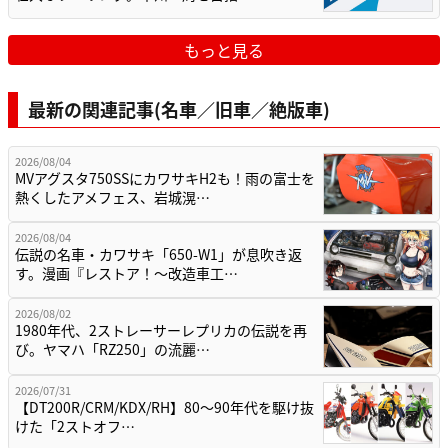
もっと見る
最新の関連記事(名車／旧車／絶版車)
2026/08/04
MVアグスタ750SSにカワサキH2も！雨の富士を
熱くしたアメフェス、岩城滉…
2026/08/04
伝説の名車・カワサキ「650-W1」が息吹き返
す。漫画『レストア！～改造車工…
2026/08/02
1980年代、2ストレーサーレプリカの伝説を再
び。ヤマハ「RZ250」の流麗…
2026/07/31
【DT200R/CRM/KDX/RH】80〜90年代を駆け抜
けた「2ストオフ…