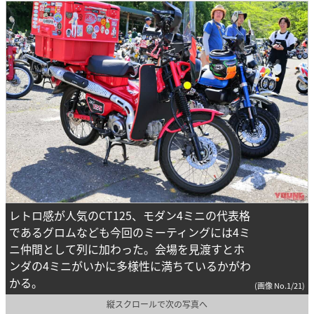
レトロ感が人気のCT125、モダン4ミニの代表格
であるグロムなども今回のミーティングには4ミ
ニ仲間として列に加わった。会場を見渡すとホ
ンダの4ミニがいかに多様性に満ちているかがわ
かる。
(画像 No.1/21)
縦スクロールで次の写真へ