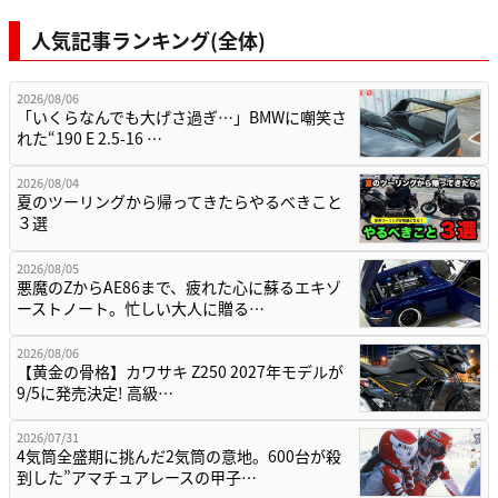
人気記事ランキング(全体)
2026/08/06
「いくらなんでも大げさ過ぎ…」BMWに嘲笑さ
れた“190 E 2.5-16 …
2026/08/04
夏のツーリングから帰ってきたらやるべきこと
３選
2026/08/05
悪魔のZからAE86まで、疲れた心に蘇るエキゾ
ーストノート。忙しい大人に贈る…
2026/08/06
【黄金の骨格】カワサキ Z250 2027年モデルが
9/5に発売決定! 高級…
2026/07/31
4気筒全盛期に挑んだ2気筒の意地。600台が殺
到した”アマチュアレースの甲子…