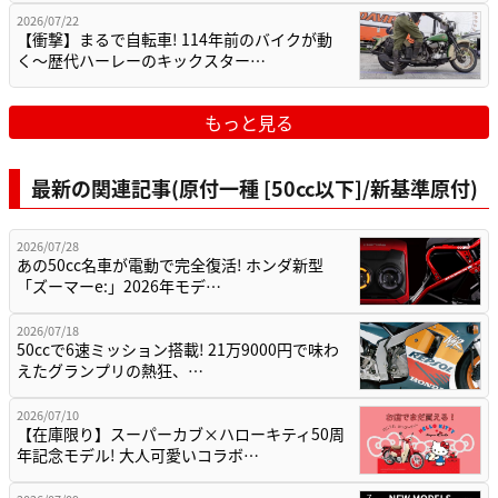
2026/07/22
【衝撃】まるで自転車! 114年前のバイクが動
く〜歴代ハーレーのキックスター…
もっと見る
最新の関連記事(原付一種 [50cc以下]/新基準原付)
2026/07/28
あの50cc名車が電動で完全復活! ホンダ新型
「ズーマーe:」2026年モデ…
2026/07/18
50ccで6速ミッション搭載! 21万9000円で味わ
えたグランプリの熱狂、…
2026/07/10
【在庫限り】スーパーカブ×ハローキティ50周
年記念モデル! 大人可愛いコラボ…