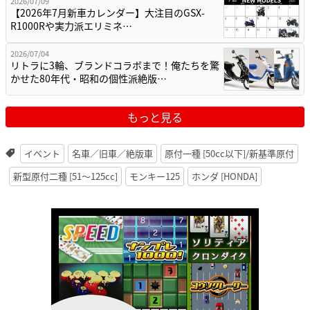
2026/07/09
【2026年7月新車カレンダー】大注目のGSX-
R1000Rや実力派エリミネ…
2026/07/04
リトラに3輪、ブランドコラボまで！俺たちを驚
かせた80年代・昭和の個性派絶版…
もっと見る
イベント
名車／旧車／絶版車
原付一種 [50cc以下]/新基準原付
新型原付二種 [51〜125cc]
モンキー125
ホンダ [HONDA]