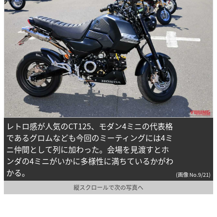
レトロ感が人気のCT125、モダン4ミニの代表格
であるグロムなども今回のミーティングには4ミ
ニ仲間として列に加わった。会場を見渡すとホ
ンダの4ミニがいかに多様性に満ちているかがわ
かる。
(画像 No.9/21)
縦スクロールで次の写真へ