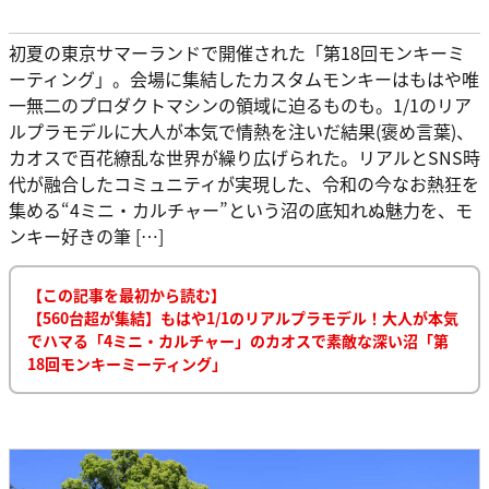
初夏の東京サマーランドで開催された「第18回モンキーミ
ーティング」。会場に集結したカスタムモンキーはもはや唯
一無二のプロダクトマシンの領域に迫るものも。1/1のリア
ルプラモデルに大人が本気で情熱を注いだ結果(褒め言葉)、
カオスで百花繚乱な世界が繰り広げられた。リアルとSNS時
代が融合したコミュニティが実現した、令和の今なお熱狂を
集める“4ミニ・カルチャー”という沼の底知れぬ魅力を、モ
ンキー好きの筆 […]
【この記事を最初から読む】
【560台超が集結】もはや1/1のリアルプラモデル！大人が本気
でハマる「4ミニ・カルチャー」のカオスで素敵な深い沼「第
18回モンキーミーティング」