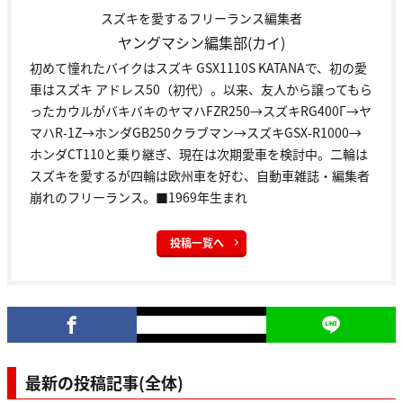
スズキを愛するフリーランス編集者
ヤングマシン編集部(カイ)
初めて憧れたバイクはスズキ GSX1110S KATANAで、初の愛
車はスズキ アドレス50（初代）。以来、友人から譲ってもら
ったカウルがバキバキのヤマハFZR250→スズキRG400Γ→ヤ
マハR-1Z→ホンダGB250クラブマン→スズキGSX-R1000→
ホンダCT110と乗り継ぎ、現在は次期愛車を検討中。二輪は
スズキを愛するが四輪は欧州車を好む、自動車雑誌・編集者
崩れのフリーランス。■1969年生まれ
投稿一覧へ
最新の投稿記事(全体)