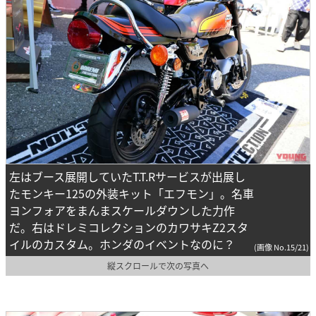
左はブース展開していたT.T.Rサービスが出展し
たモンキー125の外装キット「エフモン」。名車
ヨンフォアをまんまスケールダウンした力作
だ。右はドレミコレクションのカワサキZ2スタ
イルのカスタム。ホンダのイベントなのに？
(画像 No.15/21)
縦スクロールで次の写真へ