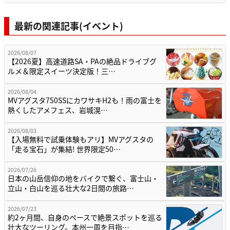
最新の関連記事(イベント)
2026/08/07
【2026夏】高速道路SA・PAの絶品ドライブグ
ルメ＆限定スイーツ決定版！三…
2026/08/04
MVアグスタ750SSにカワサキH2も！雨の富士を
熱くしたアメフェス、岩城滉…
2026/08/03
【入場無料で試乗体験もアリ】MVアグスタの
「走る宝石」が集結! 世界限定50…
2026/07/26
日本の山岳信仰の地をバイクで繋ぐ、富士山・
立山・白山を巡る壮大な2日間の旅路…
2026/07/23
約2ヶ月間、自身のペースで絶景スポットを巡る
壮大なツーリング。本州一周を目指…